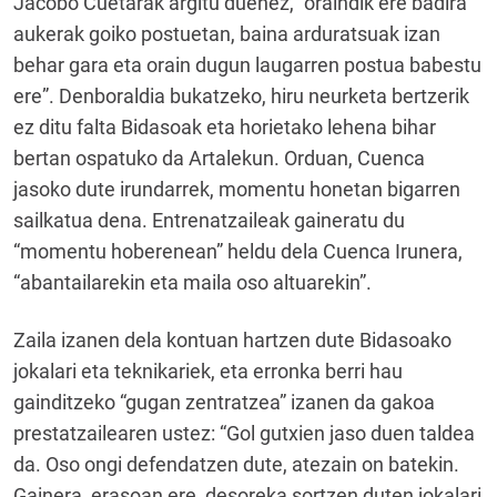
Jacobo Cuetarak argitu duenez, “oraindik ere badira
aukerak goiko postuetan, baina arduratsuak izan
behar gara eta orain dugun laugarren postua babestu
ere”. Denboraldia bukatzeko, hiru neurketa bertzerik
ez ditu falta Bidasoak eta horietako lehena bihar
bertan ospatuko da Artalekun. Orduan, Cuenca
jasoko dute irundarrek, momentu honetan bigarren
sailkatua dena. Entrenatzaileak gaineratu du
“momentu hoberenean” heldu dela Cuenca Irunera,
“abantailarekin eta maila oso altuarekin”.
Zaila izanen dela kontuan hartzen dute Bidasoako
jokalari eta teknikariek, eta erronka berri hau
gainditzeko “gugan zentratzea” izanen da gakoa
prestatzailearen ustez: “Gol gutxien jaso duen taldea
da. Oso ongi defendatzen dute, atezain on batekin.
Gainera, erasoan ere, desoreka sortzen duten jokalari