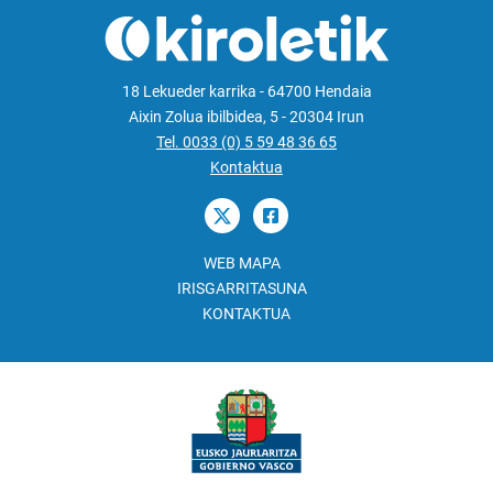
18 Lekueder karrika - 64700 Hendaia
Aixin Zolua ibilbidea, 5 - 20304 Irun
Tel. 0033 (0) 5 59 48 36 65
Kontaktua
WEB MAPA
IRISGARRITASUNA
KONTAKTUA