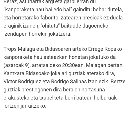
Beraz, asturiarrak argi eta garbi erran du
“kanporaketa hau bai edo bai” gainditu behar dutela,
eta horretarako faborito izatearen presioak ez duela
eraginik izanen, “ohituta” baitaude dagoeneko
izendapen horrekin jokatzera.
Trops Malaga eta Bidasoaren arteko Errege Kopako
kanporaketa hau asteazken honetan jokatuko da
(azaroak 9), arratsaldeko 20:30ean, Malagan bertan.
Kantxara Bidasoako jokalari guztiak aterako dira,
Victor Rodriguez eta Rodrigo Salinas izan ezik. Bertze
guztiak prest egonen dira beraien nortasuna
erakusteko eta txapelketa berri batean helburuak
lortzen jarraitzeko.