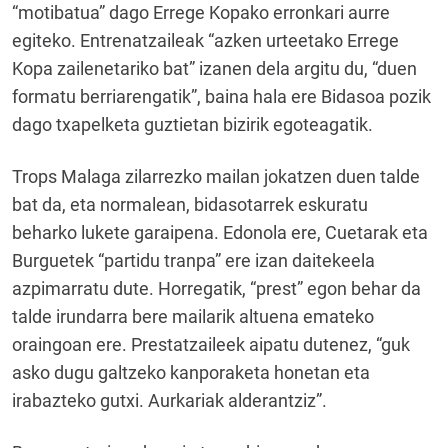
“motibatua” dago Errege Kopako erronkari aurre
egiteko. Entrenatzaileak “azken urteetako Errege
Kopa zailenetariko bat” izanen dela argitu du, “duen
formatu berriarengatik”, baina hala ere Bidasoa pozik
dago txapelketa guztietan bizirik egoteagatik.
Trops Malaga zilarrezko mailan jokatzen duen talde
bat da, eta normalean, bidasotarrek eskuratu
beharko lukete garaipena. Edonola ere, Cuetarak eta
Burguetek “partidu tranpa” ere izan daitekeela
azpimarratu dute. Horregatik, “prest” egon behar da
talde irundarra bere mailarik altuena emateko
oraingoan ere. Prestatzaileek aipatu dutenez, “guk
asko dugu galtzeko kanporaketa honetan eta
irabazteko gutxi. Aurkariak alderantziz”.