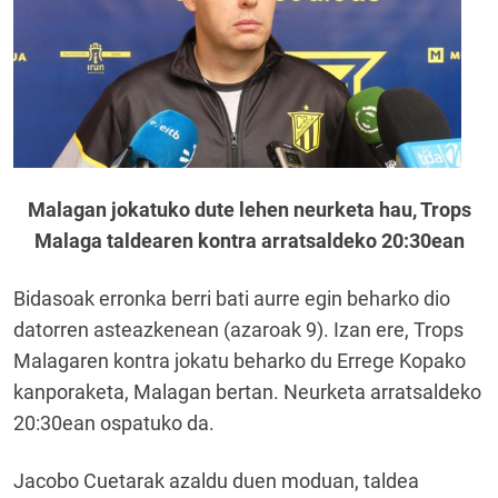
Malagan jokatuko dute lehen neurketa hau, Trops
Malaga taldearen kontra arratsaldeko 20:30ean
Bidasoak erronka berri bati aurre egin beharko dio
datorren asteazkenean (azaroak 9). Izan ere, Trops
Malagaren kontra jokatu beharko du Errege Kopako
kanporaketa, Malagan bertan. Neurketa arratsaldeko
20:30ean ospatuko da.
Jacobo Cuetarak azaldu duen moduan, taldea