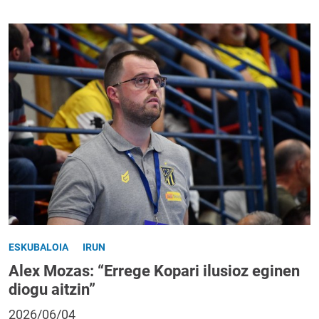
ESKUBALOIA
IRUN
Alex Mozas: “Errege Kopari ilusioz eginen
diogu aitzin”
2026/06/04