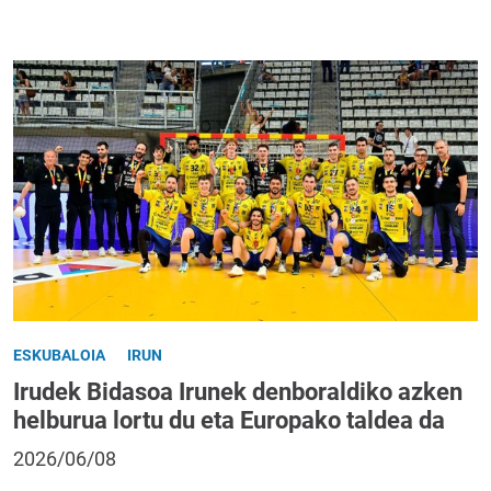
ESKUBALOIA
IRUN
Irudek Bidasoa Irunek denboraldiko azken
helburua lortu du eta Europako taldea da
2026/06/08