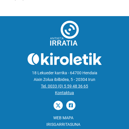
18 Lekueder karrika - 64700 Hendaia
Aixin Zolua ibilbidea, 5 - 20304 Irun
Tel. 0033 (0) 5 59 48 36 65
Kontaktua
WEB MAPA
IRISGARRITASUNA