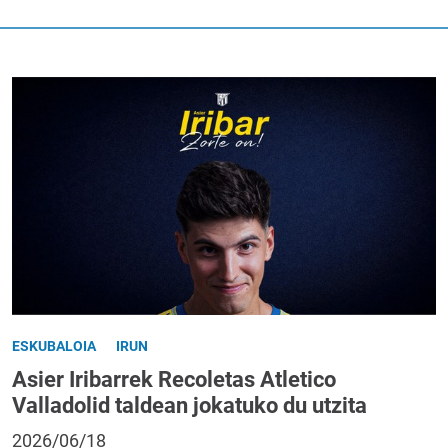
ESKUBALOIA
IRUN
Asier Iribarrek Recoletas Atletico
Valladolid taldean jokatuko du utzita
2026/06/18