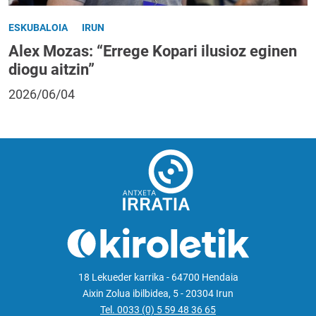
ESKUBALOIA
IRUN
Alex Mozas: “Errege Kopari ilusioz eginen
diogu aitzin”
2026/06/04
18 Lekueder karrika - 64700 Hendaia
Aixin Zolua ibilbidea, 5 - 20304 Irun
Tel. 0033 (0) 5 59 48 36 65