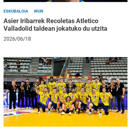
ESKUBALOIA
IRUN
Asier Iribarrek Recoletas Atletico
Valladolid taldean jokatuko du utzita
2026/06/18