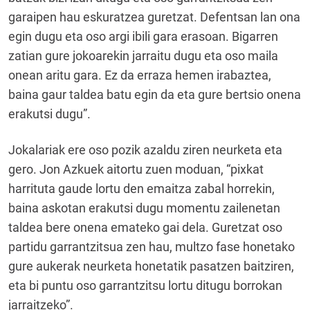
garaipen hau eskuratzea guretzat. Defentsan lan ona
egin dugu eta oso argi ibili gara erasoan. Bigarren
zatian gure jokoarekin jarraitu dugu eta oso maila
onean aritu gara. Ez da erraza hemen irabaztea,
baina gaur taldea batu egin da eta gure bertsio onena
erakutsi dugu”.
Jokalariak ere oso pozik azaldu ziren neurketa eta
gero. Jon Azkuek aitortu zuen moduan, “pixkat
harrituta gaude lortu den emaitza zabal horrekin,
baina askotan erakutsi dugu momentu zailenetan
taldea bere onena emateko gai dela. Guretzat oso
partidu garrantzitsua zen hau, multzo fase honetako
gure aukerak neurketa honetatik pasatzen baitziren,
eta bi puntu oso garrantzitsu lortu ditugu borrokan
jarraitzeko”.