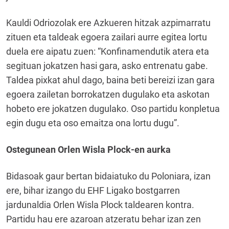
Kauldi Odriozolak ere Azkueren hitzak azpimarratu
zituen eta taldeak egoera zailari aurre egitea lortu
duela ere aipatu zuen: “Konfinamendutik atera eta
segituan jokatzen hasi gara, asko entrenatu gabe.
Taldea pixkat ahul dago, baina beti bereizi izan gara
egoera zailetan borrokatzen dugulako eta askotan
hobeto ere jokatzen dugulako. Oso partidu konpletua
egin dugu eta oso emaitza ona lortu dugu”.
Ostegunean Orlen Wisla Plock-en aurka
Bidasoak gaur bertan bidaiatuko du Poloniara, izan
ere, bihar izango du EHF Ligako bostgarren
jardunaldia Orlen Wisla Plock taldearen kontra.
Partidu hau ere azaroan atzeratu behar izan zen