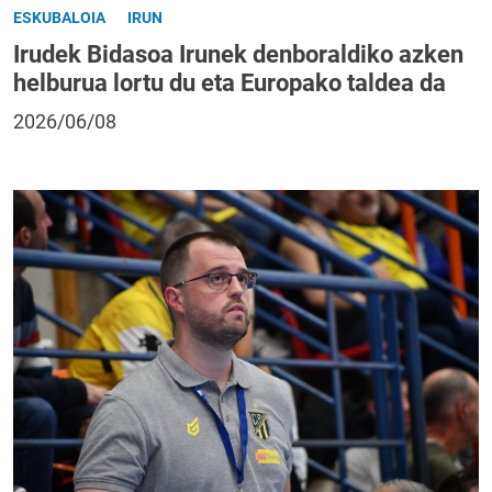
ESKUBALOIA
IRUN
Irudek Bidasoa Irunek denboraldiko azken
helburua lortu du eta Europako taldea da
2026/06/08