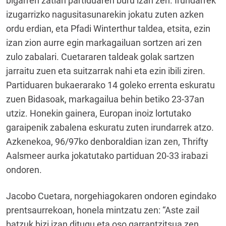
bigarren zatian partiduaren buru izan zen. Irundarrek
izugarrizko nagusitasunarekin jokatu zuten azken
ordu erdian, eta Pfadi Winterthur taldea, etsita, ezin
izan zion aurre egin markagailuan sortzen ari zen
zulo zabalari. Cuetararen taldeak golak sartzen
jarraitu zuen eta suitzarrak nahi eta ezin ibili ziren.
Partiduaren bukaerarako 14 goleko errenta eskuratu
zuen Bidasoak, markagailua behin betiko 23-37an
utziz. Honekin gainera, Europan inoiz lortutako
garaipenik zabalena eskuratu zuten irundarrek atzo.
Azkenekoa, 96/97ko denboraldian izan zen, Thrifty
Aalsmeer aurka jokatutako partiduan 20-33 irabazi
ondoren.
Jacobo Cuetara, norgehiagokaren ondoren egindako
prentsaurrekoan, honela mintzatu zen: “Aste zail
batzuk bizi izan ditugu eta oso garrantzitsua zen