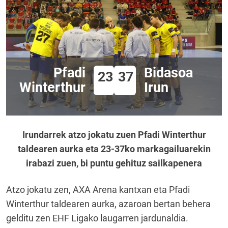
Pfadi
Bidasoa
23
37
Winterthur
Irun
Irundarrek atzo jokatu zuen Pfadi Winterthur
taldearen aurka eta 23-37ko markagailuarekin
irabazi zuen, bi puntu gehituz sailkapenera
Atzo jokatu zen, AXA Arena kantxan eta Pfadi
Winterthur taldearen aurka, azaroan bertan behera
gelditu zen EHF Ligako laugarren jardunaldia.