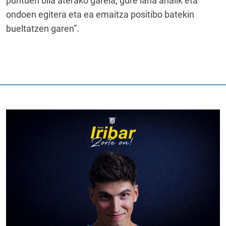
puntuen bila aterako garela, gure lana ahalik eta
ondoen egitera eta ea emaitza positibo batekin
bueltatzen garen”.