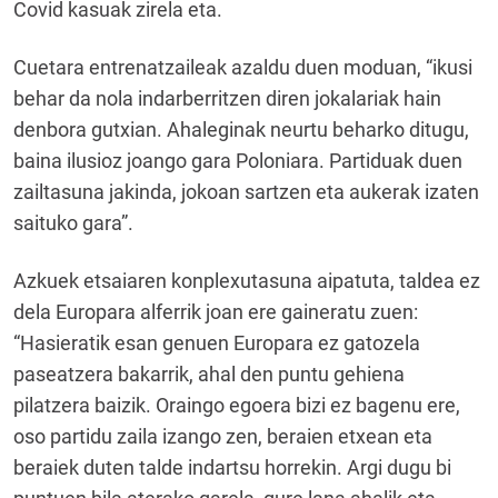
Covid kasuak zirela eta.
Cuetara entrenatzaileak azaldu duen moduan, “ikusi
behar da nola indarberritzen diren jokalariak hain
denbora gutxian. Ahaleginak neurtu beharko ditugu,
baina ilusioz joango gara Poloniara. Partiduak duen
zailtasuna jakinda, jokoan sartzen eta aukerak izaten
saituko gara”.
Azkuek etsaiaren konplexutasuna aipatuta, taldea ez
dela Europara alferrik joan ere gaineratu zuen:
“Hasieratik esan genuen Europara ez gatozela
paseatzera bakarrik, ahal den puntu gehiena
pilatzera baizik. Oraingo egoera bizi ez bagenu ere,
oso partidu zaila izango zen, beraien etxean eta
beraiek duten talde indartsu horrekin. Argi dugu bi