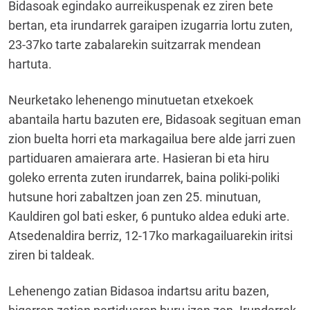
Bidasoak egindako aurreikuspenak ez ziren bete
bertan, eta irundarrek garaipen izugarria lortu zuten,
23-37ko tarte zabalarekin suitzarrak mendean
hartuta.
Neurketako lehenengo minutuetan etxekoek
abantaila hartu bazuten ere, Bidasoak segituan eman
zion buelta horri eta markagailua bere alde jarri zuen
partiduaren amaierara arte. Hasieran bi eta hiru
goleko errenta zuten irundarrek, baina poliki-poliki
hutsune hori zabaltzen joan zen 25. minutuan,
Kauldiren gol bati esker, 6 puntuko aldea eduki arte.
Atsedenaldira berriz, 12-17ko markagailuarekin iritsi
ziren bi taldeak.
Lehenengo zatian Bidasoa indartsu aritu bazen,