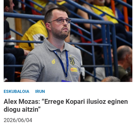
ESKUBALOIA
IRUN
Alex Mozas: “Errege Kopari ilusioz eginen
diogu aitzin”
2026/06/04