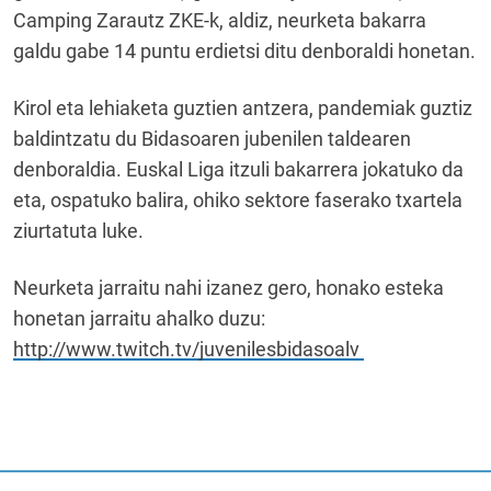
Camping Zarautz ZKE-k, aldiz, neurketa bakarra
galdu gabe 14 puntu erdietsi ditu denboraldi honetan.
Kirol eta lehiaketa guztien antzera, pandemiak guztiz
baldintzatu du Bidasoaren jubenilen taldearen
denboraldia. Euskal Liga itzuli bakarrera jokatuko da
eta, ospatuko balira, ohiko sektore faserako txartela
ziurtatuta luke.
Neurketa jarraitu nahi izanez gero, honako esteka
honetan jarraitu ahalko duzu:
http://www.twitch.tv/juvenilesbidasoalv