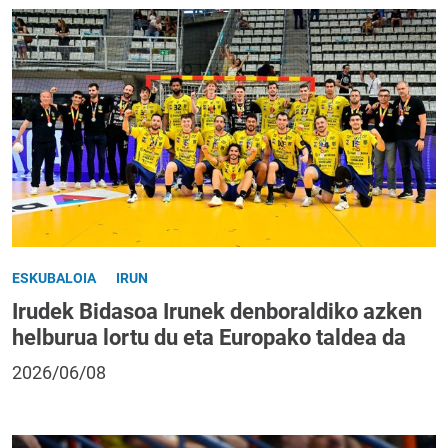
ESKUBALOIA
IRUN
Irudek Bidasoa Irunek denboraldiko azken
helburua lortu du eta Europako taldea da
2026/06/08