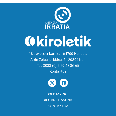
18 Lekueder karrika - 64700 Hendaia
Aixin Zolua ibilbidea, 5 - 20304 Irun
Tel. 0033 (0) 5 59 48 36 65
Kontaktua
WEB MAPA
IRISGARRITASUNA
KONTAKTUA