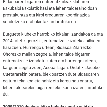
Bidasoaren bigarren entrenatzaileak klubaren
Eskubaloi Eskolatik hasi eta lehen talderaino doan
prestakuntza eta kirol ereduaren koordinazioa
sendotzeko erabakietaz arduratuko da.
Burguete klubeko harrobiko jokalari izandakoa da eta
2014 urtetik geroztik, entrenatzaile izateko ibilbidea
hasi zuen. Hurrengo urtean, Bidasoa Zilarrezko
Ohorezko mailan zegoela, lehen talde bigarren
entrenatzaile izendatu zuten eta hurrengo urtean,
karguan segitu zuen, Asobal Ligan. Ordutik, Jacobo
Cuetararekin batera, biek osatzen dute Bidasoaren
egitura teknikoa eta nahiz eta kargu hau onartu,
lehen taldearekin bigarren teknikaria izaten jarraituko
du.
2009/2010 denboraldiko bolada apurtu nahi du