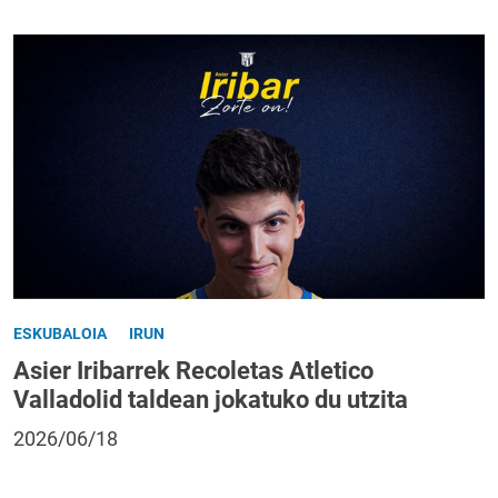
ESKUBALOIA
IRUN
Asier Iribarrek Recoletas Atletico
Valladolid taldean jokatuko du utzita
2026/06/18