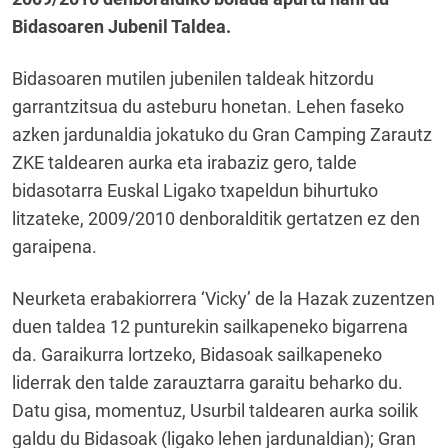
Bidasoaren Jubenil Taldea.
Bidasoaren mutilen jubenilen taldeak hitzordu
garrantzitsua du asteburu honetan. Lehen faseko
azken jardunaldia jokatuko du Gran Camping Zarautz
ZKE taldearen aurka eta irabaziz gero, talde
bidasotarra Euskal Ligako txapeldun bihurtuko
litzateke, 2009/2010 denboralditik gertatzen ez den
garaipena.
Neurketa erabakiorrera ‘Vicky’ de la Hazak zuzentzen
duen taldea 12 punturekin sailkapeneko bigarrena
da. Garaikurra lortzeko, Bidasoak sailkapeneko
liderrak den talde zarauztarra garaitu beharko du.
Datu gisa, momentuz, Usurbil taldearen aurka soilik
galdu du Bidasoak (ligako lehen jardunaldian); Gran