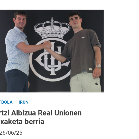
TBOLA
IRUN
tzi Albizua Real Unionen
txaketa berria
26/06/25