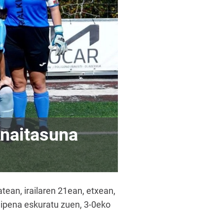
naitasuna
tean, irailaren 21ean, etxean,
aipena eskuratu zuen, 3-0eko