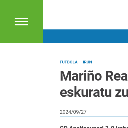
FUTBOLA
IRUN
Mariño Rea
eskuratu z
2024/09/27