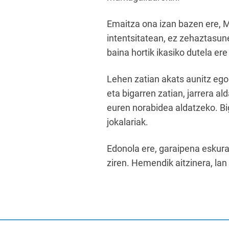
Emaitza ona izan bazen ere, Mi
intentsitatean, ez zehaztasunea
baina hortik ikasiko dutela er
Lehen zatian akats aunitz egon
eta bigarren zatian, jarrera al
euren norabidea aldatzeko. Big
jokalariak.
Edonola ere, garaipena eskura
ziren. Hemendik aitzinera, lan