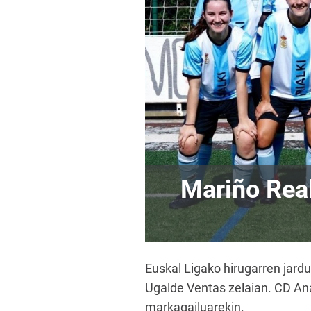
Mariño Rea
Euskal Ligako hirugarren jard
Ugalde Ventas zelaian. CD Ana
markagailuarekin.