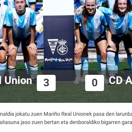
l Union
CD A
3
0
unaldia jokatu zuen Mariño Real Unionek pasa den larunba
itasuna jaso zuen bertan eta denboraldiko bigarren gar