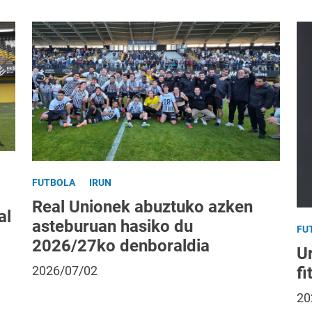
FUTBOLA
IRUN
Real Unionek abuztuko azken
al
asteburuan hasiko du
FU
2026/27ko denboraldia
Ur
fi
2026/07/02
20