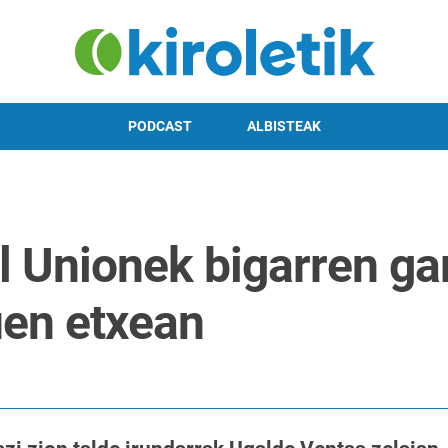
PODCAST
ALBISTEAK
l Unionek bigarren ga
uen etxean