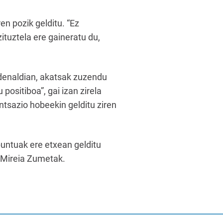
en pozik gelditu. “Ez
zituztela ere gaineratu du,
sedenaldian, akatsak zuzendu
 positiboa”, gai izan zirela
ntsazio hobeekin gelditu ziren
puntuak ere etxean gelditu
du Mireia Zumetak.