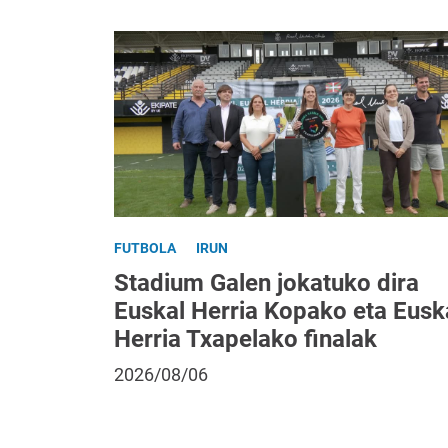
FUTBOLA
IRUN
Stadium Galen jokatuko dira
Euskal Herria Kopako eta Eusk
Herria Txapelako finalak
2026/08/06