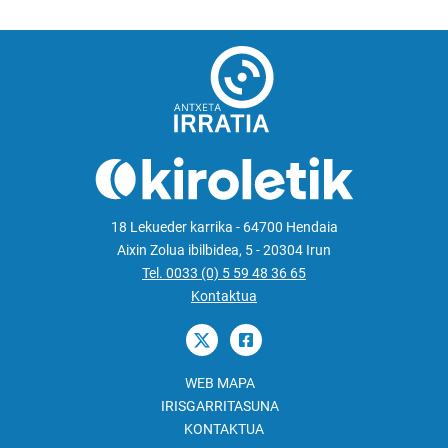
18 Lekueder karrika - 64700 Hendaia
Aixin Zolua ibilbidea, 5 - 20304 Irun
Tel. 0033 (0) 5 59 48 36 65
Kontaktua
WEB MAPA
IRISGARRITASUNA
KONTAKTUA