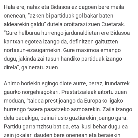
Hala ere, nahiz eta Bidasoa ez dagoen bere maila
onenean, “azken bi partiduak gol bakar baten
aldearekin galdu” dutela oroitarazi zuen Cuetarak.
“Gure helburua hurrengo jardunaldietan ere Bidasoa
kantxan egotea izango da, definitzen gaituzten
nortasun-ezaugarriekin. Gure maximoa emango
dugu, jakinda zailtasun handiko partiduak izango
direla”, gaineratu zuen.
Animo horiekin egingo diote aurre, beraz, irundarrek
gaurko norgehiagokari. Prestatzaileak aitortu zuen
moduan, “taldea prest joango da Europako ligako
hurrengo fasera pasatzeko asmoarekin. Zaila izango
dela badakigu, baina ilusio guztiarekin joango gara.
Partidu garrantzitsu bat da, eta ikusi behar dugu ea
zein jokalari dauden bere onenean eta beraiekin