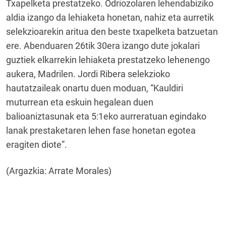
Txapelketa prestatzeko. Odriozolaren lehendabiziko
aldia izango da lehiaketa honetan, nahiz eta aurretik
selekzioarekin aritua den beste txapelketa batzuetan
ere. Abenduaren 26tik 30era izango dute jokalari
guztiek elkarrekin lehiaketa prestatzeko lehenengo
aukera, Madrilen. Jordi Ribera selekzioko
hautatzaileak onartu duen moduan, “Kauldiri
muturrean eta eskuin hegalean duen
balioaniztasunak eta 5:1eko aurreratuan egindako
lanak prestaketaren lehen fase honetan egotea
eragiten diote”.
(Argazkia: Arrate Morales)