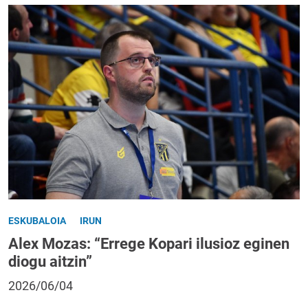
ESKUBALOIA
IRUN
Alex Mozas: “Errege Kopari ilusioz eginen
diogu aitzin”
2026/06/04