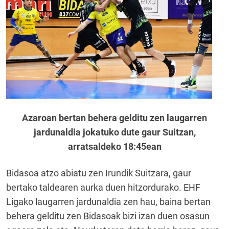
Azaroan bertan behera gelditu zen laugarren
jardunaldia jokatuko dute gaur Suitzan,
arratsaldeko 18:45ean
Bidasoa atzo abiatu zen Irundik Suitzara, gaur
bertako taldearen aurka duen hitzordurako. EHF
Ligako laugarren jardunaldia zen hau, baina bertan
behera gelditu zen Bidasoak bizi izan duen osasun