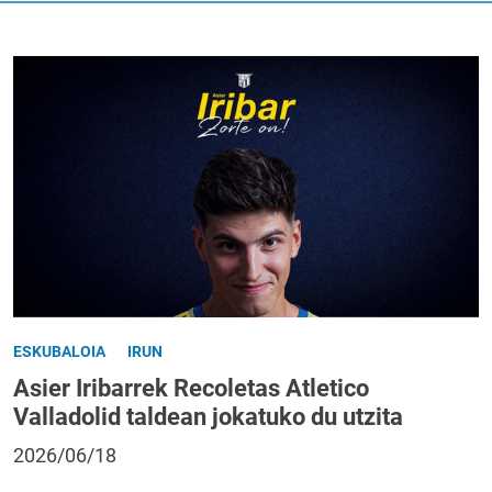
ESKUBALOIA
IRUN
Asier Iribarrek Recoletas Atletico
Valladolid taldean jokatuko du utzita
2026/06/18