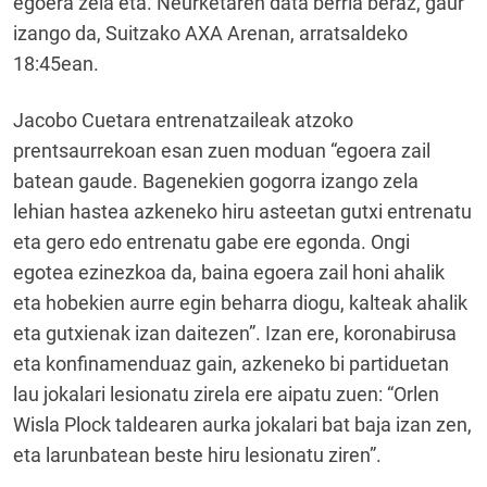
egoera zela eta. Neurketaren data berria beraz, gaur
izango da, Suitzako AXA Arenan, arratsaldeko
18:45ean.
Jacobo Cuetara entrenatzaileak atzoko
prentsaurrekoan esan zuen moduan “egoera zail
batean gaude. Bagenekien gogorra izango zela
lehian hastea azkeneko hiru asteetan gutxi entrenatu
eta gero edo entrenatu gabe ere egonda. Ongi
egotea ezinezkoa da, baina egoera zail honi ahalik
eta hobekien aurre egin beharra diogu, kalteak ahalik
eta gutxienak izan daitezen”. Izan ere, koronabirusa
eta konfinamenduaz gain, azkeneko bi partiduetan
lau jokalari lesionatu zirela ere aipatu zuen: “Orlen
Wisla Plock taldearen aurka jokalari bat baja izan zen,
eta larunbatean beste hiru lesionatu ziren”.