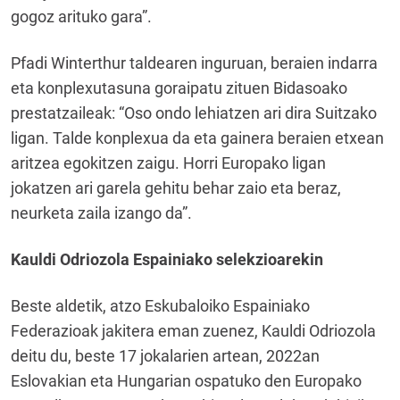
gogoz arituko gara”.
Pfadi Winterthur taldearen inguruan, beraien indarra
eta konplexutasuna goraipatu zituen Bidasoako
prestatzaileak: “Oso ondo lehiatzen ari dira Suitzako
ligan. Talde konplexua da eta gainera beraien etxean
aritzea egokitzen zaigu. Horri Europako ligan
jokatzen ari garela gehitu behar zaio eta beraz,
neurketa zaila izango da”.
Kauldi Odriozola Espainiako selekzioarekin
Beste aldetik, atzo Eskubaloiko Espainiako
Federazioak jakitera eman zuenez, Kauldi Odriozola
deitu du, beste 17 jokalarien artean, 2022an
Eslovakian eta Hungarian ospatuko den Europako