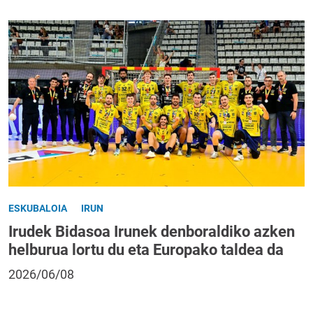
ESKUBALOIA
IRUN
Irudek Bidasoa Irunek denboraldiko azken
helburua lortu du eta Europako taldea da
2026/06/08