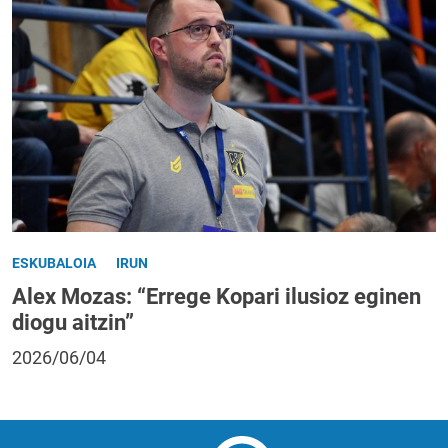
ESKUBALOIA
IRUN
Alex Mozas: “Errege Kopari ilusioz eginen
diogu aitzin”
2026/06/04