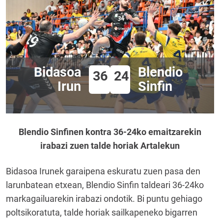
Bidasoa
Blendio
36
24
Irun
Sinfin
Blendio Sinfinen kontra 36-24ko emaitzarekin
irabazi zuen talde horiak Artalekun
Bidasoa Irunek garaipena eskuratu zuen pasa den
larunbatean etxean, Blendio Sinfin taldeari 36-24ko
markagailuarekin irabazi ondotik. Bi puntu gehiago
poltsikoratuta, talde horiak sailkapeneko bigarren