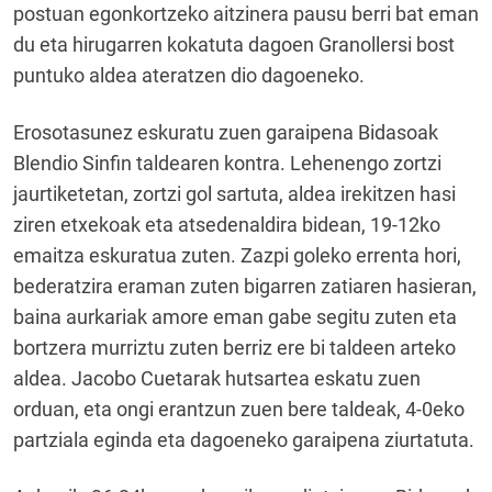
postuan egonkortzeko aitzinera pausu berri bat eman
du eta hirugarren kokatuta dagoen Granollersi bost
puntuko aldea ateratzen dio dagoeneko.
Erosotasunez eskuratu zuen garaipena Bidasoak
Blendio Sinfin taldearen kontra. Lehenengo zortzi
jaurtiketetan, zortzi gol sartuta, aldea irekitzen hasi
ziren etxekoak eta atsedenaldira bidean, 19-12ko
emaitza eskuratua zuten. Zazpi goleko errenta hori,
bederatzira eraman zuten bigarren zatiaren hasieran,
baina aurkariak amore eman gabe segitu zuten eta
bortzera murriztu zuten berriz ere bi taldeen arteko
aldea. Jacobo Cuetarak hutsartea eskatu zuen
orduan, eta ongi erantzun zuen bere taldeak, 4-0eko
partziala eginda eta dagoeneko garaipena ziurtatuta.