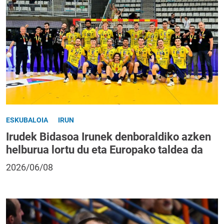
ESKUBALOIA
IRUN
Irudek Bidasoa Irunek denboraldiko azken
helburua lortu du eta Europako taldea da
2026/06/08