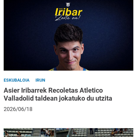
ESKUBALOIA
IRUN
Asier Iribarrek Recoletas Atletico
Valladolid taldean jokatuko du utzita
2026/06/18