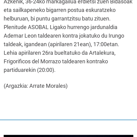
Azkenik, 36-24ko markagailua erdietsi zuen Bidasoak
eta sailkapeneko bigarren postua eskuratzeko
helburuan, bi puntu garrantzitsu batu zituen.
Plenitude ASOBAL Ligako hurrengo jardunaldia
Ademar Leon taldearen kontra jokatuko du Irungo
taldeak, igandean (apirilaren 21ean), 17:00etan.
Lehia apirilaren 26ra bueltatuko da Artalekura,
Frigorificos del Morrazo taldearen kontrako
partiduarekin (20:00).
(Argazkia: Arrate Morales)