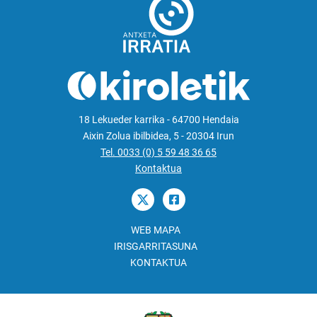
18 Lekueder karrika - 64700 Hendaia
Aixin Zolua ibilbidea, 5 - 20304 Irun
Tel. 0033 (0) 5 59 48 36 65
Kontaktua
WEB MAPA
IRISGARRITASUNA
KONTAKTUA