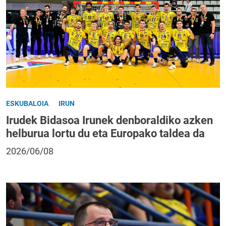
ESKUBALOIA
IRUN
Irudek Bidasoa Irunek denboraldiko azken
helburua lortu du eta Europako taldea da
2026/06/08