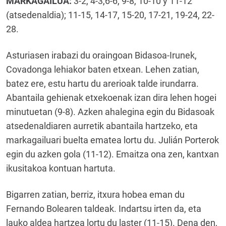
MARKAGAILUA
:
3-2, 4-3,6-6, 9-8, 10-10 y 11-12
(atsedenaldia); 11-15, 14-17, 15-20, 17-21, 19-24, 22-
28.
Asturiasen irabazi du oraingoan Bidasoa-Irunek,
Covadonga lehiakor baten etxean. Lehen zatian,
batez ere, estu hartu du arerioak talde irundarra.
Abantaila gehienak etxekoenak izan dira lehen hogei
minutuetan (9-8). Azken ahalegina egin du Bidasoak
atsedenaldiaren aurretik abantaila hartzeko, eta
markagailuari buelta ematea lortu du. Julián Porterok
egin du azken gola (11-12). Emaitza ona zen, kantxan
ikusitakoa kontuan hartuta.
Bigarren zatian, berriz, itxura hobea eman du
Fernando Bolearen taldeak. Indartsu irten da, eta
lauko aldea hartzea lortu du laster (11-15). Dena den,