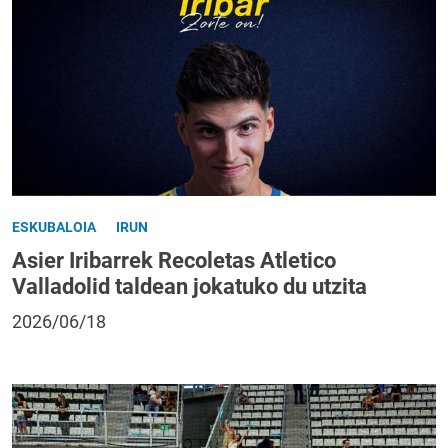
ESKUBALOIA
IRUN
Asier Iribarrek Recoletas Atletico
Valladolid taldean jokatuko du utzita
2026/06/18