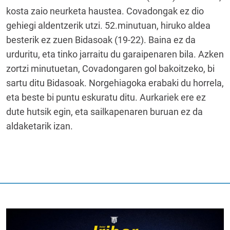
kosta zaio neurketa haustea. Covadongak ez dio
gehiegi aldentzerik utzi. 52.minutuan, hiruko aldea
besterik ez zuen Bidasoak (19-22). Baina ez da
urduritu, eta tinko jarraitu du garaipenaren bila. Azken
zortzi minutuetan, Covadongaren gol bakoitzeko, bi
sartu ditu Bidasoak. Norgehiagoka erabaki du horrela,
eta beste bi puntu eskuratu ditu. Aurkariek ere ez
dute hutsik egin, eta sailkapenaren buruan ez da
aldaketarik izan.