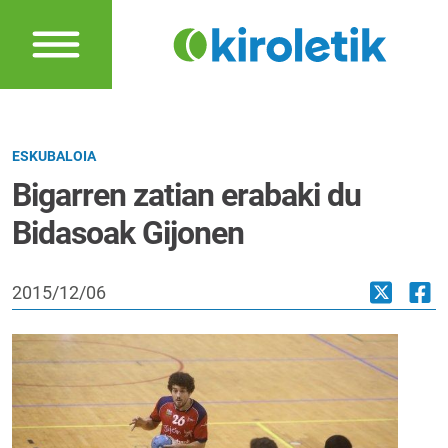
ESKUBALOIA
Bigarren zatian erabaki du
Bidasoak Gijonen
2015/12/06