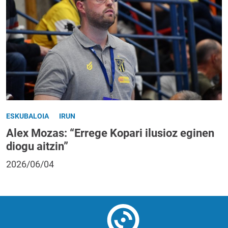
ESKUBALOIA
IRUN
Alex Mozas: “Errege Kopari ilusioz eginen
diogu aitzin”
2026/06/04