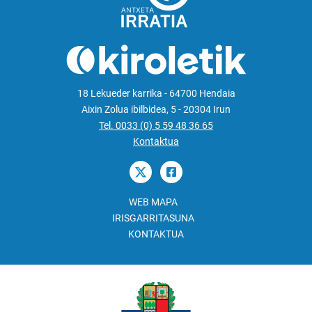
18 Lekueder karrika - 64700 Hendaia
Aixin Zolua ibilbidea, 5 - 20304 Irun
Tel. 0033 (0) 5 59 48 36 65
Kontaktua
WEB MAPA
IRISGARRITASUNA
KONTAKTUA