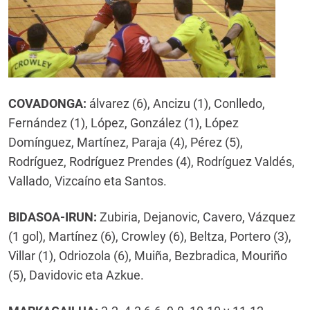
COVADONGA:
álvarez (6), Ancizu (1), Conlledo,
Fernández (1), López, González (1), López
Domínguez, Martínez, Paraja (4), Pérez (5),
Rodríguez, Rodríguez Prendes (4), Rodríguez Valdés,
Vallado, Vizcaíno eta Santos.
B
IDASOA-IRUN
:
Zubiria, Dejanovic, Cavero, Vázquez
(1 gol), Martínez (6), Crowley (6), Beltza, Portero (3),
Villar (1), Odriozola (6), Muiña, Bezbradica, Mouriño
(5), Davidovic eta Azkue.