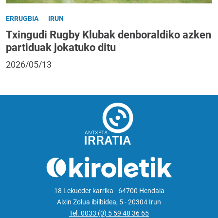
ERRUGBIA
IRUN
Txingudi Rugby Klubak denboraldiko azken
partiduak jokatuko ditu
2026/05/13
18 Lekueder karrika - 64700 Hendaia
Aixin Zolua ibilbidea, 5 - 20304 Irun
Tel. 0033 (0) 5 59 48 36 65