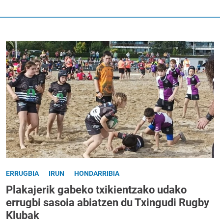
ERRUGBIA
IRUN
HONDARRIBIA
Plakajerik gabeko txikientzako udako
errugbi sasoia abiatzen du Txingudi Rugby
Klubak