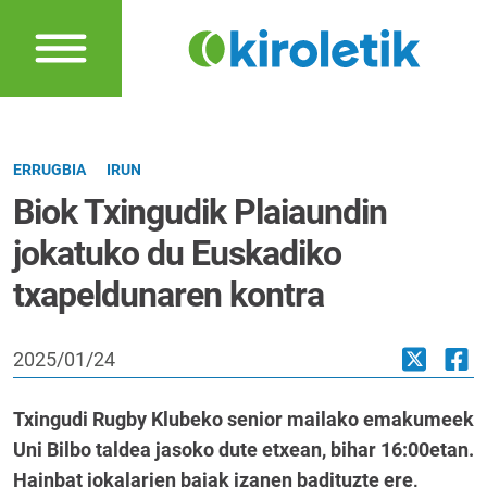
ERRUGBIA
IRUN
Biok Txingudik Plaiaundin
jokatuko du Euskadiko
txapeldunaren kontra
2025/01/24
Txingudi Rugby Klubeko senior mailako emakumeek
Uni Bilbo taldea jasoko dute etxean, bihar 16:00etan.
Hainbat jokalarien bajak izanen badituzte ere,