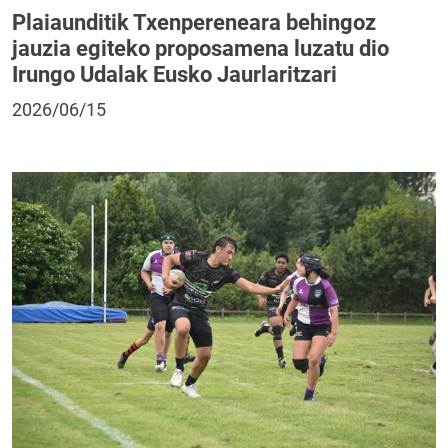
Plaiaunditik Txenpereneara behingoz
jauzia egiteko proposamena luzatu dio
Irungo Udalak Eusko Jaurlaritzari
2026/06/15