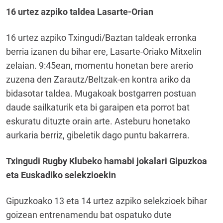
16 urtez azpiko taldea Lasarte-Orian
16 urtez azpiko Txingudi/Baztan taldeak erronka
berria izanen du bihar ere, Lasarte-Oriako Mitxelin
zelaian. 9:45ean, momentu honetan bere arerio
zuzena den Zarautz/Beltzak-en kontra ariko da
bidasotar taldea. Mugakoak bostgarren postuan
daude sailkaturik eta bi garaipen eta porrot bat
eskuratu dituzte orain arte. Asteburu honetako
aurkaria berriz, gibeletik dago puntu bakarrera.
Txingudi Rugby Klubeko hamabi jokalari Gipuzkoa
eta Euskadiko selekzioekin
Gipuzkoako 13 eta 14 urtez azpiko selekzioek bihar
goizean entrenamendu bat ospatuko dute