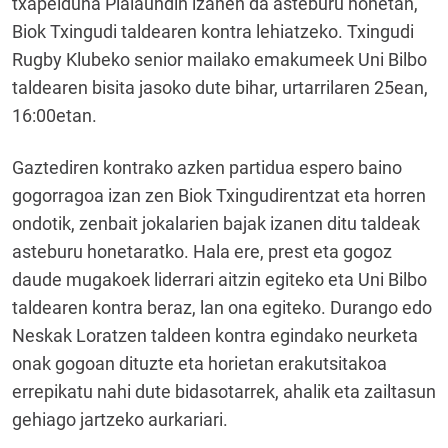
txapelduna Plaiaundin izanen da asteburu honetan,
Biok Txingudi taldearen kontra lehiatzeko. Txingudi
Rugby Klubeko senior mailako emakumeek Uni Bilbo
taldearen bisita jasoko dute bihar, urtarrilaren 25ean,
16:00etan.
Gaztediren kontrako azken partidua espero baino
gogorragoa izan zen Biok Txingudirentzat eta horren
ondotik, zenbait jokalarien bajak izanen ditu taldeak
asteburu honetaratko. Hala ere, prest eta gogoz
daude mugakoek liderrari aitzin egiteko eta Uni Bilbo
taldearen kontra beraz, lan ona egiteko. Durango edo
Neskak Loratzen taldeen kontra egindako neurketa
onak gogoan dituzte eta horietan erakutsitakoa
errepikatu nahi dute bidasotarrek, ahalik eta zailtasun
gehiago jartzeko aurkariari.