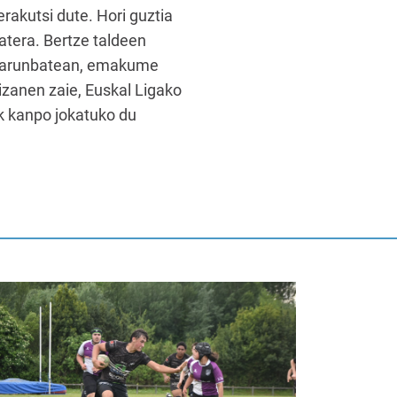
rakutsi dute. Hori guztia
tera. Bertze taldeen
i larunbatean, emakume
izanen zaie, Euskal Ligako
ik kanpo jokatuko du