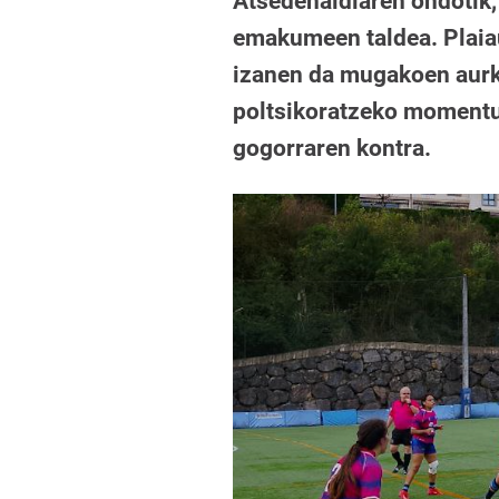
Atsedenaldiaren ondotik,
emakumeen taldea. Plaia
izanen da mugakoen aurka
poltsikoratzeko momentua
gogorraren kontra.