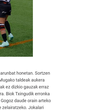
 larunbat honetan. Sortzen
. Mugako taldeak aukera
ak ez dizkio gauzak erraz
ra. Biok Txingudik erronka
. Gogoz daude orain arteko
zelairatzeko. Jokalari