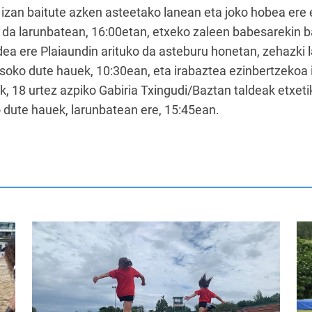
zan baitute azken asteetako lanean eta joko hobea ere e
a larunbatean, 16:00etan, etxeko zaleen babesarekin ba
ldea ere Plaiaundin arituko da asteburu honetan, zehazk
jasoko dute hauek, 10:30ean, eta irabaztea ezinbertzekoa 
ik, 18 urtez azpiko Gabiria Txingudi/Baztan taldeak etxet
o dute hauek, larunbatean ere, 15:45ean.