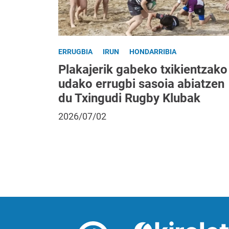
ERRUGBIA
IRUN
HONDARRIBIA
Plakajerik gabeko txikientzako
udako errugbi sasoia abiatzen
du Txingudi Rugby Klubak
2026/07/02