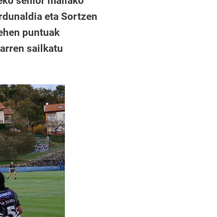
eko senior mailako
rdunaldia eta Sortzen
Lehen puntuak
arren sailkatu