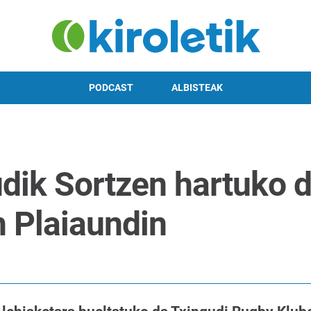
PODCAST
ALBISTEAK
dik Sortzen hartuko 
n Plaiaundin