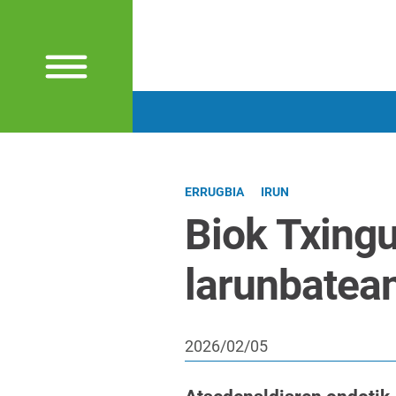
ERRUGBIA
IRUN
Biok Txingu
larunbatea
2026/02/05