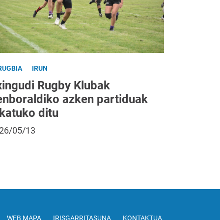
RUGBIA
IRUN
xingudi Rugby Klubak
enboraldiko azken partiduak
katuko ditu
26/05/13
WEB MAPA
IRISGARRITASUNA
KONTAKTUA