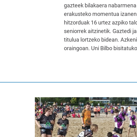
gazteek bilakaera nabarmena i
erakusteko momentua izanen d
hitzorduak 16 urtez azpiko ta
seniorrek aitzinetik. Gaztedi 
titulua lortzeko bidean. Azken
oraingoan. Uni Bilbo bisitatuk