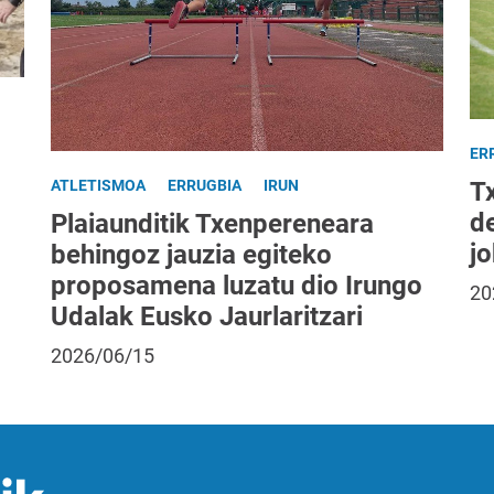
ER
T
ATLETISMOA
ERRUGBIA
IRUN
d
Plaiaunditik Txenpereneara
jo
behingoz jauzia egiteko
proposamena luzatu dio Irungo
20
Udalak Eusko Jaurlaritzari
2026/06/15