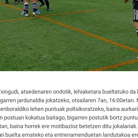
xingudi, atsedenaren ondotik, lehiaketara bueltatuko da
arren jardunaldia jokatzeko, otsailaren 7an, 16:00etan
nboraldiko lehen puntuak poltsikoratzeko, baina aurkari
en postuan kokatua baitago, bigarren postutik bortz puntu
tan, baina horrek ere motibazioz betetzen ditu jokalariak
tei buelta emateko eta entrenamenduetan landutakoa ere 