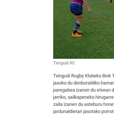
Txingudi RC
Txingudi Rugby Klubeko Biok T
jasoko du denboraldiko hamarg
paregabea izanen du etxean de
jarriko, sailkapeneko hirugarr
zaila izanen du asteburu hone
jardunaldietan jasotako porro