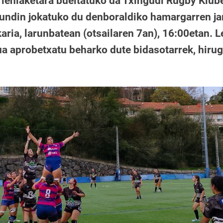
 lehiaketara bueltatuko da Txingudi Rugby Klub
undin jokatuko du denboraldiko hamargarren ja
ria, larunbatean (otsailaren 7an), 16:00etan. 
 aprobetxatu beharko dute bidasotarrek, hirug