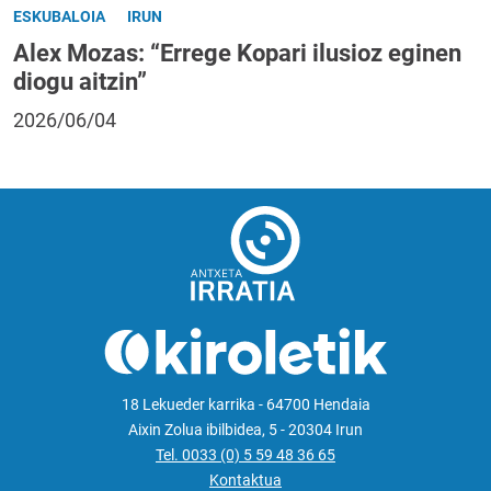
ESKUBALOIA
IRUN
Alex Mozas: “Errege Kopari ilusioz eginen
diogu aitzin”
2026/06/04
18 Lekueder karrika - 64700 Hendaia
Aixin Zolua ibilbidea, 5 - 20304 Irun
Tel. 0033 (0) 5 59 48 36 65
Kontaktua