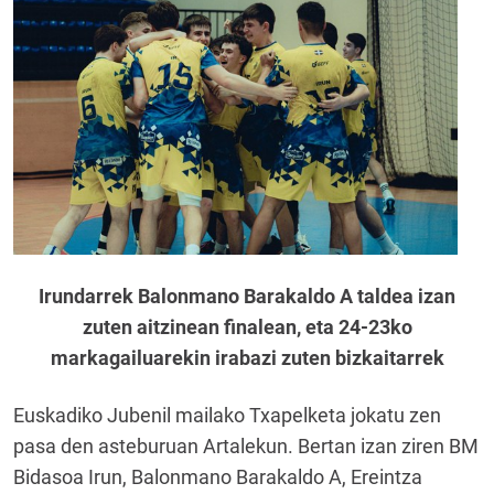
Irundarrek Balonmano Barakaldo A taldea izan
zuten aitzinean finalean, eta 24-23ko
markagailuarekin irabazi zuten bizkaitarrek
Euskadiko Jubenil mailako Txapelketa jokatu zen
pasa den asteburuan Artalekun. Bertan izan ziren BM
Bidasoa Irun, Balonmano Barakaldo A, Ereintza