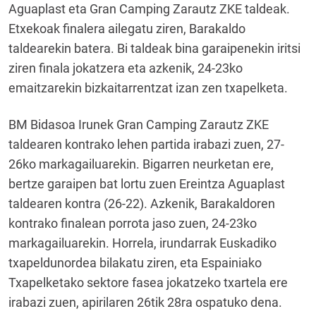
Aguaplast eta Gran Camping Zarautz ZKE taldeak.
Etxekoak finalera ailegatu ziren, Barakaldo
taldearekin batera. Bi taldeak bina garaipenekin iritsi
ziren finala jokatzera eta azkenik, 24-23ko
emaitzarekin bizkaitarrentzat izan zen txapelketa.
BM Bidasoa Irunek Gran Camping Zarautz ZKE
taldearen kontrako lehen partida irabazi zuen, 27-
26ko markagailuarekin. Bigarren neurketan ere,
bertze garaipen bat lortu zuen Ereintza Aguaplast
taldearen kontra (26-22). Azkenik, Barakaldoren
kontrako finalean porrota jaso zuen, 24-23ko
markagailuarekin. Horrela, irundarrak Euskadiko
txapeldunordea bilakatu ziren, eta Espainiako
Txapelketako sektore fasea jokatzeko txartela ere
irabazi zuen, apirilaren 26tik 28ra ospatuko dena.