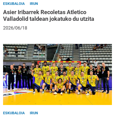
ESKUBALOIA
IRUN
Asier Iribarrek Recoletas Atletico
Valladolid taldean jokatuko du utzita
2026/06/18
ESKUBALOIA
IRUN