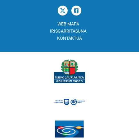
WEB MAPA
IRISGARRITASUNA
KONTAKTUA