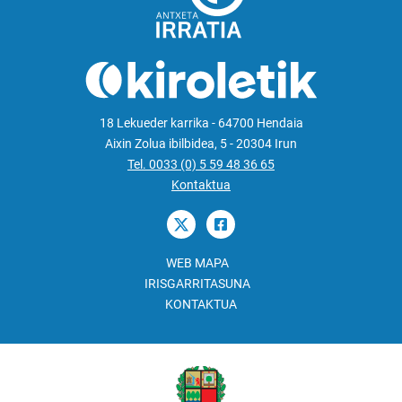
18 Lekueder karrika - 64700 Hendaia
Aixin Zolua ibilbidea, 5 - 20304 Irun
Tel. 0033 (0) 5 59 48 36 65
Kontaktua
WEB MAPA
IRISGARRITASUNA
KONTAKTUA