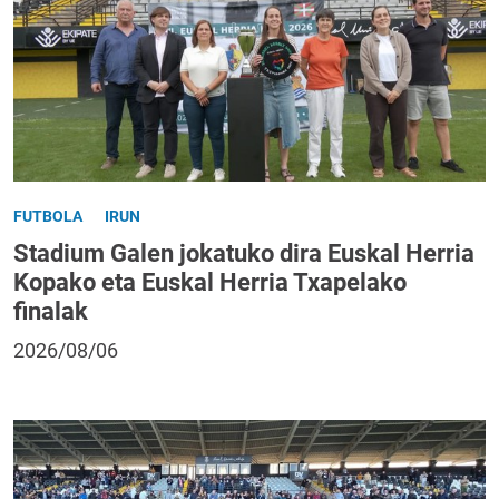
FUTBOLA
IRUN
Stadium Galen jokatuko dira Euskal Herria
Kopako eta Euskal Herria Txapelako
finalak
2026/08/06