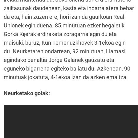
zailtasunak daudenean, kasta eta indarra atera behar
da eta, hain zuzen ere, hori izan da gaurkoan Real
Unionek egin duena. 85.minutuan ezker hegaletik
Gorka Kijerak erdiraketa zoragarria egin du eta
maisuki, buruz, Kun Temenuzkhovek 3-1ekoa egin
du. Neurketaren ondarrean, 92.minutuan, Llamasi
egindako penaltia Jorge Galanek gauzatu eta
eguneko bigarrena egiteko baliatu du. Azkenean, 90
minutuak jokatuta, 4-1ekoa izan da azken emaitza.
Neurketako golak: