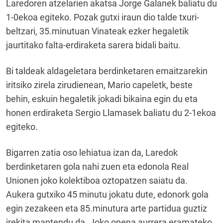
Laredoren atzelarien akatsa Jorge Galanek baliatu du
1-0ekoa egiteko. Pozak gutxi iraun dio talde txuri-
beltzari, 35.minutuan Vinateak ezker hegaletik
jaurtitako falta-erdiraketa sarera bidali baitu.
Bi taldeak aldageletara berdinketaren emaitzarekin
iritsiko zirela zirudienean, Mario capeletk, beste
behin, eskuin hegaletik jokadi bikaina egin du eta
honen erdiraketa Sergio Llamasek baliatu du 2-1ekoa
egiteko.
Bigarren zatia oso lehiatua izan da, Laredok
berdinketaren gola nahi zuen eta edonola Real
Unionen joko kolektiboa oztopatzen saiatu da.
Aukera gutxiko 45 minutu jokatu dute, edonork gola
egin zezakeen eta 85.minutura arte partidua guztiz
irekita mantendu da. Joko onena aurrera eramateko