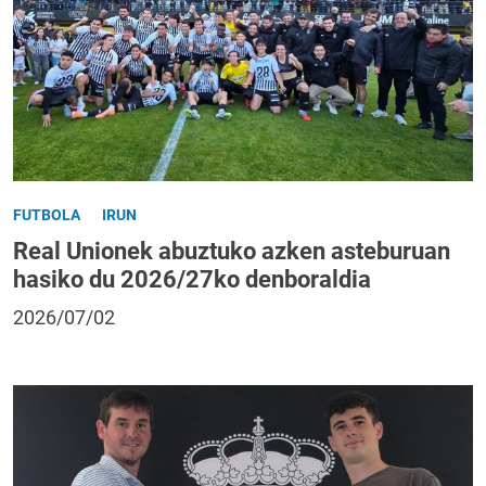
FUTBOLA
IRUN
Real Unionek abuztuko azken asteburuan
hasiko du 2026/27ko denboraldia
2026/07/02