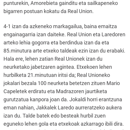
punturekin, Amorebieta gainditu eta sailkapeneko
bigarren postuan kokatu da Real Union.
4-1 izan da azkeneko markagailua, baina emaitza
engainagarria izan daiteke. Real Union eta Laredoren
arteko lehia gogorra eta berdindua izan da eta
85.minutura arte etxeko taldeak ezin izan du erabaki.
Hala ere, lehen zatian Real Unionek izan du
neurketako jabetzaren agintea. Etxekoen lehen
hurbilketa 21.minutuan iritsi da; Real Unioneko
jokalari bezala 100 neurketa betetzen zituen Mario
Capeletek erdiratu eta Madrazoren jaurtiketa
gurutzatua kanpora joan da. Jokaldi horri erantzuna
eman nahian, Jakkalek Laredo aurreratzeko aukera
izan du. Talde batek edo besteak hurbil zuen
eguneko lehen gola eta etxekoak azkarrago ibili dira.