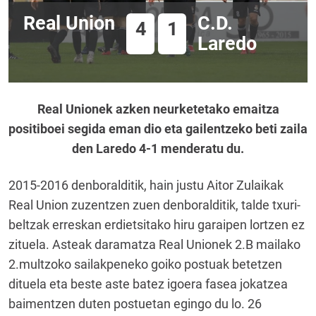
Real Union
C.D.
4
1
Laredo
Real Unionek azken neurketetako emaitza
positiboei segida eman dio eta gailentzeko beti zaila
den Laredo 4-1 menderatu du.
2015-2016 denboralditik, hain justu Aitor Zulaikak
Real Union zuzentzen zuen denboralditik, talde txuri-
beltzak erreskan erdietsitako hiru garaipen lortzen ez
zituela. Asteak daramatza Real Unionek 2.B mailako
2.multzoko sailakpeneko goiko postuak betetzen
dituela eta beste aste batez igoera fasea jokatzea
baimentzen duten postuetan egingo du lo. 26