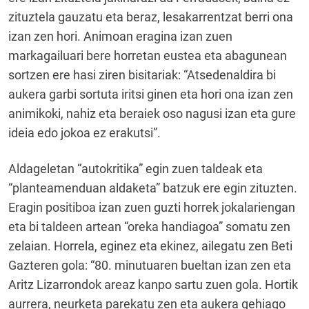
zituztela gauzatu eta beraz, lesakarrentzat berri ona
izan zen hori. Animoan eragina izan zuen
markagailuari bere horretan eustea eta abagunean
sortzen ere hasi ziren bisitariak: “Atsedenaldira bi
aukera garbi sortuta iritsi ginen eta hori ona izan zen
animikoki, nahiz eta beraiek oso nagusi izan eta gure
ideia edo jokoa ez erakutsi”.
Aldageletan “autokritika” egin zuen taldeak eta
“planteamenduan aldaketa” batzuk ere egin zituzten.
Eragin positiboa izan zuen guzti horrek jokalariengan
eta bi taldeen artean “oreka handiagoa” somatu zen
zelaian. Horrela, eginez eta ekinez, ailegatu zen Beti
Gazteren gola: “80. minutuaren bueltan izan zen eta
Aritz Lizarrondok areaz kanpo sartu zuen gola. Hortik
aurrera, neurketa parekatu zen eta aukera gehiago