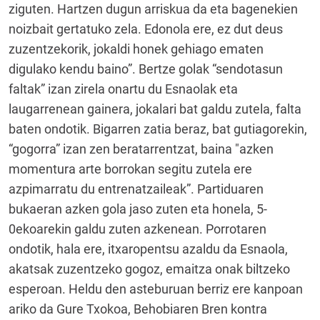
ziguten. Hartzen dugun arriskua da eta bagenekien
noizbait gertatuko zela. Edonola ere, ez dut deus
zuzentzekorik, jokaldi honek gehiago ematen
digulako kendu baino”. Bertze golak “sendotasun
faltak” izan zirela onartu du Esnaolak eta
laugarrenean gainera, jokalari bat galdu zutela, falta
baten ondotik. Bigarren zatia beraz, bat gutiagorekin,
“gogorra” izan zen beratarrentzat, baina "azken
momentura arte borrokan segitu zutela ere
azpimarratu du entrenatzaileak”. Partiduaren
bukaeran azken gola jaso zuten eta honela, 5-
0ekoarekin galdu zuten azkenean. Porrotaren
ondotik, hala ere, itxaropentsu azaldu da Esnaola,
akatsak zuzentzeko gogoz, emaitza onak biltzeko
esperoan. Heldu den asteburuan berriz ere kanpoan
ariko da Gure Txokoa, Behobiaren Bren kontra