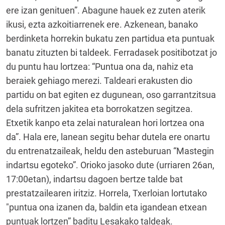
ere izan genituen”. Abagune hauek ez zuten aterik
ikusi, ezta azkoitiarrenek ere. Azkenean, banako
berdinketa horrekin bukatu zen partidua eta puntuak
banatu zituzten bi taldeek. Ferradasek positibotzat jo
du puntu hau lortzea: “Puntua ona da, nahiz eta
beraiek gehiago merezi. Taldeari erakusten dio
partidu on bat egiten ez dugunean, oso garrantzitsua
dela sufritzen jakitea eta borrokatzen segitzea.
Etxetik kanpo eta zelai naturalean hori lortzea ona
da”. Hala ere, lanean segitu behar dutela ere onartu
du entrenatzaileak, heldu den asteburuan “Mastegin
indartsu egoteko”. Orioko jasoko dute (urriaren 26an,
17:00etan), indartsu dagoen bertze talde bat
prestatzailearen iritziz. Horrela, Txerloian lortutako
"puntua ona izanen da, baldin eta igandean etxean
puntuak lortzen” baditu Lesakako taldeak.