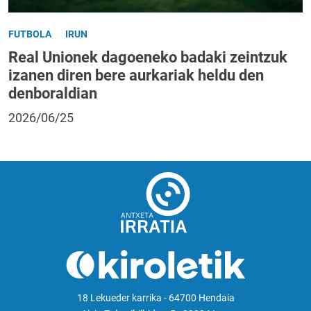
FUTBOLA
IRUN
Real Unionek dagoeneko badaki zeintzuk
izanen diren bere aurkariak heldu den
denboraldian
2026/06/25
18 Lekueder karrika - 64700 Hendaia