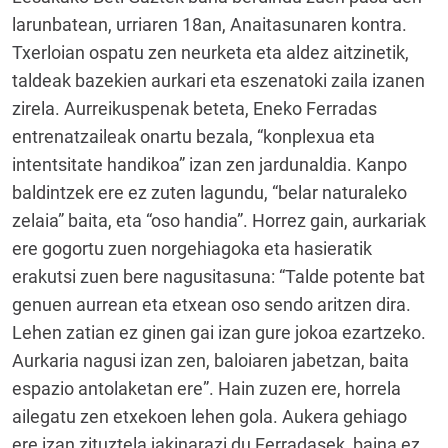
larunbatean, urriaren 18an, Anaitasunaren kontra.
Txerloian ospatu zen neurketa eta aldez aitzinetik,
taldeak bazekien aurkari eta eszenatoki zaila izanen
zirela. Aurreikuspenak beteta, Eneko Ferradas
entrenatzaileak onartu bezala, “konplexua eta
intentsitate handikoa” izan zen jardunaldia. Kanpo
baldintzek ere ez zuten lagundu, “belar naturaleko
zelaia” baita, eta “oso handia”. Horrez gain, aurkariak
ere gogortu zuen norgehiagoka eta hasieratik
erakutsi zuen bere nagusitasuna: “Talde potente bat
genuen aurrean eta etxean oso sendo aritzen dira.
Lehen zatian ez ginen gai izan gure jokoa ezartzeko.
Aurkaria nagusi izan zen, baloiaren jabetzan, baita
espazio antolaketan ere”. Hain zuzen ere, horrela
ailegatu zen etxekoen lehen gola. Aukera gehiago
ere izan zituztela jakinarazi du Ferradasek, baina ez