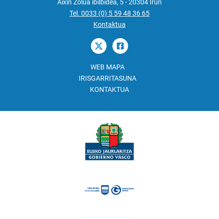
Aixin Zolua ibilbidea, 5 - 20304 Irun
Tel. 0033 (0) 5 59 48 36 65
Kontaktua
WEB MAPA
IRISGARRITASUNA
KONTAKTUA