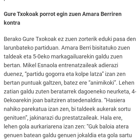
Gure Txokoak porrot egin zuen Amara Berriren
kontra
Berako Gure Txokoak ez zuen zorterik eduki pasa den
larunbateko partiduan. Amara Berri bisitatuko zuen
taldeak eta 5-0eko markagailuarekin galdu zuen
bertan. Mikel Esnaola entrenatzaileak adierazi
duenez, “partidu gogorra eta kolpe latza” izan zen
bertan puntuak galtzen, batez ere “animikoki”. Lehen
zatian galdu zuten beratarrek dagoeneko neurketa, 4-
0ekoarekin joan baitziren atsedenaldira. “Hasiera
nahiko parekatua izan zen, bi taldeek aukerak sortu
genituen”, jakinarazi du prestatzaileak. Hala ere,
lehen gola aurkariarena izan zen: “Guk baloia atera
genuen batean galdu genuen jokaldia eta gola sartu