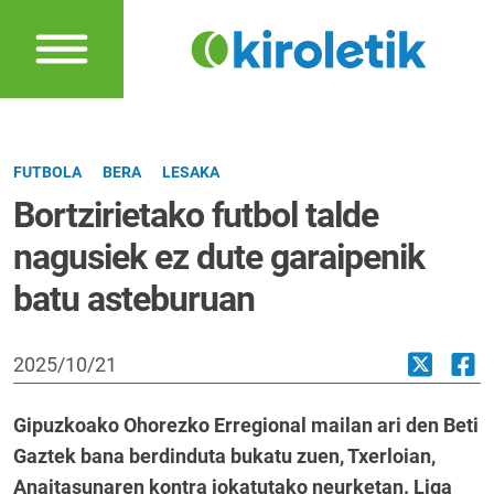
FUTBOLA
BERA
LESAKA
Bortzirietako futbol talde
nagusiek ez dute garaipenik
batu asteburuan
2025/10/21
Gipuzkoako Ohorezko Erregional mailan ari den Beti
Gaztek bana berdinduta bukatu zuen, Txerloian,
Anaitasunaren kontra jokatutako neurketan. Liga