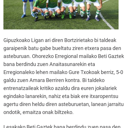
Gipuzkoako Ligan ari diren Bortzirietako bi taldeak
garaipenik batu gabe bueltatu ziren etxera pasa den
asteburuan. Ohorezko Erregional mailako Beti Gaztek
bana berdindu zuen Anaitasunarekin eta
Erregionaleko lehen mailako Gure Txokoak berriz, 5-0
galdu zuen Amara Berriren kontra. Bi taldeko
entrenatzaileak kritiko azaldu dira euren jokalariek
egindako lanarekin, nahiz eta biak ere itxaropentsu
agertu diren heldu diren asteburuetan, lanean jarraitu
ondotik, emaitza onak biltzeko.
Lesakako Beti Gaztek bana berdindu zuen pasa den