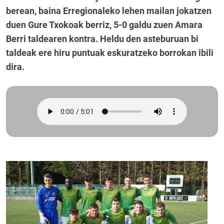
berean, baina Erregionaleko lehen mailan jokatzen
duen Gure Txokoak berriz, 5-0 galdu zuen Amara
Berri taldearen kontra. Heldu den asteburuan bi
taldeak ere hiru puntuak eskuratzeko borrokan ibili
dira.