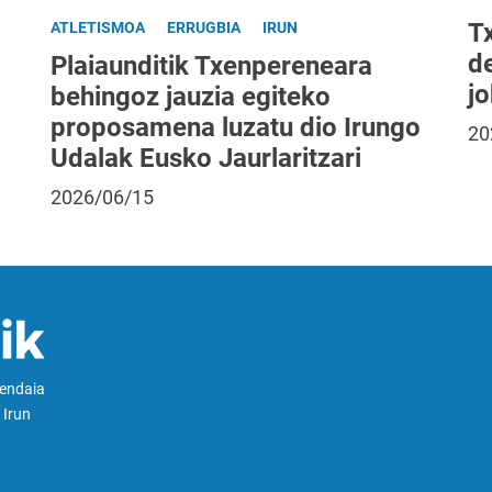
T
ATLETISMOA
ERRUGBIA
IRUN
d
Plaiaunditik Txenpereneara
jo
behingoz jauzia egiteko
proposamena luzatu dio Irungo
20
Udalak Eusko Jaurlaritzari
2026/06/15
Hendaia
 Irun