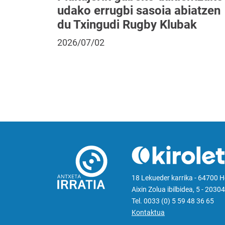
udako errugbi sasoia abiatzen
du Txingudi Rugby Klubak
2026/07/02
18 Lekueder karrika - 64700 
Aixin Zolua ibilbidea, 5 - 20304
Tel. 0033 (0) 5 59 48 36 65
Kontaktua