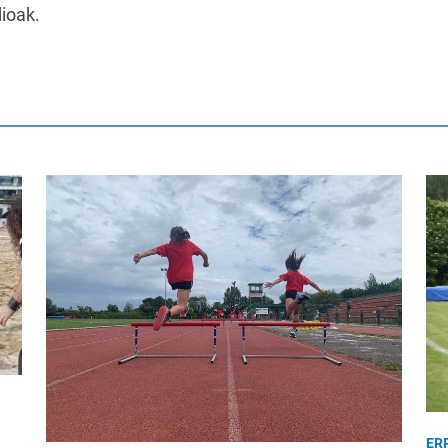
dioak.
ER