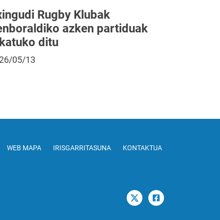
xingudi Rugby Klubak
enboraldiko azken partiduak
katuko ditu
26/05/13
WEB MAPA
IRISGARRITASUNA
KONTAKTUA