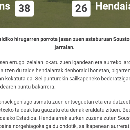
ns
Hendai
38
26
diko hirugarren porrota jasan zuen asteburuan Sousto
jarraian.
n errugbi zelaian jokatu zuen igandean eta aurreko jard
galtzen du talde hendaiarrak denboraldi honetan, bigarre
n kokatuta da. Sei punturekin sailkapeneko bederatziga
ldearen puntu bakarrera.
onsek gehiago asmatu zuen entseguetan eta eraldatzeet
 etxeko taldeak lau gauzatu eta denak eraldatu zituen. B
iako Estadioa. Hendaiarrek aurkari zuzena zuten Sousto
baina norgehiagoka galdu ondotik, sailkapenean aurrera