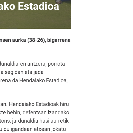
ako Estadioa
nsen aurka (38-26), bigarrena
unaldiaren antzera, porrota
na segidan eta jada
rrena da Hendaiako Estadioa,
an. Hendaiako Estadioak hiru
este behin, defentsan izandako
ns, jardunaldia hasi aurretik
tu du igandean etxean jokatu