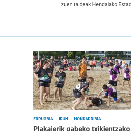
zuen taldeak Hendaiako Esta
ERRUGBIA
IRUN
HONDARRIBIA
Plakajerik gabeko txikientzako