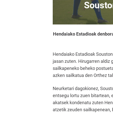
Sousto
Hendaiako Estadioak denboral
Hendaiako Estadioak Soustonse
jasan zuten. Hirugarren aldiz 
sailkapeneko beheko postueta
azken sailkatua den Orthez ta
Neurketari dagokionez, Soust
entsegu lortu zuen bitartean,
akatsek kondenatu zuten Henda
atzetik zeuden sailkapenean, 