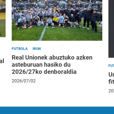
FUTBOLA
IRUN
Real Unionek abuztuko azken
al
asteburuan hasiko du
FU
2026/27ko denboraldia
Ur
fi
2026/07/02
20