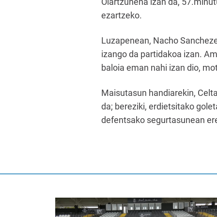
Oiartzunena izan da, 57.minutu
ezartzeko.
Luzapenean, Nacho Sanchezek b
izango da partidakoa izan. Ama
baloia eman nahi izan dio, mo
Maisutasun handiarekin, Celta
da; bereziki, erdietsitako gol
defentsako segurtasunean ere.