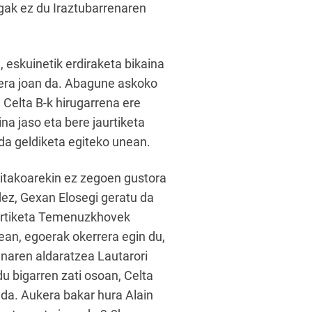
igak ez du Iraztubarrenaren
 eskuinetik erdiraketa bikaina
rera joan da. Abagune askoko
 Celta B-k hirugarrena ere
na jaso eta bere jaurtiketa
i da geldiketa egiteko unean.
sitakoarekin ez zegoen gustora
dez, Gexan Elosegi geratu da
jaurtiketa Temenuzkhovek
rean, egoerak okerrera egin du,
rrenaren aldaratzea Lautarori
du bigarren zati osoan, Celta
 da. Aukera bakar hura Alain