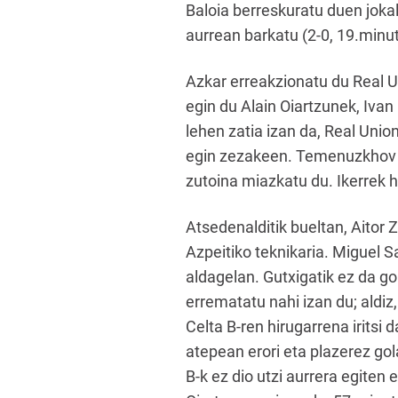
Baloia berreskuratu duen joka
aurrean barkatu (2-0, 19.minu
Azkar erreakzionatu du Real U
egin du Alain Oiartzunek, Iva
lehen zatia izan da, Real Unio
egin zezakeen. Temenuzkhov oso
zutoina miazkatu du. Ikerrek hi
Atsedenalditik bueltan, Aitor
Azpeitiko teknikaria. Miguel S
aldagelan. Gutxigatik ez da go
errematatu nahi izan du; aldiz,
Celta B-ren hirugarrena iritsi 
atepean erori eta plazerez gol
B-k ez dio utzi aurrera egiten