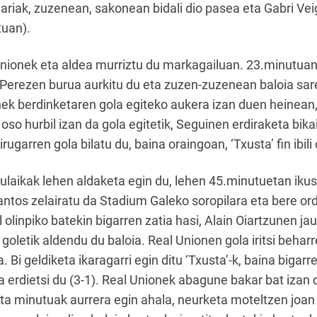
lariak, zuzenean, sakonean bidali dio pasea eta Gabri Ve
tuan).
nionek eta aldea murriztu du markagailuan. 23.minutuan,
n Perezen burua aurkitu du eta zuzen-zuzenean baloia sa
nek berdinketaren gola egiteko aukera izan duen heinean,
 hurbil izan da gola egitetik, Seguinen erdiraketa bikai
rugarren gola bilatu du, baina oraingoan, ‘Txusta’ fin ibil
 Zulaikak lehen aldaketa egin du, lehen 45.minutuetan iku
antos zelairatu da Stadium Galeko soropilara eta bere or
l olinpiko batekin bigarren zatia hasi, Alain Oiartzunen 
 goletik aldendu du baloia. Real Unionen gola iritsi behar
da. Bi geldiketa ikaragarri egin ditu ‘Txusta’-k, baina biga
a erdietsi du (3-1). Real Unionek abagune bakar bat izan 
 eta minutuak aurrera egin ahala, neurketa moteltzen joan