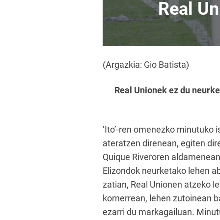
Real Un
(Argazkia: Gio Batista)
Real Unionek ez du neurket
‘Ito’-ren omenezko minutuko i
ateratzen direnean, egiten dir
Quique Riveroren aldamenean A
Elizondok neurketako lehen ab
zatian, Real Unionen atzeko ler
kornerrean, lehen zutoinean b
ezarri du markagailuan. Minutua