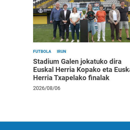
FUTBOLA
IRUN
Stadium Galen jokatuko dira
Euskal Herria Kopako eta Eusk
Herria Txapelako finalak
2026/08/06