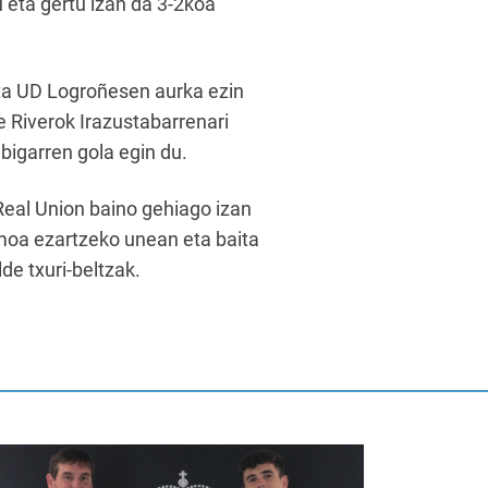
u eta gertu izan da 3-2koa
eta UD Logroñesen aurka ezin
e Riverok Irazustabarrenari
bigarren gola egin du.
Real Union baino gehiago izan
itmoa ezartzeko unean eta baita
de txuri-beltzak.