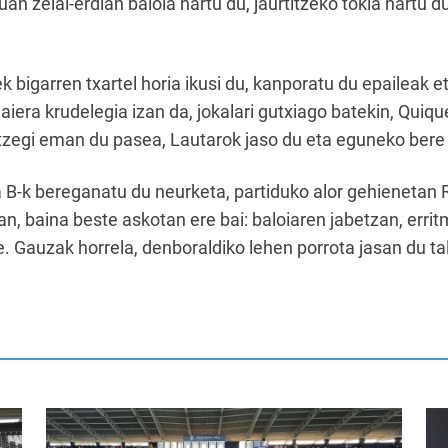
an zelai-erdian baloia hartu du, jaurtitzeko tokia hartu d
igarren txartel horia ikusi du, kanporatu du epaileak 
iera krudelegia izan da, jokalari gutxiago batekin, Quiqu
tzegi eman du pasea, Lautarok jaso du eta eguneko bere 
 B-k bereganatu du neurketa, partiduko alor gehienetan 
etan, baina beste askotan ere bai: baloiaren jabetzan, err
 Gauzak horrela, denboraldiko lehen porrota jasan du tal