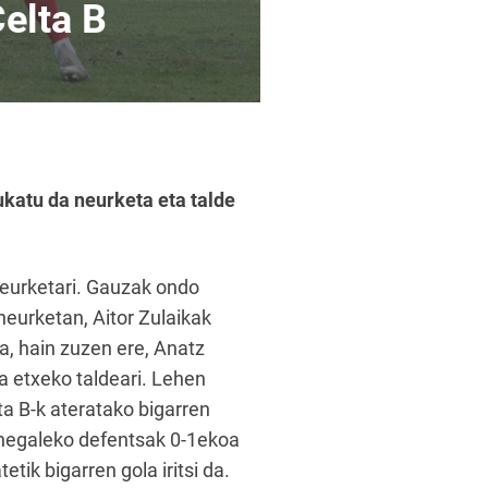
elta B
ukatu da neurketa eta talde
neurketari. Gauzak ondo
neurketan, Aitor Zulaikak
, hain zuzen ere, Anatz
a etxeko taldeari. Lehen
lta B-k ateratako bigarren
r hegaleko defentsak 0-1ekoa
tik bigarren gola iritsi da.