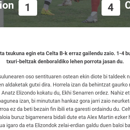
ion
C
1
4
a txukuna egin eta Celta B-k erraz gailendu zaio. 1-4 b
txuri-beltzak denboraldiko lehen porrota jasan du.
sulunearen oso sentituaren ostean ekin diote bi taldeek 
en aldaketak gutxi dira. Horrela izan da behintzat gaurko 
natz Elizondo kokatu du, Ekhi Senarren ordez. Nahiz eta
agunea izan, bi minututan hankaz gora jarri zaio neurket
roa ez da beti bezain fin ibili eta garesti ordaindu du. Ce
aloia buruz bigarrenera bidali dute eta Alex Martin ezke
 igaro da eta Elizondok zelai-erdian galdu duen baloi bate