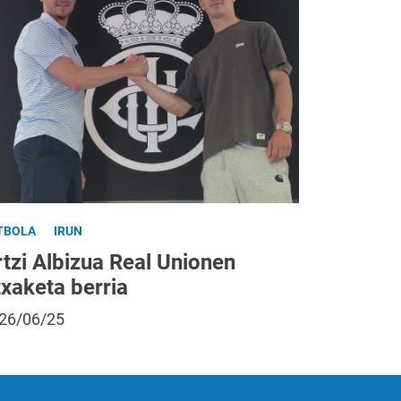
TBOLA
IRUN
tzi Albizua Real Unionen
txaketa berria
26/06/25