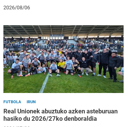
2026/08/06
FUTBOLA
IRUN
Real Unionek abuztuko azken asteburuan
hasiko du 2026/27ko denboraldia