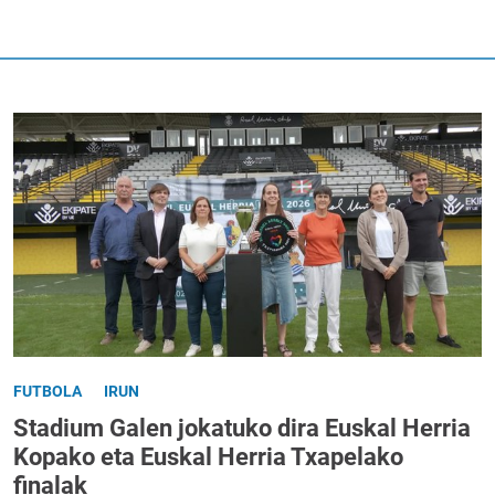
FUTBOLA
IRUN
Stadium Galen jokatuko dira Euskal Herria
Kopako eta Euskal Herria Txapelako
finalak