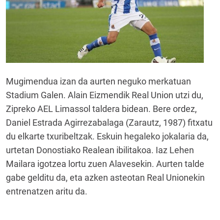
Mugimendua izan da aurten neguko merkatuan
Stadium Galen. Alain Eizmendik Real Union utzi du,
Zipreko AEL Limassol taldera bidean. Bere ordez,
Daniel Estrada Agirrezabalaga (Zarautz, 1987) fitxatu
du elkarte txuribeltzak. Eskuin hegaleko jokalaria da,
urtetan Donostiako Realean ibilitakoa. Iaz Lehen
Mailara igotzea lortu zuen Alavesekin. Aurten talde
gabe gelditu da, eta azken asteotan Real Unionekin
entrenatzen aritu da.