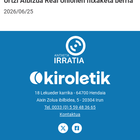
Urtzi Albizua Real Unionen fitxaketa berria
2026/06/25
18 Lekueder karrika - 64700 Hendaia
Aixin Zolua ibilbidea, 5 - 20304 Irun
Tel. 0033 (0) 5 59 48 36 65
Kontaktua