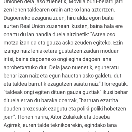
Unionen deia jaso zuenetik, Movilla buru-belarri jarri
zen lehen taldearen orain arteko lana aztertzen.
Dagoeneko ezaguna zuen, hiru aldiz egon baita
aurten Real Union zuzenean ikusten, baina hala ere
onartu du lan handia duela aitzinetik: “Astea oso
motza izan da eta gauza asko zeuden egiteko. Ezin
izango naiz lehiaketara gustatzen zaidan moduan
iritsi, baina dagoeneko ongi egina dagoen lana
aprobetxatuko dut. Deia jaso nuenetik, eguneratu
behar izan naiz eta egun hauetan asko galdetu dut
eta taldea barrutik ezagutzen saiatu naiz”.Horregatik,
“taldeak ongi egiten dituen gauza guztiak” ikusi behar
dituela erran du barakaldoarrak, “barruan ezarrita
dauden prozesuak ezagutu eta poliki-poliki hobetzen
joan”. Honen harira, Aitor Zulaikak eta Joseba
Agirrek, euren talde teknikoarekin, egindako lana