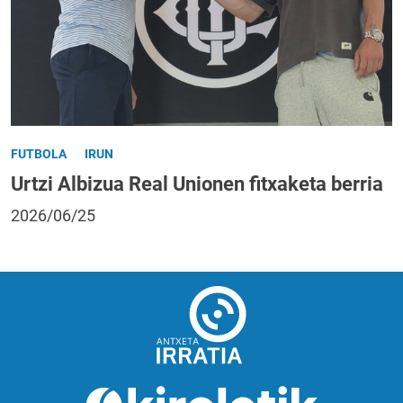
FUTBOLA
IRUN
Urtzi Albizua Real Unionen fitxaketa berria
2026/06/25