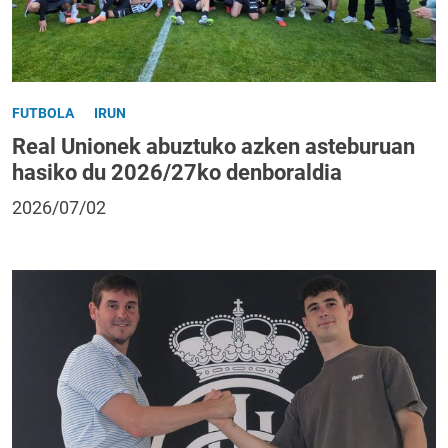
FUTBOLA
IRUN
Real Unionek abuztuko azken asteburuan
hasiko du 2026/27ko denboraldia
2026/07/02