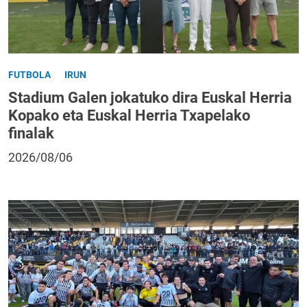
FUTBOLA
IRUN
Stadium Galen jokatuko dira Euskal Herria
Kopako eta Euskal Herria Txapelako
finalak
2026/08/06