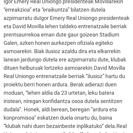
Igor Emery Real Uniongo presidenteak Movillarekin
“erreakzioa” eta “eraikuntza” bilatzen dutela
azpimarratu duIgor Emery Real Uniongo presidenteak
eta David Movilla lehen taldeko entrenatzaile berriak
prentsaurrekoa eman dute gaur goizean Stadium
Galen, azken honen aurkezpen ofiziala egiteko
asmoarekin. Biak ilusioz azaldu dira eta elkarrekin
lanean jardungo dutela ere azpimarratu dute, klubak
dituen helburuak lortzeko asmoarekin.David Movilla
Real Uniongo entrenatzaile berriak “ilusioz” hartu du
proiektu berri honen ardura. Berak adierazi duen
moduan, “lehen aldia da 23 urtetan, leku batera
iristean, niregan konfidantza osoa dutela sentitzen
dudala”. Honek, aldi berean, beregan “ardura eta
konpromisoa” eskatzen duela onartu du, baina
“klubak nahi duen bezainbeste inplikatuko” dela.Real