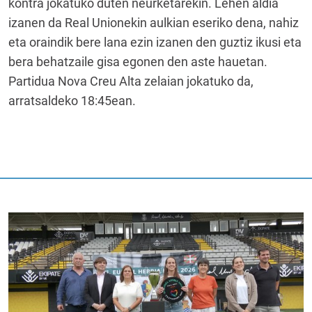
kontra jokatuko duten neurketarekin. Lehen aldia
izanen da Real Unionekin aulkian eseriko dena, nahiz
eta oraindik bere lana ezin izanen den guztiz ikusi eta
bera behatzaile gisa egonen den aste hauetan.
Partidua Nova Creu Alta zelaian jokatuko da,
arratsaldeko 18:45ean.