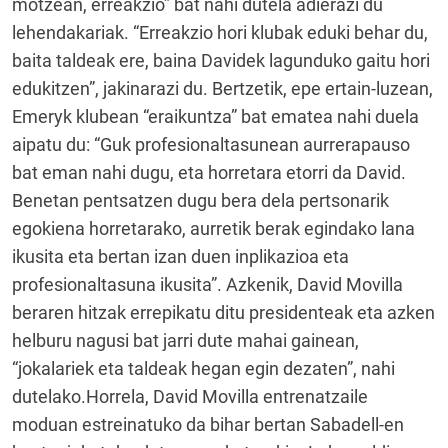
motzean, erreakzio” bat nahi dutela adierazi du
lehendakariak. “Erreakzio hori klubak eduki behar du,
baita taldeak ere, baina Davidek lagunduko gaitu hori
edukitzen”, jakinarazi du. Bertzetik, epe ertain-luzean,
Emeryk klubean “eraikuntza” bat ematea nahi duela
aipatu du: “Guk profesionaltasunean aurrerapauso
bat eman nahi dugu, eta horretara etorri da David.
Benetan pentsatzen dugu bera dela pertsonarik
egokiena horretarako, aurretik berak egindako lana
ikusita eta bertan izan duen inplikazioa eta
profesionaltasuna ikusita”. Azkenik, David Movilla
beraren hitzak errepikatu ditu presidenteak eta azken
helburu nagusi bat jarri dute mahai gainean,
“jokalariek eta taldeak hegan egin dezaten”, nahi
dutelako.Horrela, David Movilla entrenatzaile
moduan estreinatuko da bihar bertan Sabadell-en