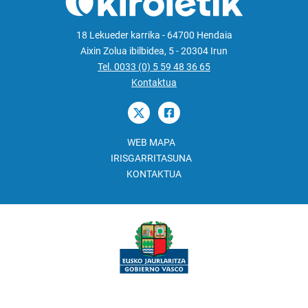
18 Lekueder karrika - 64700 Hendaia
Aixin Zolua ibilbidea, 5 - 20304 Irun
Tel. 0033 (0) 5 59 48 36 65
Kontaktua
WEB MAPA
IRISGARRITASUNA
KONTAKTUA