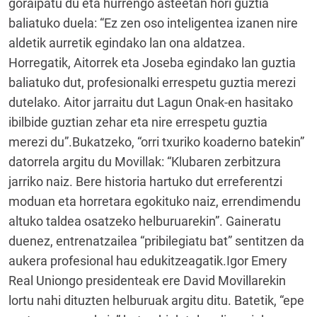
goraipatu du eta hurrengo asteetan hori guztia
baliatuko duela: “Ez zen oso inteligentea izanen nire
aldetik aurretik egindako lan ona aldatzea.
Horregatik, Aitorrek eta Joseba egindako lan guztia
baliatuko dut, profesionalki errespetu guztia merezi
dutelako. Aitor jarraitu dut Lagun Onak-en hasitako
ibilbide guztian zehar eta nire errespetu guztia
merezi du”.Bukatzeko, “orri txuriko koaderno batekin”
datorrela argitu du Movillak: “Klubaren zerbitzura
jarriko naiz. Bere historia hartuko dut erreferentzi
moduan eta horretara egokituko naiz, errendimendu
altuko taldea osatzeko helburuarekin”. Gaineratu
duenez, entrenatzailea “pribilegiatu bat” sentitzen da
aukera profesional hau edukitzeagatik.Igor Emery
Real Uniongo presidenteak ere David Movillarekin
lortu nahi dituzten helburuak argitu ditu. Batetik, “epe