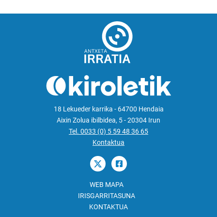
18 Lekueder karrika - 64700 Hendaia
Aixin Zolua ibilbidea, 5 - 20304 Irun
Tel. 0033 (0) 5 59 48 36 65
Kontaktua
WEB MAPA
IRISGARRITASUNA
KONTAKTUA