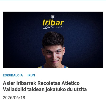
ESKUBALOIA
IRUN
Asier Iribarrek Recoletas Atletico
Valladolid taldean jokatuko du utzita
2026/06/18