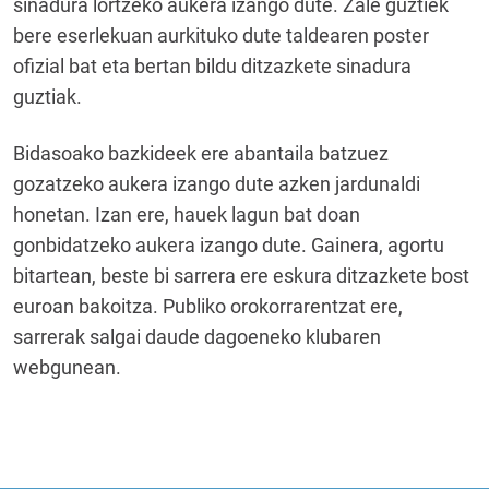
sinadura lortzeko aukera izango dute. Zale guztiek
bere eserlekuan aurkituko dute taldearen poster
ofizial bat eta bertan bildu ditzazkete sinadura
guztiak.
Bidasoako bazkideek ere abantaila batzuez
gozatzeko aukera izango dute azken jardunaldi
honetan. Izan ere, hauek lagun bat doan
gonbidatzeko aukera izango dute. Gainera, agortu
bitartean, beste bi sarrera ere eskura ditzazkete bost
euroan bakoitza. Publiko orokorrarentzat ere,
sarrerak salgai daude dagoeneko klubaren
webgunean.