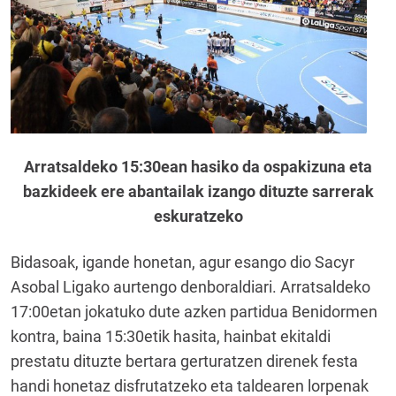
Arratsaldeko 15:30ean hasiko da ospakizuna eta
bazkideek ere abantailak izango dituzte sarrerak
eskuratzeko
Bidasoak, igande honetan, agur esango dio Sacyr
Asobal Ligako aurtengo denboraldiari. Arratsaldeko
17:00etan jokatuko dute azken partidua Benidormen
kontra, baina 15:30etik hasita, hainbat ekitaldi
prestatu dituzte bertara gerturatzen direnek festa
handi honetaz disfrutatzeko eta taldearen lorpenak