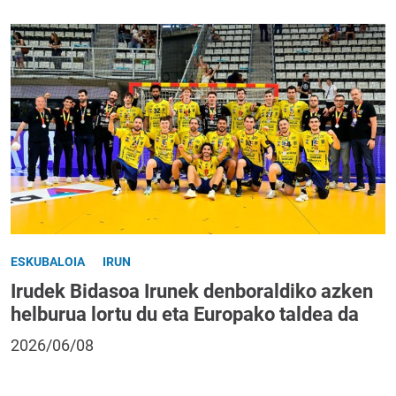
ESKUBALOIA
IRUN
Irudek Bidasoa Irunek denboraldiko azken
helburua lortu du eta Europako taldea da
2026/06/08