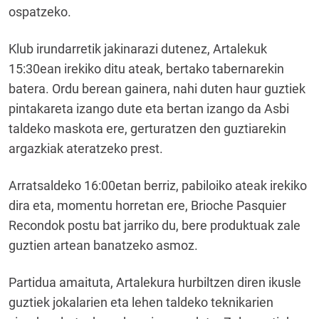
ospatzeko.
Klub irundarretik jakinarazi dutenez, Artalekuk
15:30ean irekiko ditu ateak, bertako tabernarekin
batera. Ordu berean gainera, nahi duten haur guztiek
pintakareta izango dute eta bertan izango da Asbi
taldeko maskota ere, gerturatzen den guztiarekin
argazkiak ateratzeko prest.
Arratsaldeko 16:00etan berriz, pabiloiko ateak irekiko
dira eta, momentu horretan ere, Brioche Pasquier
Recondok postu bat jarriko du, bere produktuak zale
guztien artean banatzeko asmoz.
Partidua amaituta, Artalekura hurbiltzen diren ikusle
guztiek jokalarien eta lehen taldeko teknikarien