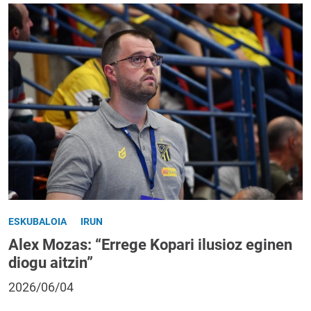
ESKUBALOIA
IRUN
Alex Mozas: “Errege Kopari ilusioz eginen
diogu aitzin”
2026/06/04