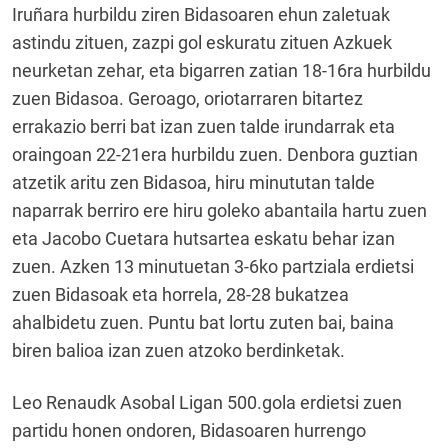
Iruñara hurbildu ziren Bidasoaren ehun zaletuak
astindu zituen, zazpi gol eskuratu zituen Azkuek
neurketan zehar, eta bigarren zatian 18-16ra hurbildu
zuen Bidasoa. Geroago, oriotarraren bitartez
errakazio berri bat izan zuen talde irundarrak eta
oraingoan 22-21era hurbildu zuen. Denbora guztian
atzetik aritu zen Bidasoa, hiru minututan talde
naparrak berriro ere hiru goleko abantaila hartu zuen
eta Jacobo Cuetara hutsartea eskatu behar izan
zuen. Azken 13 minutuetan 3-6ko partziala erdietsi
zuen Bidasoak eta horrela, 28-28 bukatzea
ahalbidetu zuen. Puntu bat lortu zuten bai, baina
biren balioa izan zuen atzoko berdinketak.
Leo Renaudk Asobal Ligan 500.gola erdietsi zuen
partidu honen ondoren, Bidasoaren hurrengo