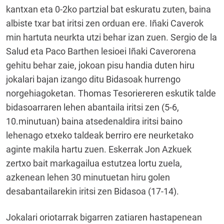
kantxan eta 0-2ko partzial bat eskuratu zuten, baina
albiste txar bat iritsi zen orduan ere. Iñaki Caverok
min hartuta neurkta utzi behar izan zuen. Sergio de la
Salud eta Paco Barthen lesioei Iñaki Caverorena
gehitu behar zaie, jokoan pisu handia duten hiru
jokalari bajan izango ditu Bidasoak hurrengo
norgehiagoketan. Thomas Tesoriereren eskutik talde
bidasoarraren lehen abantaila iritsi zen (5-6,
10.minutuan) baina atsedenaldira iritsi baino
lehenago etxeko taldeak berriro ere neurketako
aginte makila hartu zuen. Eskerrak Jon Azkuek
zertxo bait markagailua estutzea lortu zuela,
azkenean lehen 30 minutuetan hiru golen
desabantailarekin iritsi zen Bidasoa (17-14).
Jokalari oriotarrak bigarren zatiaren hastapenean