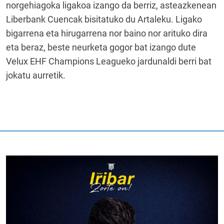
norgehiagoka ligakoa izango da berriz, asteazkenean
Liberbank Cuencak bisitatuko du Artaleku. Ligako
bigarrena eta hirugarrena nor baino nor arituko dira
eta beraz, beste neurketa gogor bat izango dute
Velux EHF Champions Leagueko jardunaldi berri bat
jokatu aurretik.