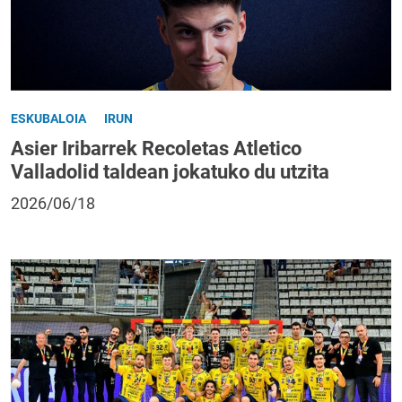
ESKUBALOIA
IRUN
Asier Iribarrek Recoletas Atletico
Valladolid taldean jokatuko du utzita
2026/06/18