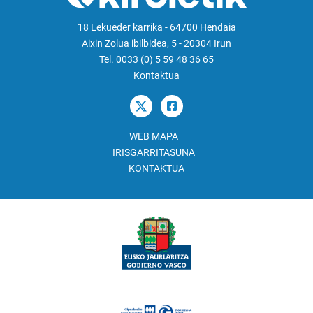
18 Lekueder karrika - 64700 Hendaia
Aixin Zolua ibilbidea, 5 - 20304 Irun
Tel. 0033 (0) 5 59 48 36 65
Kontaktua
WEB MAPA
IRISGARRITASUNA
KONTAKTUA