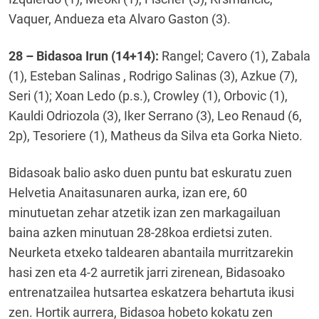
Vaquer, Andueza eta Alvaro Gaston (3).
28 – Bidasoa Irun (14+14):
Rangel; Cavero (1), Zabala
(1), Esteban Salinas , Rodrigo Salinas (3), Azkue (7),
Seri (1); Xoan Ledo (p.s.), Crowley (1), Orbovic (1),
Kauldi Odriozola (3), Iker Serrano (3), Leo Renaud (6,
2p), Tesoriere (1), Matheus da Silva eta Gorka Nieto.
Bidasoak balio asko duen puntu bat eskuratu zuen
Helvetia Anaitasunaren aurka, izan ere, 60
minutuetan zehar atzetik izan zen markagailuan
baina azken minutuan 28-28koa erdietsi zuten.
Neurketa etxeko taldearen abantaila murritzarekin
hasi zen eta 4-2 aurretik jarri zirenean, Bidasoako
entrenatzailea hutsartea eskatzera behartuta ikusi
zen. Hortik aurrera, Bidasoa hobeto kokatu zen