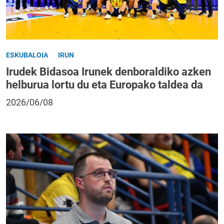
ESKUBALOIA
IRUN
Irudek Bidasoa Irunek denboraldiko azken
helburua lortu du eta Europako taldea da
2026/06/08