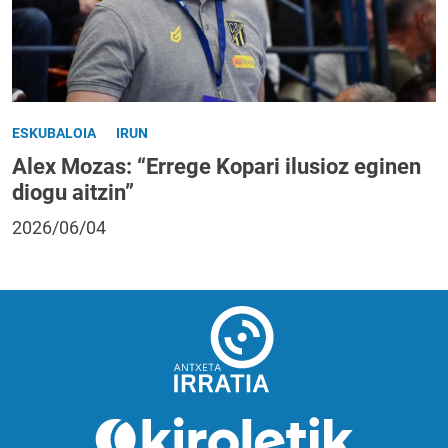
ESKUBALOIA
IRUN
Alex Mozas: “Errege Kopari ilusioz eginen
diogu aitzin”
2026/06/04