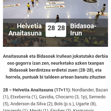
Helvetia
Bidasoa-
28
28
Anaitasuna
Irun
Anaitasunak eta Bidasoak Iruñean jokatutako derbia
oso gogorra izan zen, neurketako azken txanpan
Bidasoak berdintzea erdietsi zuen (28-28), eta
horrela, puntuak bi taldeen artean banatu zituzten
28 – Helvetia Anaitasuna (17+11):
Nordlander, Bazan
(1), Etxeberria (1), Gavidia, Chocarro (3, 1p), Semedo
(5), Anderson da Silva (2); Bols (p.s.), Ugarte (8),
Izquierdo (1), Meoki (1), Fischer (3), Krsmancic,