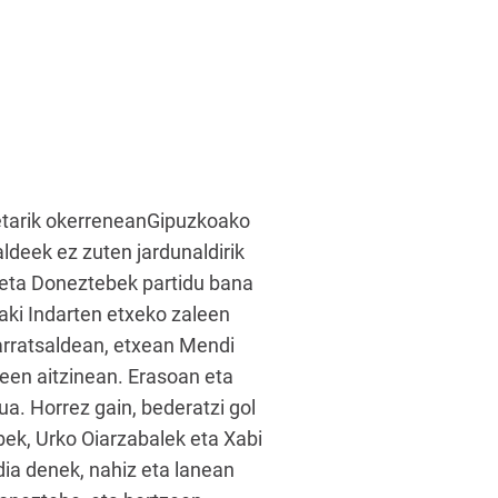
ketarik okerreneanGipuzkoako
ldeek ez zuten jardunaldirik
k eta Doneztebek partidu bana
aki Indarten etxeko zaleen
 arratsaldean, etxean Mendi
leen aitzinean. Erasoan eta
ua. Horrez gain, bederatzi gol
bek, Urko Oiarzabalek eta Xabi
dia denek, nahiz eta lanean