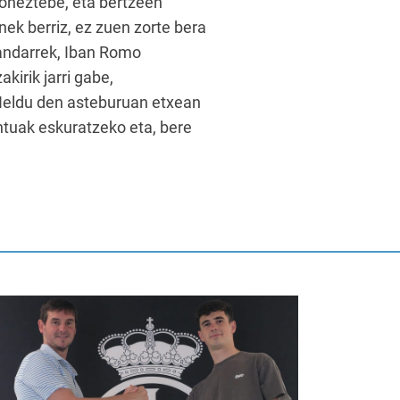
Doneztebe, eta bertzeen
ek berriz, ez zuen zorte bera
tandarrek, Iban Romo
kirik jarri gabe,
. Heldu den asteburuan etxean
untuak eskuratzeko eta, bere