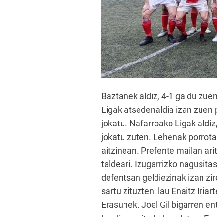
Baztanek aldiz, 4-1 galdu zue
Ligak atsedenaldia izan zuen 
jokatu. Nafarroako Ligak aldi
jokatu zuten. Lehenak porrota
aitzinean. Prefente mailan ar
taldeari. Izugarrizko nagusita
defentsan geldiezinak izan zir
sartu zituzten: lau Enaitz Iri
Erasunek. Joel Gil bigarren en