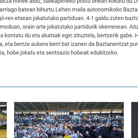
aitza honek aldiz, sailkapeneko postu onean kokatu du 
garriago batean bihurtu.Lehen maila autonomikoko Baztan
ó-ren etxean jokatutako partiduan. 4-1 galdu zuten baz
moduan, orain arte jokatutako partidurik okerrenean. Aitza
rela kontatu du eta akatsak egin zituztela, bertzerik gabe
ra, eta bertze aukera berri bat izanen da Baztanentzat p
ta, hobe jokatu eta sentsazio hobeak edukitzeko.