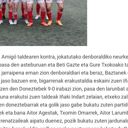
n Amigó taldearen kontra, jokatutako denboraldiko neur
pasa den asteburuan eta Beti Gazte eta Gure Txokoako ta
z, jarraipena eman zion denboraldiari eta beraz, Baztane
 jaso bazuen ere, bigarrenak erakustaldia eskaini zuen Iñ
itzen den Doneztebek 9-0 irabazi zion, pasa den larunbat
suna erakutsi zuen taldeak Iñaki Indart zelaian, etxeko za
en doneztebarrak eta golik jaso gabe bukatu zuten partid
artek eta bana Aitor Agestak, Txomin Omarrek, Aitor Larum
trenatzaileak aipatu duenez, pozik bukatu zuten jardunal