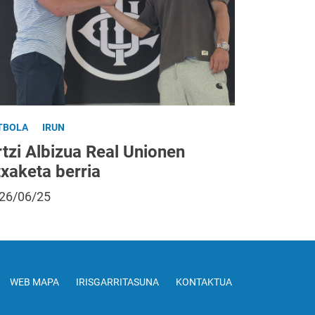
TBOLA
IRUN
tzi Albizua Real Unionen
txaketa berria
26/06/25
WEB MAPA
IRISGARRITASUNA
KONTAKTUA