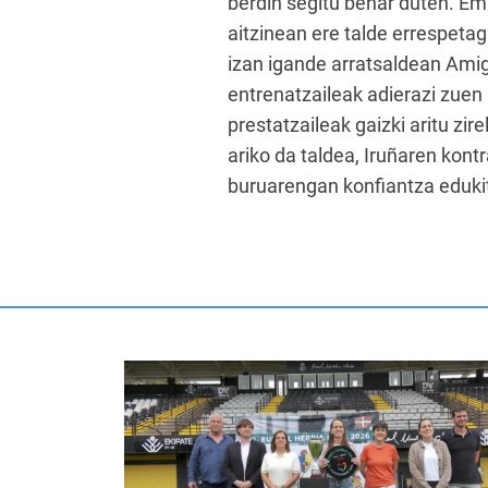
berdin segitu behar duten. Em
aitzinean ere talde errespeta
izan igande arratsaldean Amig
entrenatzaileak adierazi zuen 
prestatzaileak gaizki aritu zi
ariko da taldea, Iruñaren kont
buruarengan konfiantza eduki