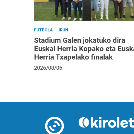
FUTBOLA
IRUN
Stadium Galen jokatuko dira
Euskal Herria Kopako eta Eusk
Herria Txapelako finalak
2026/08/06