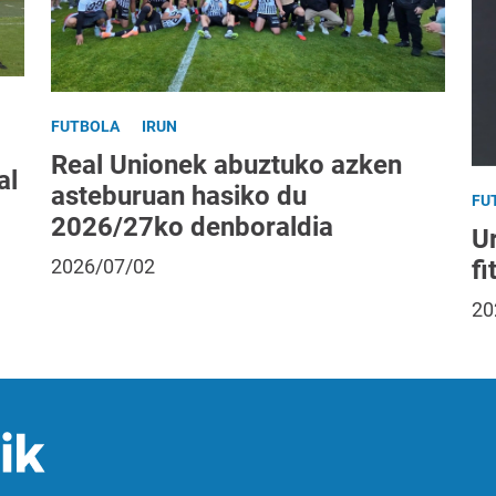
FUTBOLA
IRUN
Real Unionek abuztuko azken
al
asteburuan hasiko du
FU
2026/27ko denboraldia
Ur
fi
2026/07/02
20