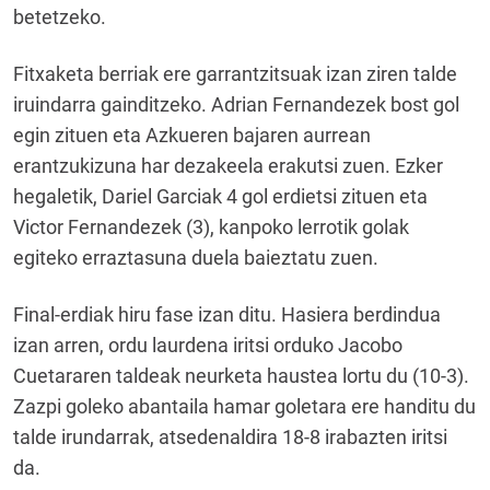
betetzeko.
Fitxaketa berriak ere garrantzitsuak izan ziren talde
iruindarra gainditzeko. Adrian Fernandezek bost gol
egin zituen eta Azkueren bajaren aurrean
erantzukizuna har dezakeela erakutsi zuen. Ezker
hegaletik, Dariel Garciak 4 gol erdietsi zituen eta
Victor Fernandezek (3), kanpoko lerrotik golak
egiteko erraztasuna duela baieztatu zuen.
Final-erdiak hiru fase izan ditu. Hasiera berdindua
izan arren, ordu laurdena iritsi orduko Jacobo
Cuetararen taldeak neurketa haustea lortu du (10-3).
Zazpi goleko abantaila hamar goletara ere handitu du
talde irundarrak, atsedenaldira 18-8 irabazten iritsi
da.