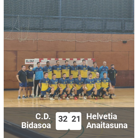
C.D.
Helvetia
32
21
Bidasoa
Anaitasuna