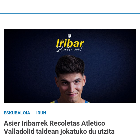
ESKUBALOIA
IRUN
Asier Iribarrek Recoletas Atletico
Valladolid taldean jokatuko du utzita