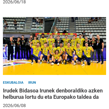
2026/06/18
ESKUBALOIA
IRUN
Irudek Bidasoa Irunek denboraldiko azken
helburua lortu du eta Europako taldea da
2026/06/08