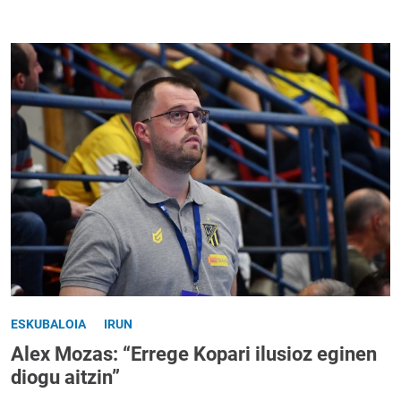
ESKUBALOIA
IRUN
Alex Mozas: “Errege Kopari ilusioz eginen
diogu aitzin”