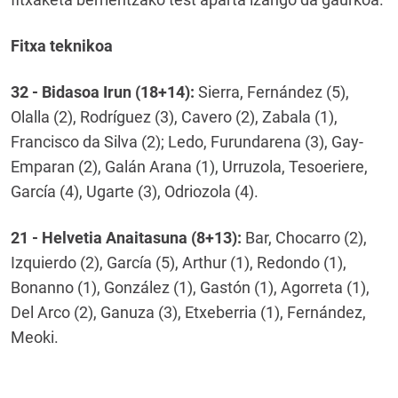
Fitxa teknikoa
32 - Bidasoa Irun (18+14):
Sierra, Fernández (5),
Olalla (2), Rodríguez (3), Cavero (2), Zabala (1),
Francisco da Silva (2); Ledo, Furundarena (3), Gay-
Emparan (2), Galán Arana (1), Urruzola, Tesoeriere,
García (4), Ugarte (3), Odriozola (4).
21 - Helvetia Anaitasuna (8+13):
Bar, Chocarro (2),
Izquierdo (2), García (5), Arthur (1), Redondo (1),
Bonanno (1), González (1), Gastón (1), Agorreta (1),
Del Arco (2), Ganuza (3), Etxeberria (1), Fernández,
Meoki.