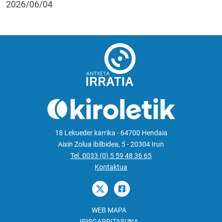
2026/06/04
18 Lekueder karrika - 64700 Hendaia
Aixin Zolua ibilbidea, 5 - 20304 Irun
Tel. 0033 (0) 5 59 48 36 65
Kontaktua
WEB MAPA
IRISGARRITASUNA