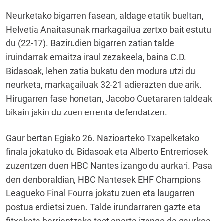
Neurketako bigarren fasean, aldageletatik bueltan,
Helvetia Anaitasunak markagailua zertxo bait estutu
du (22-17). Bazirudien bigarren zatian talde
iruindarrak emaitza iraul zezakeela, baina C.D.
Bidasoak, lehen zatia bukatu den modura utzi du
neurketa, markagailuak 32-21 adierazten duelarik.
Hirugarren fase honetan, Jacobo Cuetararen taldeak
bikain jakin du zuen errenta defendatzen.
Gaur bertan Egiako 26. Nazioarteko Txapelketako
finala jokatuko du Bidasoak eta Alberto Entrerriosek
zuzentzen duen HBC Nantes izango du aurkari. Pasa
den denboraldian, HBC Nantesek EHF Champions
Leagueko Final Fourra jokatu zuen eta laugarren
postua erdietsi zuen. Talde irundarraren gazte eta
fitxaketa berrientzako test aparta izango da gaurkoa.