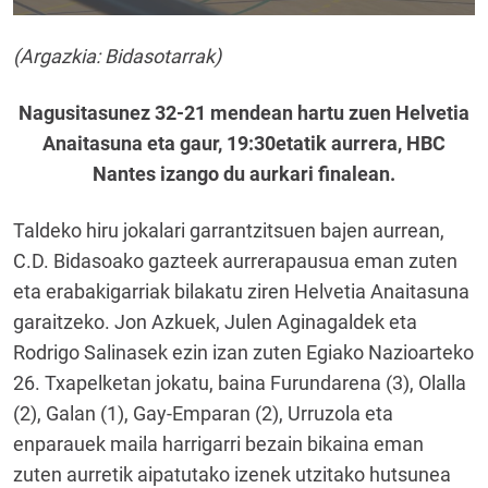
(Argazkia: Bidasotarrak)
Nagusitasunez 32-21 mendean hartu zuen Helvetia
Anaitasuna eta gaur, 19:30etatik aurrera, HBC
Nantes izango du aurkari finalean.
Taldeko hiru jokalari garrantzitsuen bajen aurrean,
C.D. Bidasoako gazteek aurrerapausua eman zuten
eta erabakigarriak bilakatu ziren Helvetia Anaitasuna
garaitzeko. Jon Azkuek, Julen Aginagaldek eta
Rodrigo Salinasek ezin izan zuten Egiako Nazioarteko
26. Txapelketan jokatu, baina Furundarena (3), Olalla
(2), Galan (1), Gay-Emparan (2), Urruzola eta
enparauek maila harrigarri bezain bikaina eman
zuten aurretik aipatutako izenek utzitako hutsunea