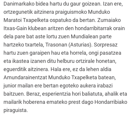
Danimarkako bidea hartu du gaur goizean. Izan ere,
ortzegunetik aitzinera praiguismoko Munduko
Maratoi Txapelketa ospatuko da bertan. Zumaiako
Itxas-Gain klubean aritzen den hondarribitarrak orain
dela pare bat aste lortu zuen Mundialean parte
hartzeko txartela, Trasonan (Asturias). Sorpresaz
hartu zuen garaipen hau eta horrela, ongi pasatzea
eta ikastea izanen ditu helburu ortzirale honetan,
eguerditik aitzinera. Hala ere, ez da lehen aldia
Amundarainentzat Munduko Txapelketa batean,
junior mailan ere bertan egoteko aukera irabazi
baitzuen. Beraz, esperientzia hori baliatuta, ahalik eta
mailarik hoberena emateko prest dago Hondarribiako
piraguista.