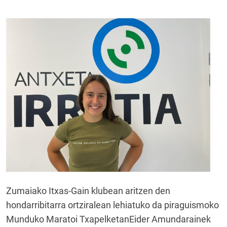
Zumaiako Itxas-Gain klubean aritzen den
hondarribitarra ortziralean lehiatuko da piraguismoko
Munduko Maratoi TxapelketanEider Amundarainek