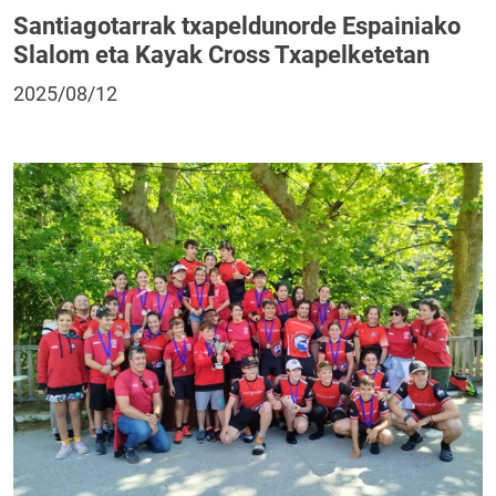
Santiagotarrak txapeldunorde Espainiako
Slalom eta Kayak Cross Txapelketetan
2025/08/12