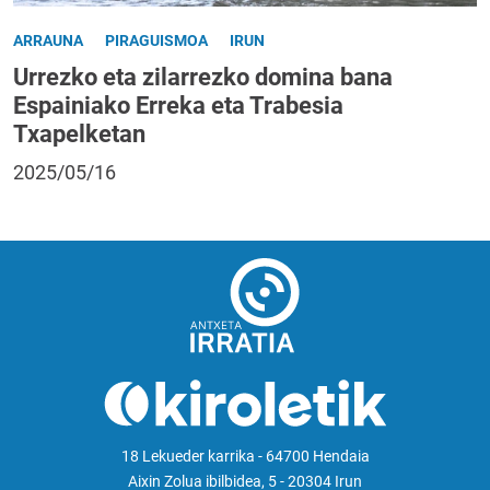
ARRAUNA
PIRAGUISMOA
IRUN
Urrezko eta zilarrezko domina bana
Espainiako Erreka eta Trabesia
Txapelketan
2025/05/16
18 Lekueder karrika - 64700 Hendaia
Aixin Zolua ibilbidea, 5 - 20304 Irun