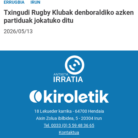
ERRUGBIA
IRUN
Txingudi Rugby Klubak denboraldiko azken
partiduak jokatuko ditu
2026/05/13
18 Lekueder karrika - 64700 Hendaia
Aixin Zolua ibilbidea, 5 - 20304 Irun
Tel. 0033 (0) 5 59 48 36 65
Kontaktua