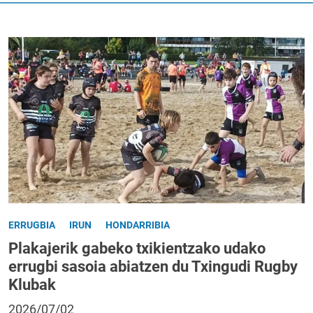
ERRUGBIA
IRUN
HONDARRIBIA
Plakajerik gabeko txikientzako udako
errugbi sasoia abiatzen du Txingudi Rugby
Klubak
2026/07/02