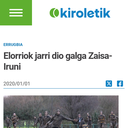
ERRUGBIA
Elorriok jarri dio galga Zaisa-
Iruni
2020/01/01