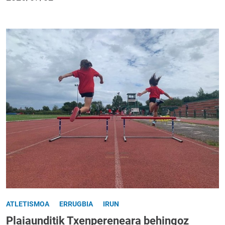
ATLETISMOA
ERRUGBIA
IRUN
Plaiaunditik Txenpereneara behingoz