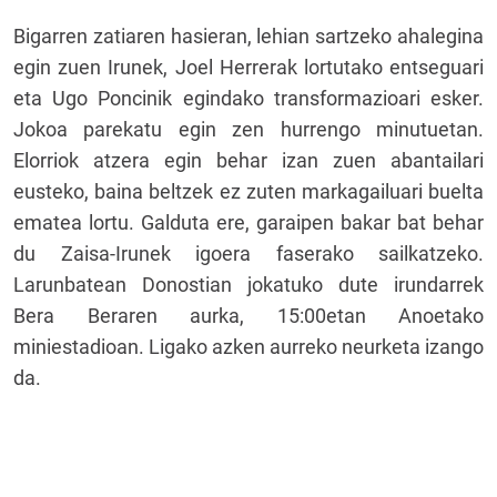
Bigarren zatiaren hasieran, lehian sartzeko ahalegina
egin zuen Irunek, Joel Herrerak lortutako entseguari
eta Ugo Poncinik egindako transformazioari esker.
Jokoa parekatu egin zen hurrengo minutuetan.
Elorriok atzera egin behar izan zuen abantailari
eusteko, baina beltzek ez zuten markagailuari buelta
ematea lortu. Galduta ere, garaipen bakar bat behar
du Zaisa-Irunek igoera faserako sailkatzeko.
Larunbatean Donostian jokatuko dute irundarrek
Bera Beraren aurka, 15:00etan Anoetako
miniestadioan. Ligako azken aurreko neurketa izango
da.