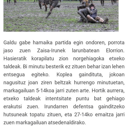
Galdu gabe hamaika partida egin ondoren, porrota
jaso zuen Zaisa-Irunek larunbatean Elorrion.
Hasieratik korapilatu zion norgehiagoka etxeko
taldeak. Bi minutu besterik ez zituen behar izan lehen
entsegua egiteko. Koplea gaindituta, jokoan
nagusituz joan ziren beltzak hurrengo minutuetan,
markagailuan 5-14koa jarri zuten arte. Hortik aurrera,
etxeko taldeak intentsitate puntu bat gehiago
erakutsi zuen. Irundarren defentsa gainditzeko
hutsuneak topatu zituen, eta 27-14ko emaitza jarri
zuen markagailuan atsedenaldirako.