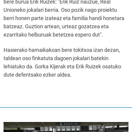
bere burua Erik Ruizek: "Erik Ruiz nauzue, Real
Unioneko jokalari berria. Oso pozik nago proiektu
berri honen parte izateaz eta familia handi honetara
batzeaz. Guztion artean, urteaz gozatzea eta
ezarritako helburuak betetzea espero dut".
Hasierako hamaikakoan bere tokitxoa izan dezan,
taldean oso finkatuta dagoen jokalari batekin
lehiatuko da. Gorka Kijerak eta Erik Ruizek osatuko
dute defentsako ezker aldea.