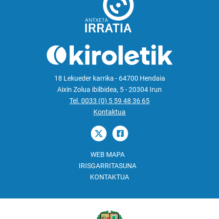
18 Lekueder karrika - 64700 Hendaia
Aixin Zolua ibilbidea, 5 - 20304 Irun
Tel. 0033 (0) 5 59 48 36 65
Kontaktua
WEB MAPA
IRISGARRITASUNA
KONTAKTUA