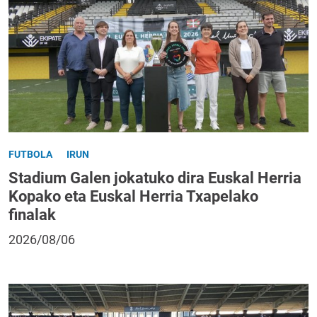
FUTBOLA
IRUN
Stadium Galen jokatuko dira Euskal Herria
Kopako eta Euskal Herria Txapelako
finalak
2026/08/06