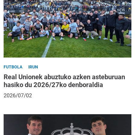
FUTBOLA
IRUN
Real Unionek abuztuko azken asteburuan
hasiko du 2026/27ko denboraldia
2026/07/02