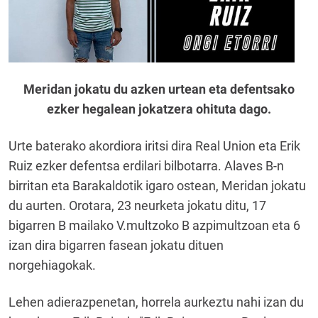
Meridan jokatu du azken urtean eta defentsako
ezker hegalean jokatzera ohituta dago.
Urte baterako akordiora iritsi dira Real Union eta Erik
Ruiz ezker defentsa erdilari bilbotarra. Alaves B-n
birritan eta Barakaldotik igaro ostean, Meridan jokatu
du aurten. Orotara, 23 neurketa jokatu ditu, 17
bigarren B mailako V.multzoko B azpimultzoan eta 6
izan dira bigarren fasean jokatu dituen
norgehiagokak.
Lehen adierazpenetan, horrela aurkeztu nahi izan du