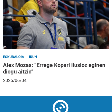
ESKUBALOIA
IRUN
Alex Mozas: “Errege Kopari ilusioz eginen
diogu aitzin”
2026/06/04