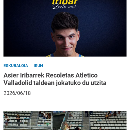
ESKUBALOIA
IRUN
Asier Iribarrek Recoletas Atletico
Valladolid taldean jokatuko du utzita
2026/06/18