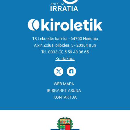
18 Lekueder karrika - 64700 Hendaia
Aixin Zolua ibilbidea, 5 - 20304 Irun
Tel. 0033 (0) 5 59 48 36 65
Kontaktua
WEB MAPA
IRISGARRITASUNA
KONTAKTUA