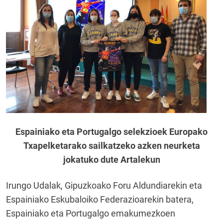
Espainiako eta Portugalgo selekzioek Europako
Txapelketarako sailkatzeko azken neurketa
jokatuko dute Artalekun
Irungo Udalak, Gipuzkoako Foru Aldundiarekin eta
Espainiako Eskubaloiko Federazioarekin batera,
Espainiako eta Portugalgo emakumezkoen