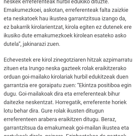
neskek erreferenteak hurbil edukiko dituzte.
Emakumezkoei, askotan, erreferenteak falta zaizkie
eta neskatoek hau ikustea garrantzitsua izango da,
ez bakarrik kirolarientzat, kirola egiten ez dutenek ere
ikusiko dute emakumezkoek kirolean esateko asko
dutela”, jakinarazi zuen.
Echevestek ere kirol zinegotziaren hitzak azpimarratu
zituen eta Irungo neska gazteek rolak eraikitzerako
orduan goi-mailako kirolariak hurbil edukitzeak duen
garrantzia ere goraipatu zuen: “Ekintza positiboa egin
dugu. Goi-mailakoak dira eta erreferenteak bihur
daitezke neskentzat. Horregatik, erreferente horiek
lotu behar dira. Gure rolak ikusten ditugun
erreferenteen arabera eraikitzen ditugu. Beraz,
garrantzitsua da emakumeak goi-mailan ikustea eta