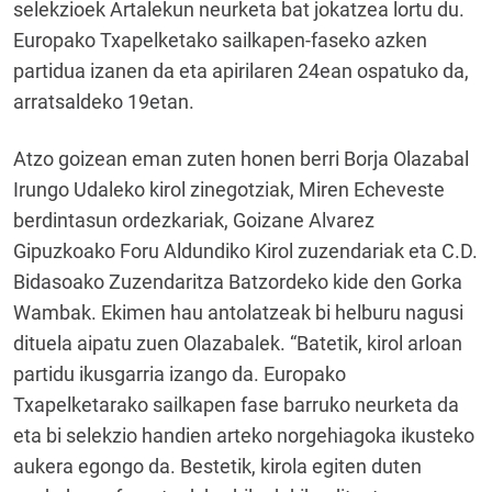
selekzioek Artalekun neurketa bat jokatzea lortu du.
Europako Txapelketako sailkapen-faseko azken
partidua izanen da eta apirilaren 24ean ospatuko da,
arratsaldeko 19etan.
Atzo goizean eman zuten honen berri Borja Olazabal
Irungo Udaleko kirol zinegotziak, Miren Echeveste
berdintasun ordezkariak, Goizane Alvarez
Gipuzkoako Foru Aldundiko Kirol zuzendariak eta C.D.
Bidasoako Zuzendaritza Batzordeko kide den Gorka
Wambak. Ekimen hau antolatzeak bi helburu nagusi
dituela aipatu zuen Olazabalek. “Batetik, kirol arloan
partidu ikusgarria izango da. Europako
Txapelketarako sailkapen fase barruko neurketa da
eta bi selekzio handien arteko norgehiagoka ikusteko
aukera egongo da. Bestetik, kirola egiten duten