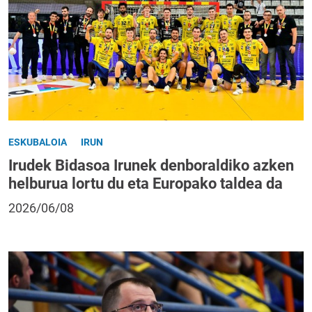
ESKUBALOIA
IRUN
Irudek Bidasoa Irunek denboraldiko azken
helburua lortu du eta Europako taldea da
2026/06/08