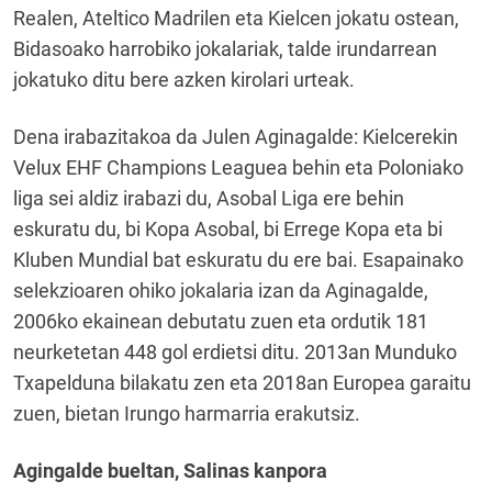
Realen, Ateltico Madrilen eta Kielcen jokatu ostean,
Bidasoako harrobiko jokalariak, talde irundarrean
jokatuko ditu bere azken kirolari urteak.
Dena irabazitakoa da Julen Aginagalde: Kielcerekin
Velux EHF Champions Leaguea behin eta Poloniako
liga sei aldiz irabazi du, Asobal Liga ere behin
eskuratu du, bi Kopa Asobal, bi Errege Kopa eta bi
Kluben Mundial bat eskuratu du ere bai. Esapainako
selekzioaren ohiko jokalaria izan da Aginagalde,
2006ko ekainean debutatu zuen eta ordutik 181
neurketetan 448 gol erdietsi ditu. 2013an Munduko
Txapelduna bilakatu zen eta 2018an Europea garaitu
zuen, bietan Irungo harmarria erakutsiz.
Agingalde bueltan, Salinas kanpora