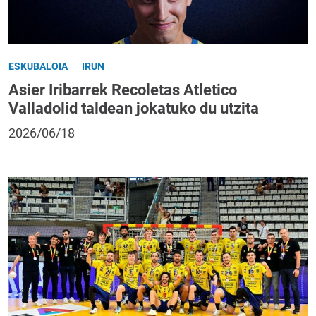
ESKUBALOIA
IRUN
Asier Iribarrek Recoletas Atletico
Valladolid taldean jokatuko du utzita
2026/06/18