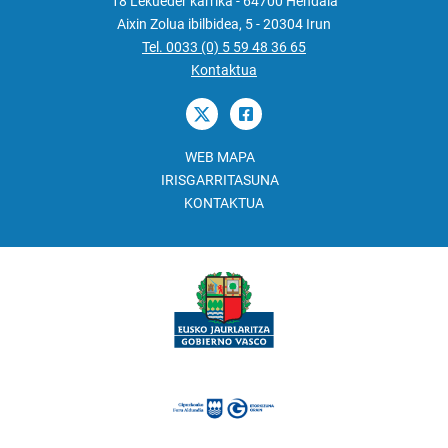
18 Lekueder karrika - 64700 Hendaia
Aixin Zolua ibilbidea, 5 - 20304 Irun
Tel. 0033 (0) 5 59 48 36 65
Kontaktua
WEB MAPA
IRISGARRITASUNA
KONTAKTUA