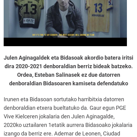
Julen Aginagaldek eta Bidasoak akordio batera iritsi
dira 2020-2021 denboraldian berriz bideak batzeko.
Ordea, Esteban Salinasek ez due datorren
denboraldian Bidasoaren kamiseta defendatuko
Irunen eta Bidasoan sortutako harribitxia datorren
denboraldian etxera bueltatuko da. Gaur egun PGE
Vive Kielceren jokalaria den Julen Aginagalde,
2020ko uztailaren 1etatik aurrera Bidasoako jokalaria
izango da berriz ere. Ademar de Leonen, Ciudad