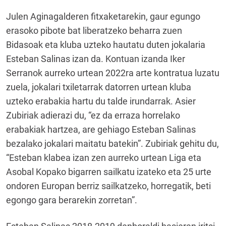
Julen Aginagalderen fitxaketarekin, gaur egungo
erasoko pibote bat liberatzeko beharra zuen
Bidasoak eta kluba uzteko hautatu duten jokalaria
Esteban Salinas izan da. Kontuan izanda Iker
Serranok aurreko urtean 2022ra arte kontratua luzatu
zuela, jokalari txiletarrak datorren urtean kluba
uzteko erabakia hartu du talde irundarrak. Asier
Zubiriak adierazi du, “ez da erraza horrelako
erabakiak hartzea, are gehiago Esteban Salinas
bezalako jokalari maitatu batekin”. Zubiriak gehitu du,
“Esteban klabea izan zen aurreko urtean Liga eta
Asobal Kopako bigarren sailkatu izateko eta 25 urte
ondoren Europan berriz sailkatzeko, horregatik, beti
egongo gara berarekin zorretan”.