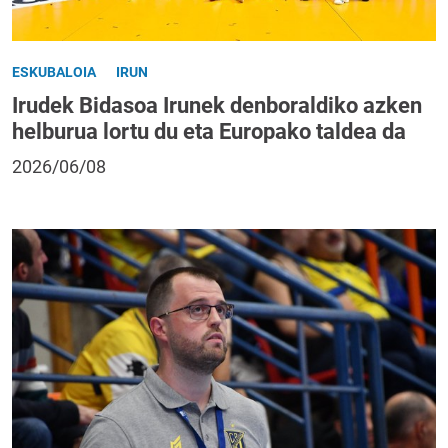
ESKUBALOIA
IRUN
Irudek Bidasoa Irunek denboraldiko azken
helburua lortu du eta Europako taldea da
2026/06/08