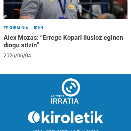
ESKUBALOIA
IRUN
Alex Mozas: “Errege Kopari ilusioz eginen
diogu aitzin”
2026/06/04