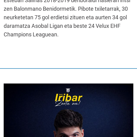
Esteban Salinas 2018-2019 denboraldi hasieran iritsi
zen Balonmano Benidormetik. Pibote txiletarrak, 30
neurketetan 75 gol erdietsi zituen eta aurten 34 gol
daramatza Asobal Ligan eta beste 24 Velux EHF
Champions Leaguean.