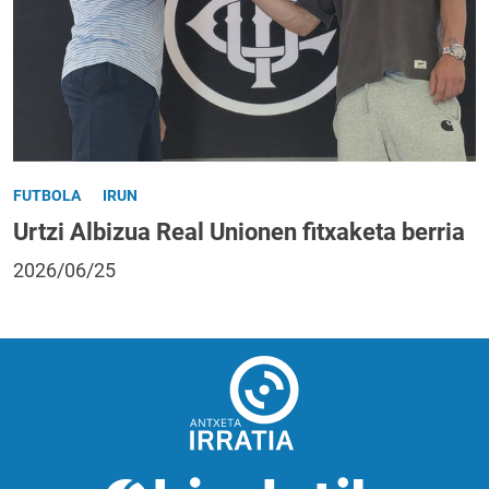
FUTBOLA
IRUN
Urtzi Albizua Real Unionen fitxaketa berria
2026/06/25