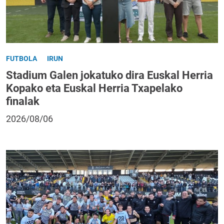
FUTBOLA
IRUN
Stadium Galen jokatuko dira Euskal Herria
Kopako eta Euskal Herria Txapelako
finalak
2026/08/06