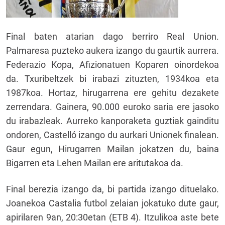
Final baten atarian dago berriro Real Union.
Palmaresa puzteko aukera izango du gaurtik aurrera.
Federazio Kopa, Afizionatuen Koparen oinordekoa
da. Txuribeltzek bi irabazi zituzten, 1934koa eta
1987koa. Hortaz, hirugarrena ere gehitu dezakete
zerrendara. Gainera, 90.000 euroko saria ere jasoko
du irabazleak. Aurreko kanporaketa guztiak gainditu
ondoren, Castelló izango du aurkari Unionek finalean.
Gaur egun, Hirugarren Mailan jokatzen du, baina
Bigarren eta Lehen Mailan ere aritutakoa da.
Final berezia izango da, bi partida izango dituelako.
Joanekoa Castalia futbol zelaian jokatuko dute gaur,
apirilaren 9an, 20:30etan (ETB 4). Itzulikoa aste bete