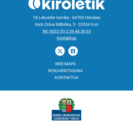
18 Lekueder karrika - 64700 Hendaia
Aixin Zolua ibilbidea, 5 - 20304 Irun
Tel. 0033 (0) 5 59 48 36 65
Kontaktua
WEB MAPA
IRISGARRITASUNA
KONTAKTUA