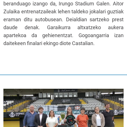
beranduago izango da, Irungo Stadium Galen. Aitor
Zulaika entrenatzaileak lehen taldeko jokalari guztiak
eraman ditu autobusean. Deialdian sartzeko prest
daude denak. Garaikurra altxatzeko aukera
apartekoa da gehienentzat. Gogoangarria izan
daitekeen finalari ekingo diote Castalian.