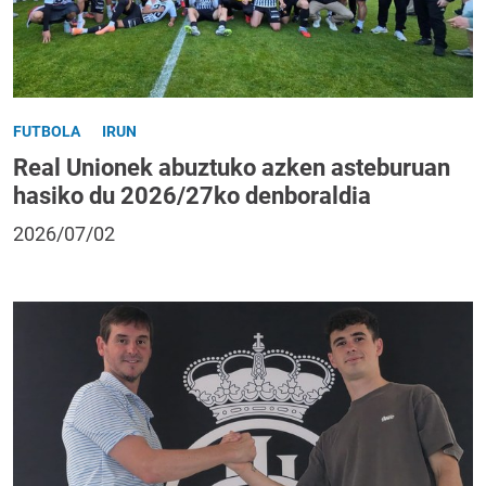
FUTBOLA
IRUN
Real Unionek abuztuko azken asteburuan
hasiko du 2026/27ko denboraldia
2026/07/02