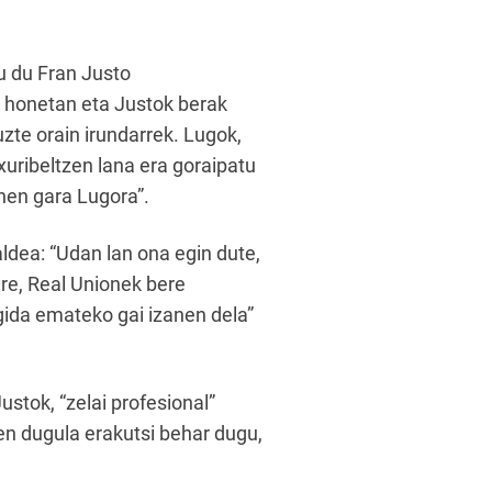
tu du Fran Justo
e honetan eta Justok berak
zte orain irundarrek. Lugok,
xuribeltzen lana era goraipatu
anen gara Lugora”.
ldea: “Udan lan ona egin dute,
ere, Real Unionek bere
gida emateko gai izanen dela”
stok, “zelai profesional”
zen dugula erakutsi behar dugu,