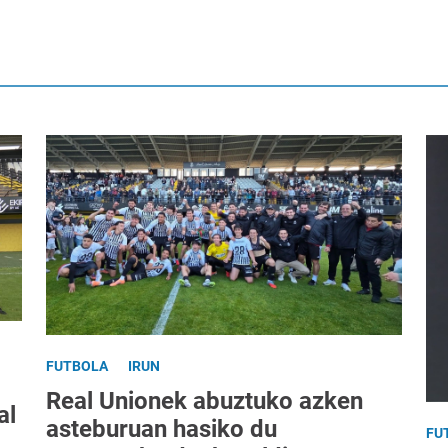
FUTBOLA
IRUN
Real Unionek abuztuko azken
al
asteburuan hasiko du
FU