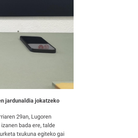
n jardunaldia jokatzeko
rriaren 29an, Lugoren
 izanen bada ere, talde
eurketa txukuna egiteko gai