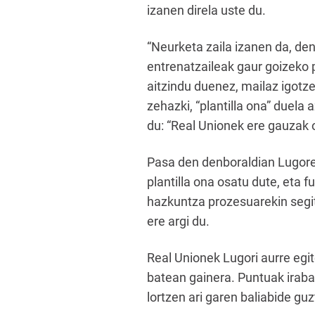
izanen direla uste du.
“Neurketa zaila izanen da, den
entrenatzaileak gaur goizeko 
aitzindu duenez, mailaz igotze
zehazki, “plantilla ona” duela
du: “Real Unionek ere gauzak 
Pasa den denboraldian Lugoren
plantilla ona osatu dute, eta 
hazkuntza prozesuarekin segit
ere argi du.
Real Unionek Lugori aurre egit
batean gainera. Puntuak irabaz
lortzen ari garen baliabide guz