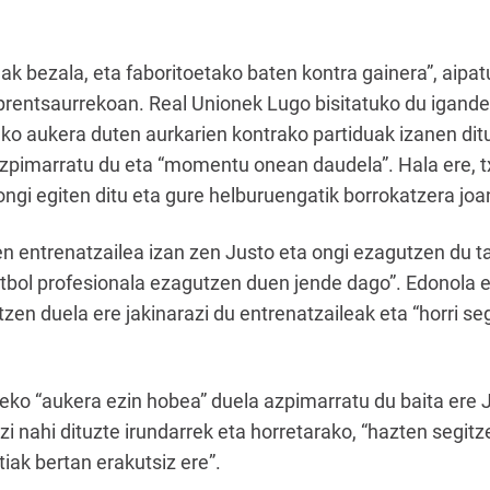
ak bezala, eta faboritoetako baten kontra gainera”, aipa
prentsaurrekoan. Real Unionek Lugo bisitatuko du igand
ko aukera duten aurkarien kontrako partiduak izanen ditu
 azpimarratu du eta “momentu onean daudela”. Hala ere, t
ongi egiten ditu eta gure helburuengatik borrokatzera jo
 entrenatzailea izan zen Justo eta ongi ezagutzen du ta
futbol profesionala ezagutzen duen jende dago”. Edonola 
zen duela ere jakinarazi du entrenatzaileak eta “horri se
eko “aukera ezin hobea” duela azpimarratu du baita ere Ju
i nahi dituzte irundarrek eta horretarako, “hazten segit
tiak bertan erakutsiz ere”.