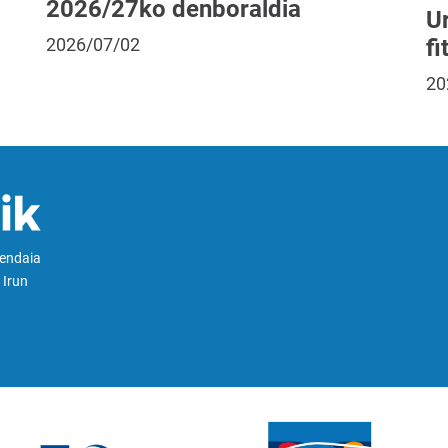
2026/27ko denboraldia
Ur
fi
2026/07/02
20
Hendaia
 Irun