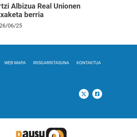
tzi Albizua Real Unionen
txaketa berria
26/06/25
WEB MAPA
IRISGARRITASUNA
KONTAKTUA