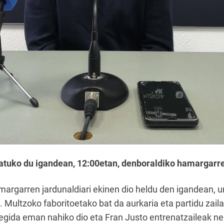
tatuko du igandean, 12:00etan, denboraldiko hamargarre
argarren jardunaldiari ekinen dio heldu den igandean, u
. Multzoko faboritoetako bat da aurkaria eta partidu zaila
 segida eman nahiko dio eta Fran Justo entrenatzaileak n