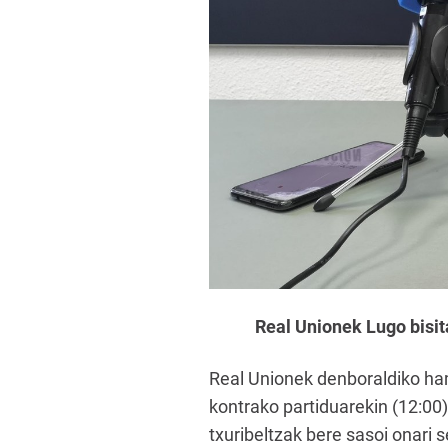
Real Unionek Lugo bisi
Real Unionek denboraldiko ham
kontrako partiduarekin (12:00)
txuribeltzak bere sasoi onari