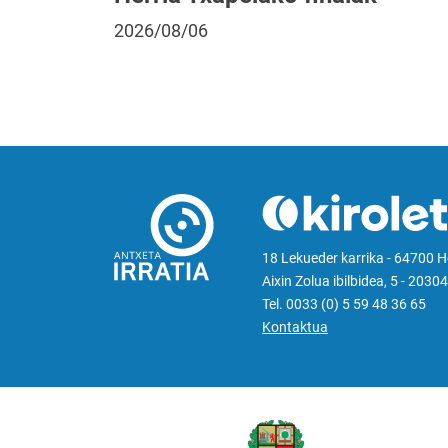
2026/08/06
18 Lekueder karrika - 64700 
Aixin Zolua ibilbidea, 5 - 20304
Tel. 0033 (0) 5 59 48 36 65
Kontaktua