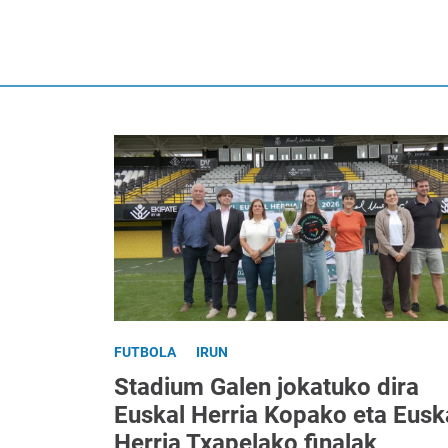
FUTBOLA
IRUN
Stadium Galen jokatuko dira
Euskal Herria Kopako eta Eusk
Herria Txapelako finalak