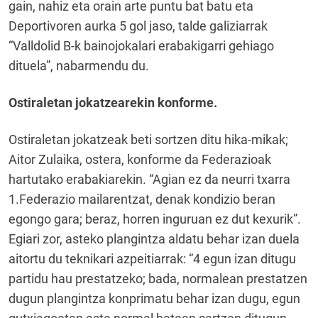
gain, nahiz eta orain arte puntu bat batu eta
Deportivoren aurka 5 gol jaso, talde galiziarrak
“Valldolid B-k bainojokalari erabakigarri gehiago
dituela”, nabarmendu du.
Ostiraletan jokatzearekin konforme.
Ostiraletan jokatzeak beti sortzen ditu hika-mikak;
Aitor Zulaika, ostera, konforme da Federazioak
hartutako erabakiarekin. “Agian ez da neurri txarra
1.Federazio mailarentzat, denak kondizio beran
egongo gara; beraz, horren inguruan ez dut kexurik”.
Egiari zor, asteko plangintza aldatu behar izan duela
aitortu du teknikari azpeitiarrak: “4 egun izan ditugu
partidu hau prestatzeko; bada, normalean prestatzen
dugun plangintza konprimatu behar izan dugu, egun