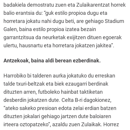
badakiela demostratu zuen eta Zulaikarentzat horrek
balio erantsia du: “guk estilo propioa dugu eta
horretara jokatu nahi dugu beti, are gehiago Stadium
Galen, baina estilo propioa izatea bezain
garrantzitsua da neurketak exijitzen dituen egoerak
ulertu, hausnartu eta horretara jokatzen jakitea”.
Antzekoak, baina aldi berean ezberdinak.
Harrobiko bi talderen aurka jokatuko du erreskan
talde txuri-beltzak eta biek ezaugarri berdinak
dituzten arren, futboleko hainbat taktiketan
desberdin jokatzen dute. Celta B-ri dagokionez,
“ateko sakeko presioan edota zelai erdian batzen
dituzten jokalari gehiago jartzen dute baloiaren
irteera oztopatzeko”, azaldu zuen Zulaikak. Horrez