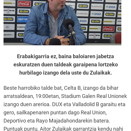
Erabakigarria ez, baina baloiaren jabetza
eskuratzen duen taldeak garaipena lortzeko
hurbilago izango dela uste du Zulaikak.
Beste harrobiko talde bat, Celta B, izango da bihar
arratsaldean, 19:00etan, Stadium Galen Real Unionek
izango duen arerioa. DUX eta Valladolid B garaitu eta
gero, sailkapenaren puntan dago Real Union,
Deportivo eta Rayo Majadahondarekin batera.
Puntuak puntu, Aitor Zulaikak garrantzia kendu nahi