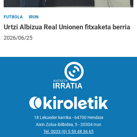
FUTBOLA
IRUN
Urtzi Albizua Real Unionen fitxaketa berria
2026/06/25
18 Lekueder karrika - 64700 Hendaia
Aixin Zolua ibilbidea, 5 - 20304 Irun
Tel. 0033 (0) 5 59 48 36 65