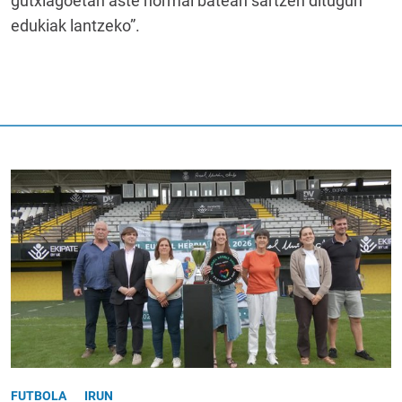
gutxiagoetan aste normal batean sartzen ditugun
edukiak lantzeko”.
FUTBOLA
IRUN