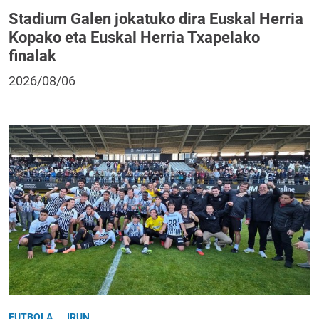
Stadium Galen jokatuko dira Euskal Herria
Kopako eta Euskal Herria Txapelako
finalak
2026/08/06
FUTBOLA
IRUN