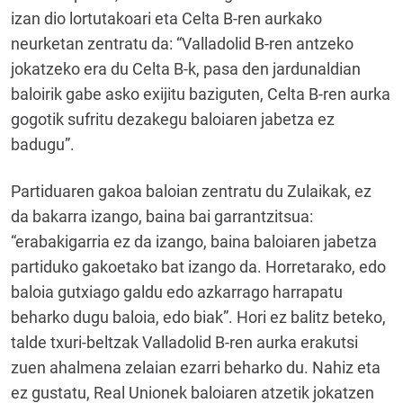
izan dio lortutakoari eta Celta B-ren aurkako
neurketan zentratu da: “Valladolid B-ren antzeko
jokatzeko era du Celta B-k, pasa den jardunaldian
baloirik gabe asko exijitu baziguten, Celta B-ren aurka
gogotik sufritu dezakegu baloiaren jabetza ez
badugu”.
Partiduaren gakoa baloian zentratu du Zulaikak, ez
da bakarra izango, baina bai garrantzitsua:
“erabakigarria ez da izango, baina baloiaren jabetza
partiduko gakoetako bat izango da. Horretarako, edo
baloia gutxiago galdu edo azkarrago harrapatu
beharko dugu baloia, edo biak”. Hori ez balitz beteko,
talde txuri-beltzak Valladolid B-ren aurka erakutsi
zuen ahalmena zelaian ezarri beharko du. Nahiz eta
ez gustatu, Real Unionek baloiaren atzetik jokatzen