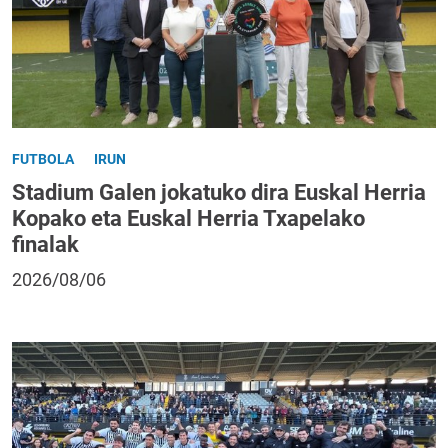
FUTBOLA
IRUN
Stadium Galen jokatuko dira Euskal Herria
Kopako eta Euskal Herria Txapelako
finalak
2026/08/06