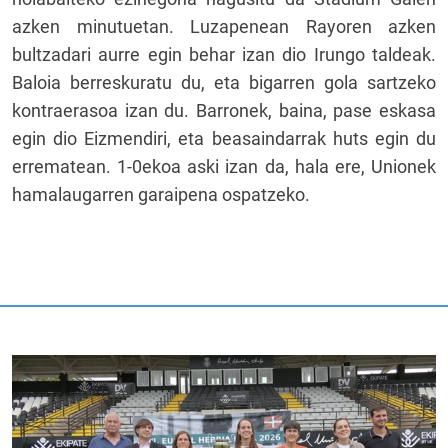
azken minutuetan. Luzapenean Rayoren azken
bultzadari aurre egin behar izan dio Irungo taldeak.
Baloia berreskuratu du, eta bigarren gola sartzeko
kontraerasoa izan du. Barronek, baina, pase eskasa
egin dio Eizmendiri, eta beasaindarrak huts egin du
errematean. 1-0ekoa aski izan da, hala ere, Unionek
hamalaugarren garaipena ospatzeko.