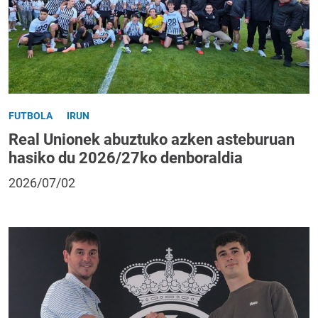
FUTBOLA
IRUN
Real Unionek abuztuko azken asteburuan
hasiko du 2026/27ko denboraldia
2026/07/02