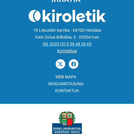
18 Lekueder karrika - 64700 Hendaia
Aixin Zolua ibilbidea, 5 - 20304 Irun
Tel. 0033 (0) 5 59 48 36 65
Kontaktua
WEB MAPA
IRISGARRITASUNA
KONTAKTUA