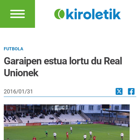
FUTBOLA
Garaipen estua lortu du Real
Unionek
2016/01/31