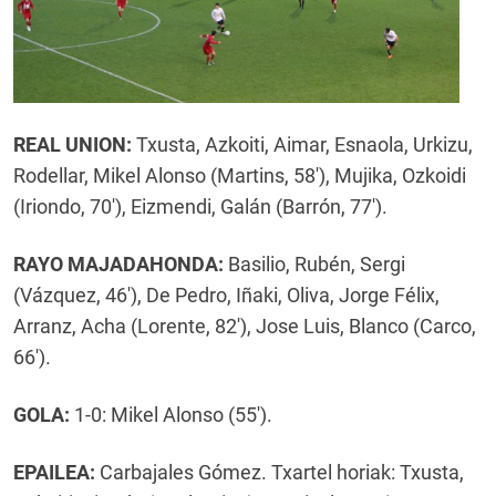
REAL UNION:
Txusta, Azkoiti, Aimar, Esnaola, Urkizu,
Rodellar, Mikel Alonso (Martins, 58'), Mujika, Ozkoidi
(Iriondo, 70'), Eizmendi, Galán (Barrón, 77').
RAYO MAJADAHONDA:
Basilio, Rubén, Sergi
(Vázquez, 46'), De Pedro, Iñaki, Oliva, Jorge Félix,
Arranz, Acha (Lorente, 82'), Jose Luis, Blanco (Carco,
66').
GOLA:
1-0: Mikel Alonso (55').
EPAILEA:
Carbajales Gómez. Txartel horiak: Txusta,