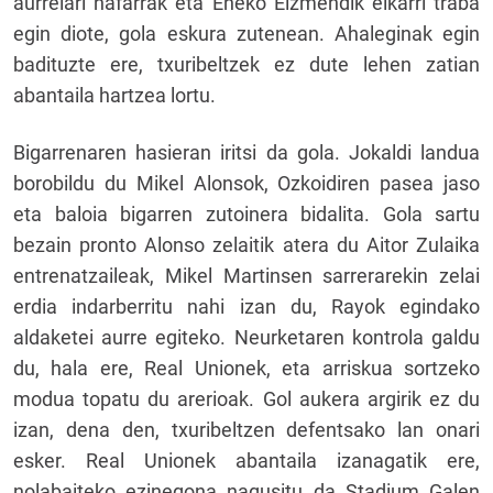
aurrelari nafarrak eta Eneko Eizmendik elkarri traba
egin diote, gola eskura zutenean. Ahaleginak egin
badituzte ere, txuribeltzek ez dute lehen zatian
abantaila hartzea lortu.
Bigarrenaren hasieran iritsi da gola. Jokaldi landua
borobildu du Mikel Alonsok, Ozkoidiren pasea jaso
eta baloia bigarren zutoinera bidalita. Gola sartu
bezain pronto Alonso zelaitik atera du Aitor Zulaika
entrenatzaileak, Mikel Martinsen sarrerarekin zelai
erdia indarberritu nahi izan du, Rayok egindako
aldaketei aurre egiteko. Neurketaren kontrola galdu
du, hala ere, Real Unionek, eta arriskua sortzeko
modua topatu du arerioak. Gol aukera argirik ez du
izan, dena den, txuribeltzen defentsako lan onari
esker. Real Unionek abantaila izanagatik ere,
nolabaiteko ezinegona nagusitu da Stadium Galen