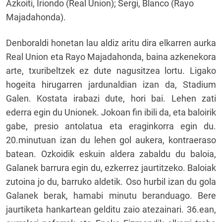
Azkoiti, Iriondo (Real Union); Sergi, Blanco (Rayo
Majadahonda).
Denboraldi honetan lau aldiz aritu dira elkarren aurka
Real Union eta Rayo Majadahonda, baina azkenekora
arte, txuribeltzek ez dute nagusitzea lortu. Ligako
hogeita hirugarren jardunaldian izan da, Stadium
Galen. Kostata irabazi dute, hori bai. Lehen zati
ederra egin du Unionek. Jokoan fin ibili da, eta baloirik
gabe, presio antolatua eta eraginkorra egin du.
20.minutuan izan du lehen gol aukera, kontraeraso
batean. Ozkoidik eskuin aldera zabaldu du baloia,
Galanek barrura egin du, ezkerrez jaurtitzeko. Baloiak
zutoina jo du, barruko aldetik. Oso hurbil izan du gola
Galanek berak, hamabi minutu beranduago. Bere
jaurtiketa hankartean gelditu zaio atezainari. 36.ean,