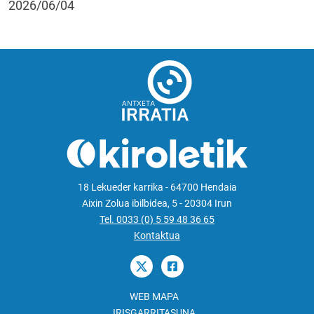
2026/06/04
18 Lekueder karrika - 64700 Hendaia
Aixin Zolua ibilbidea, 5 - 20304 Irun
Tel. 0033 (0) 5 59 48 36 65
Kontaktua
WEB MAPA
IRISGARRITASUNA