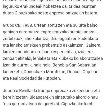
inguruko erakundeak hobetzea da, taldea osatzen
duten Gipuzkoako beste enpresa batzuekin batera.
Grupo CEI 1988. urtean sortu zen eta 30 urte baino
gehiago daramatza enpresentzako prestakuntza-
zerbitzuak, aholkularitza, diru-laguntzen kudeaketa
eta laneko arriskuen prebentzio eskaintzen. Gainera,
kirolen munduan ere badu esperientzia, izan ere
zenbait ekitaldi, lehiaketa eta klubeko kolaboratzailea
izan da aurretik, hala nola, Behobia-San Sebastian
lasterketa, Donostiako Maratoian, Donosti Cup-ean
eta Real Sociedad de Futbolen.
Juantxo Revilla da Irungo enpresako zuzendaria eta
bere hitzetan, Bidasoarekin sinatutako akordio hau
“oso garrantzitsua da guretzat, Gipuzkoako kirol-