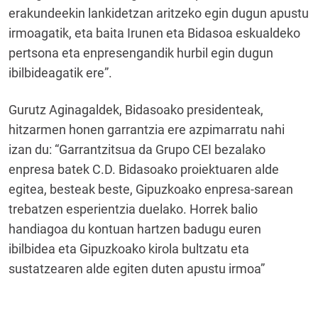
erakundeekin lankidetzan aritzeko egin dugun apustu
irmoagatik, eta baita Irunen eta Bidasoa eskualdeko
pertsona eta enpresengandik hurbil egin dugun
ibilbideagatik ere”.
Gurutz Aginagaldek, Bidasoako presidenteak,
hitzarmen honen garrantzia ere azpimarratu nahi
izan du: “Garrantzitsua da Grupo CEI bezalako
enpresa batek C.D. Bidasoako proiektuaren alde
egitea, besteak beste, Gipuzkoako enpresa-sarean
trebatzen esperientzia duelako. Horrek balio
handiagoa du kontuan hartzen badugu euren
ibilbidea eta Gipuzkoako kirola bultzatu eta
sustatzearen alde egiten duten apustu irmoa”