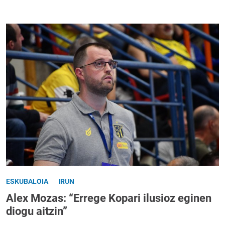
ESKUBALOIA
IRUN
Alex Mozas: “Errege Kopari ilusioz eginen
diogu aitzin”