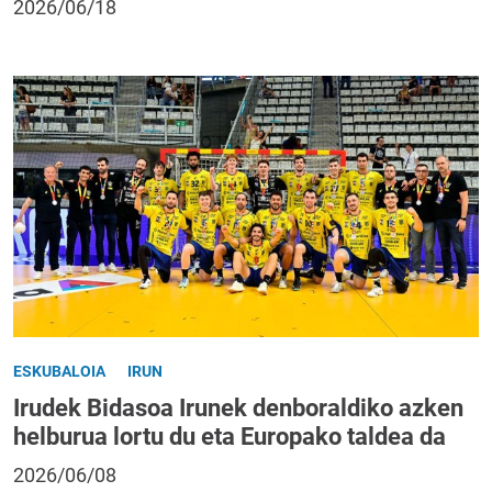
2026/06/18
ESKUBALOIA
IRUN
Irudek Bidasoa Irunek denboraldiko azken
helburua lortu du eta Europako taldea da
2026/06/08