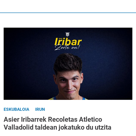
ESKUBALOIA
IRUN
Asier Iribarrek Recoletas Atletico
Valladolid taldean jokatuko du utzita