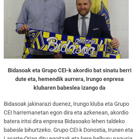
Bidasoak eta Grupo CEI-k akordio bat sinatu berri
dute eta, hemendik aurrera, Irungo enpresa
klubaren babeslea izango da
Bidasoak jakinarazi duenez, Irungo kluba eta Grupo
CEI harremanetan egon dira eta azkenean, akordio
batera iritsi dira enpresa Bidasoako lehen taldeko
babesle bihurtzeko. Grupo CEI-k Donostia, Irunen eta
Lasarte-Orian ditu egoitzak eta bere helburu nagusia