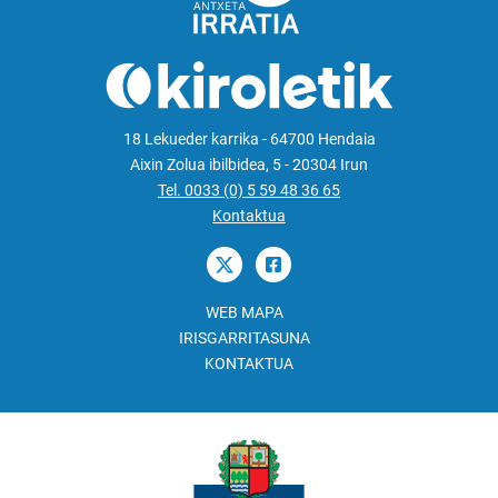
18 Lekueder karrika - 64700 Hendaia
Aixin Zolua ibilbidea, 5 - 20304 Irun
Tel. 0033 (0) 5 59 48 36 65
Kontaktua
WEB MAPA
IRISGARRITASUNA
KONTAKTUA