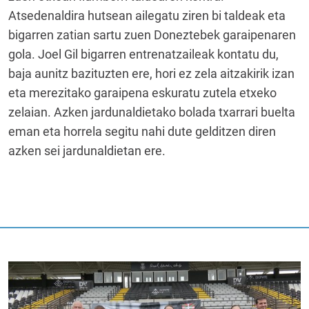
Atsedenaldira hutsean ailegatu ziren bi taldeak eta
bigarren zatian sartu zuen Doneztebek garaipenaren
gola. Joel Gil bigarren entrenatzaileak kontatu du,
baja aunitz bazituzten ere, hori ez zela aitzakirik izan
eta merezitako garaipena eskuratu zutela etxeko
zelaian. Azken jardunaldietako bolada txarrari buelta
eman eta horrela segitu nahi dute gelditzen diren
azken sei jardunaldietan ere.