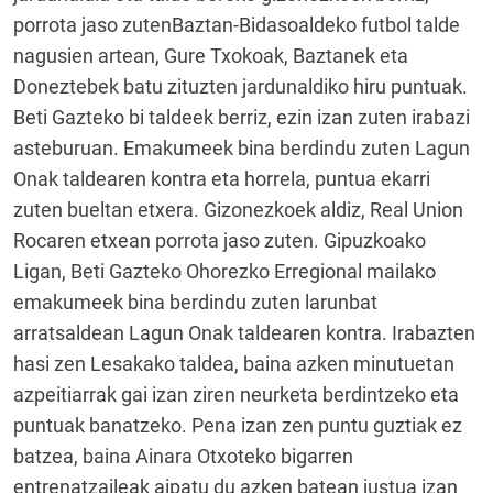
porrota jaso zutenBaztan-Bidasoaldeko futbol talde
nagusien artean, Gure Txokoak, Baztanek eta
Doneztebek batu zituzten jardunaldiko hiru puntuak.
Beti Gazteko bi taldeek berriz, ezin izan zuten irabazi
asteburuan. Emakumeek bina berdindu zuten Lagun
Onak taldearen kontra eta horrela, puntua ekarri
zuten bueltan etxera. Gizonezkoek aldiz, Real Union
Rocaren etxean porrota jaso zuten. Gipuzkoako
Ligan, Beti Gazteko Ohorezko Erregional mailako
emakumeek bina berdindu zuten larunbat
arratsaldean Lagun Onak taldearen kontra. Irabazten
hasi zen Lesakako taldea, baina azken minutuetan
azpeitiarrak gai izan ziren neurketa berdintzeko eta
puntuak banatzeko. Pena izan zen puntu guztiak ez
batzea, baina Ainara Otxoteko bigarren
entrenatzaileak aipatu du azken batean justua izan