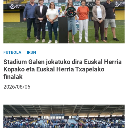
FUTBOLA
IRUN
Stadium Galen jokatuko dira Euskal Herria
Kopako eta Euskal Herria Txapelako
finalak
2026/08/06