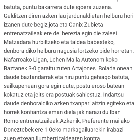
batuta, puntu bakarrera dute igoera zuzena.
Gelditzen diren azken lau jardunaldietan helburu hori
izanen dute begiz jota eta Ganix Zubieta
entrenatzaileak ere dei berezia egin die zaleei
Matzadara hurbiltzeko eta taldea babesteko,
denboraldiko helburu nagusia lortzeko bide horretan.
Nafarroako Ligan, Lehen Maila Autonomikoko
Baztanek 3-0 garaitu zuten Artajones. Bolada onean
daude baztandarrak eta hiru puntu gehiago batuta,
sailkapenean gora egin dute, postu eroso batean
kokatuz eta jeitsiera postuak sahiestuz. Indartsu
daude denboraldiko azken txanpari aitzin egiteko eta
horrek konfiantza eman diela jakinarazi du Iban
Romo entrenatzaileak.Azkenik, Preferente mailako
Doneztebek ere 1-0eko markagailuarekin irabazi
zuen etxean Ilumberri taldearen kontra.