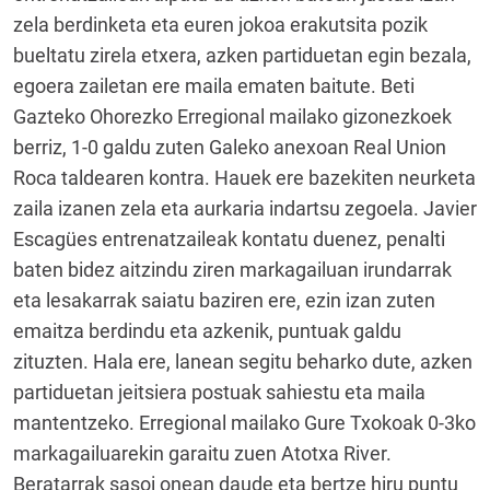
zela berdinketa eta euren jokoa erakutsita pozik
bueltatu zirela etxera, azken partiduetan egin bezala,
egoera zailetan ere maila ematen baitute. Beti
Gazteko Ohorezko Erregional mailako gizonezkoek
berriz, 1-0 galdu zuten Galeko anexoan Real Union
Roca taldearen kontra. Hauek ere bazekiten neurketa
zaila izanen zela eta aurkaria indartsu zegoela. Javier
Escagües entrenatzaileak kontatu duenez, penalti
baten bidez aitzindu ziren markagailuan irundarrak
eta lesakarrak saiatu baziren ere, ezin izan zuten
emaitza berdindu eta azkenik, puntuak galdu
zituzten. Hala ere, lanean segitu beharko dute, azken
partiduetan jeitsiera postuak sahiestu eta maila
mantentzeko. Erregional mailako Gure Txokoak 0-3ko
markagailuarekin garaitu zuen Atotxa River.
Beratarrak sasoi onean daude eta bertze hiru puntu