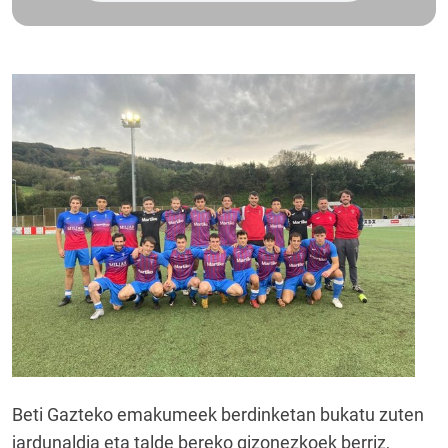
Beti Gazteko emakumeek berdinketan bukatu zuten
jardunaldia eta talde bereko gizonezkoek berriz,