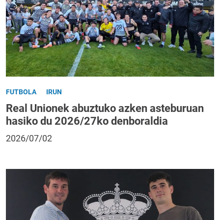
FUTBOLA
IRUN
Real Unionek abuztuko azken asteburuan
hasiko du 2026/27ko denboraldia
2026/07/02