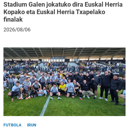
Stadium Galen jokatuko dira Euskal Herria
Kopako eta Euskal Herria Txapelako
finalak
2026/08/06
FUTBOLA
IRUN