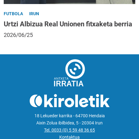
FUTBOLA
IRUN
Urtzi Albizua Real Unionen fitxaketa berria
2026/06/25
18 Lekueder karrika - 64700 Hendaia
Aixin Zolua ibilbidea, 5 - 20304 Irun
Tel. 0033 (0) 5 59 48 36 65
Kontaktua