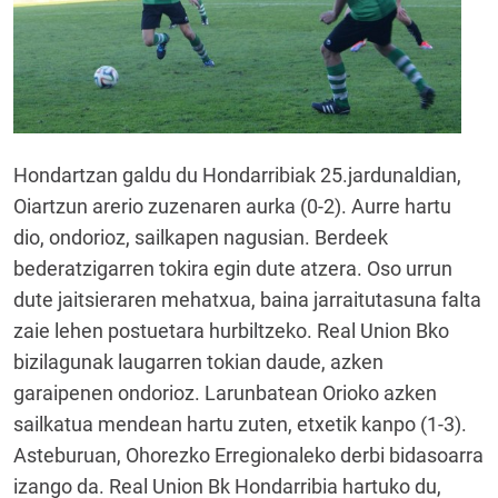
Hondartzan galdu du Hondarribiak 25.jardunaldian,
Oiartzun arerio zuzenaren aurka (0-2). Aurre hartu
dio, ondorioz, sailkapen nagusian. Berdeek
bederatzigarren tokira egin dute atzera. Oso urrun
dute jaitsieraren mehatxua, baina jarraitutasuna falta
zaie lehen postuetara hurbiltzeko. Real Union Bko
bizilagunak laugarren tokian daude, azken
garaipenen ondorioz. Larunbatean Orioko azken
sailkatua mendean hartu zuten, etxetik kanpo (1-3).
Asteburuan, Ohorezko Erregionaleko derbi bidasoarra
izango da. Real Union Bk Hondarribia hartuko du,