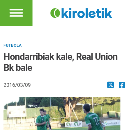
FUTBOLA
Hondarribiak kale, Real Union
Bk bale
2016/03/09