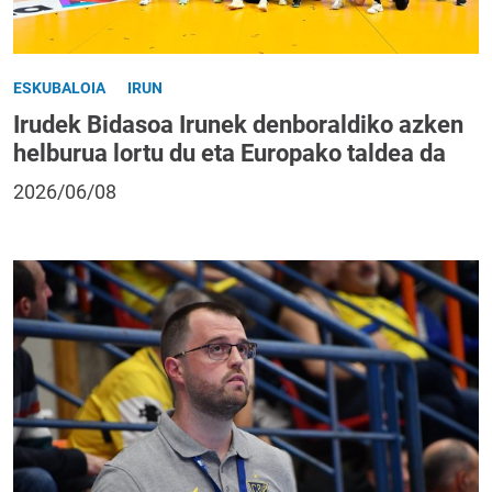
ESKUBALOIA
IRUN
Irudek Bidasoa Irunek denboraldiko azken
helburua lortu du eta Europako taldea da
2026/06/08