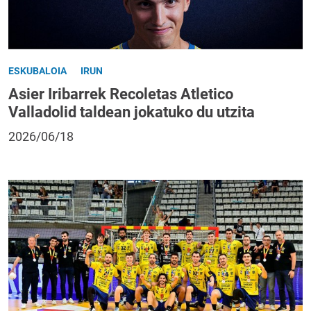
ESKUBALOIA
IRUN
Asier Iribarrek Recoletas Atletico
Valladolid taldean jokatuko du utzita
2026/06/18