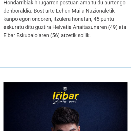
Hondarribiak hirugarren postuan amaitu du aurtengo
denboraldia. Bost urte Lehen Maila Nazionaletik
kanpo egon ondoren, itzulera honetan, 45 puntu
eskuratu ditu guztira Helvetia Anaitasunaren (49) eta
Eibar Eskubaloiaren (56) atzetik soilik.