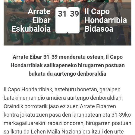
Arrate
Il Capo
31
39
Eibar
Hondarribia
Eskubaloia
Bidasoa
Arrate Eibar 31-39 menderatu ostean, Il Capo
Hondarribiak sailkapeneko hirugarren postuan
bukatu du aurtengo denboraldia
Il Capo Hondarribiak, asteburu honetan, garaipen
batekin eman dio amaiera aurtengo denboraldiari.
Oraindik porrotarik jaso ez zuen Arrate Eibarren
kontra jokatu zuen pasa den larunbatean eta 31-39ko
markagailuarekin irabazi ondoren, hirugarren postuan
sailkatu da Lehen Maila Nazionalera itzuli den urte