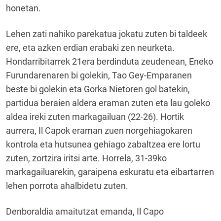
honetan.
Lehen zati nahiko parekatua jokatu zuten bi taldeek
ere, eta azken erdian erabaki zen neurketa.
Hondarribitarrek 21era berdinduta zeudenean, Eneko
Furundarenaren bi golekin, Tao Gey-Emparanen
beste bi golekin eta Gorka Nietoren gol batekin,
partidua beraien aldera eraman zuten eta lau goleko
aldea ireki zuten markagailuan (22-26). Hortik
aurrera, Il Capok eraman zuen norgehiagokaren
kontrola eta hutsunea gehiago zabaltzea ere lortu
zuten, zortzira iritsi arte. Horrela, 31-39ko
markagailuarekin, garaipena eskuratu eta eibartarren
lehen porrota ahalbidetu zuten.
Denboraldia amaitutzat emanda, Il Capo