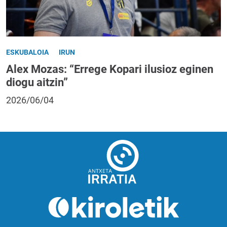
ESKUBALOIA
IRUN
Alex Mozas: “Errege Kopari ilusioz eginen
diogu aitzin”
2026/06/04