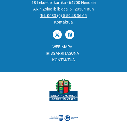
18 Lekueder karrika - 64700 Hendaia
Aixin Zolua ibilbidea, 5 - 20304 Irun
Tel. 0033 (0) 5 59 48 36 65
Kontaktua
WEB MAPA
IRISGARRITASUNA
KONTAKTUA