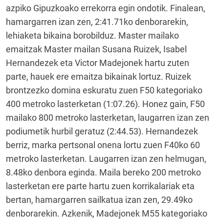
azpiko Gipuzkoako errekorra egin ondotik. Finalean,
hamargarren izan zen, 2:41.71ko denborarekin,
lehiaketa bikaina borobilduz. Master mailako
emaitzak Master mailan Susana Ruizek, Isabel
Hernandezek eta Victor Madejonek hartu zuten
parte, hauek ere emaitza bikainak lortuz. Ruizek
brontzezko domina eskuratu zuen F50 kategoriako
400 metroko lasterketan (1:07.26). Honez gain, F50
mailako 800 metroko lasterketan, laugarren izan zen
podiumetik hurbil geratuz (2:44.53). Hernandezek
berriz, marka pertsonal onena lortu zuen F40ko 60
metroko lasterketan. Laugarren izan zen helmugan,
8.48ko denbora eginda. Maila bereko 200 metroko
lasterketan ere parte hartu zuen korrikalariak eta
bertan, hamargarren sailkatua izan zen, 29.49ko
denborarekin. Azkenik, Madejonek M55 kategoriako