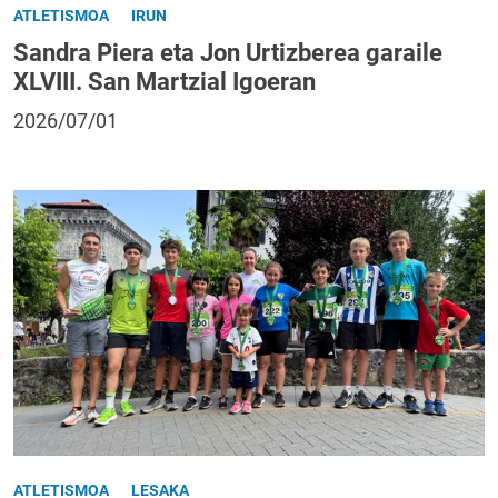
ATLETISMOA
IRUN
Sandra Piera eta Jon Urtizberea garaile
XLVIII. San Martzial Igoeran
2026/07/01
ATLETISMOA
LESAKA