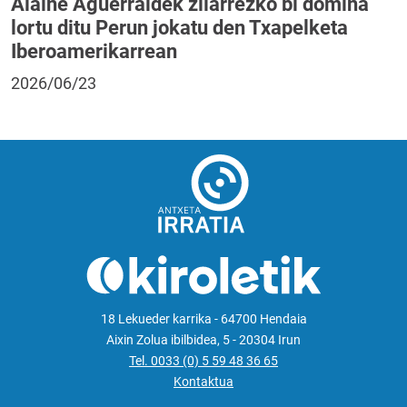
Alaine Aguerraldek zilarrezko bi domina
lortu ditu Perun jokatu den Txapelketa
Iberoamerikarrean
2026/06/23
18 Lekueder karrika - 64700 Hendaia
Aixin Zolua ibilbidea, 5 - 20304 Irun
Tel. 0033 (0) 5 59 48 36 65
Kontaktua