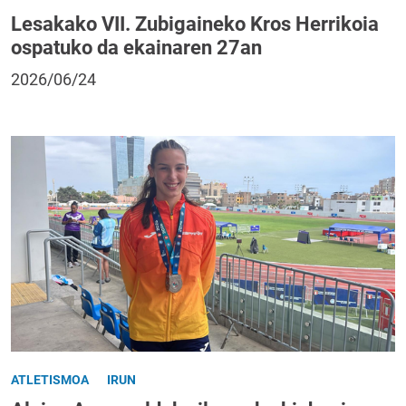
Lesakako VII. Zubigaineko Kros Herrikoia
ospatuko da ekainaren 27an
2026/06/24
ATLETISMOA
IRUN