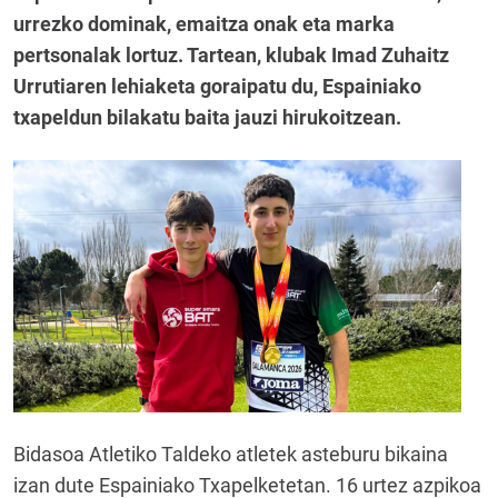
urrezko dominak, emaitza onak eta marka
pertsonalak lortuz. Tartean, klubak Imad Zuhaitz
Urrutiaren lehiaketa goraipatu du, Espainiako
txapeldun bilakatu baita jauzi hirukoitzean.
Bidasoa Atletiko Taldeko atletek asteburu bikaina
izan dute Espainiako Txapelketetan. 16 urtez azpikoa