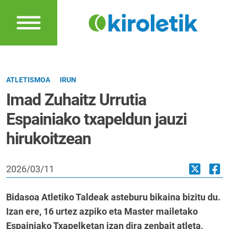
ATLETISMOA
IRUN
Imad Zuhaitz Urrutia
Espainiako txapeldun jauzi
hirukoitzean
2026/03/11
Bidasoa Atletiko Taldeak asteburu bikaina bizitu du.
Izan ere, 16 urtez azpiko eta Master mailetako
Espainiako Txapelketan izan dira zenbait atleta,