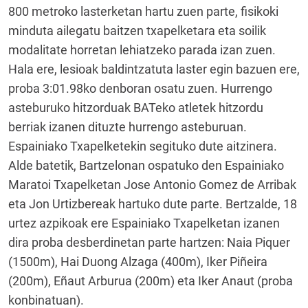
800 metroko lasterketan hartu zuen parte, fisikoki
minduta ailegatu baitzen txapelketara eta soilik
modalitate horretan lehiatzeko parada izan zuen.
Hala ere, lesioak baldintzatuta laster egin bazuen ere,
proba 3:01.98ko denboran osatu zuen. Hurrengo
asteburuko hitzorduak BATeko atletek hitzordu
berriak izanen dituzte hurrengo asteburuan.
Espainiako Txapelketekin segituko dute aitzinera.
Alde batetik, Bartzelonan ospatuko den Espainiako
Maratoi Txapelketan Jose Antonio Gomez de Arribak
eta Jon Urtizbereak hartuko dute parte. Bertzalde, 18
urtez azpikoak ere Espainiako Txapelketan izanen
dira proba desberdinetan parte hartzen: Naia Piquer
(1500m), Hai Duong Alzaga (400m), Iker Piñeira
(200m), Eñaut Arburua (200m) eta Iker Anaut (proba
konbinatuan).