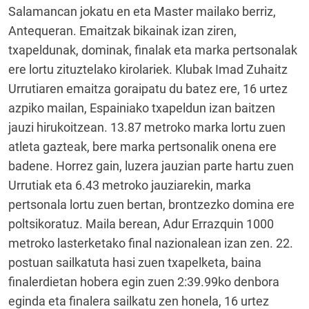
Salamancan jokatu en eta Master mailako berriz,
Antequeran. Emaitzak bikainak izan ziren,
txapeldunak, dominak, finalak eta marka pertsonalak
ere lortu zituztelako kirolariek. Klubak Imad Zuhaitz
Urrutiaren emaitza goraipatu du batez ere, 16 urtez
azpiko mailan, Espainiako txapeldun izan baitzen
jauzi hirukoitzean. 13.87 metroko marka lortu zuen
atleta gazteak, bere marka pertsonalik onena ere
badene. Horrez gain, luzera jauzian parte hartu zuen
Urrutiak eta 6.43 metroko jauziarekin, marka
pertsonala lortu zuen bertan, brontzezko domina ere
poltsikoratuz. Maila berean, Adur Errazquin 1000
metroko lasterketako final nazionalean izan zen. 22.
postuan sailkatuta hasi zuen txapelketa, baina
finalerdietan hobera egin zuen 2:39.99ko denbora
eginda eta finalera sailkatu zen honela, 16 urtez