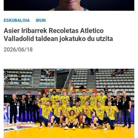
ESKUBALOIA
IRUN
Asier Iribarrek Recoletas Atletico
Valladolid taldean jokatuko du utzita
2026/06/18