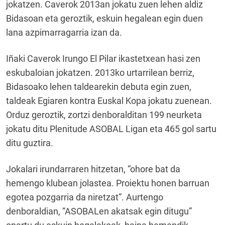
jokatzen. Caverok 2013an jokatu zuen lehen aldiz
Bidasoan eta geroztik, eskuin hegalean egin duen
lana azpimarragarria izan da.
Iñaki Caverok Irungo El Pilar ikastetxean hasi zen
eskubaloian jokatzen. 2013ko urtarrilean berriz,
Bidasoako lehen taldearekin debuta egin zuen,
taldeak Egiaren kontra Euskal Kopa jokatu zuenean.
Orduz geroztik, zortzi denboralditan 199 neurketa
jokatu ditu Plenitude ASOBAL Ligan eta 465 gol sartu
ditu guztira.
Jokalari irundarraren hitzetan, “ohore bat da
hemengo klubean jolastea. Proiektu honen barruan
egotea pozgarria da niretzat”. Aurtengo
denboraldian, “ASOBALen akatsak egin ditugu”