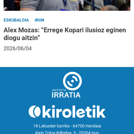
ESKUBALOIA
IRUN
Alex Mozas: “Errege Kopari ilusioz eginen
diogu aitzin”
2026/06/04
18 Lekueder karrika - 64700 Hendaia
Aixin Zolua ibilbidea, 5 - 20304 Irun