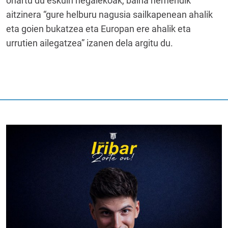
onartu du eskuin hegalekoak, baina hemendik
aitzinera “gure helburu nagusia sailkapenean ahalik
eta goien bukatzea eta Europan ere ahalik eta
urrutien ailegatzea” izanen dela argitu du.