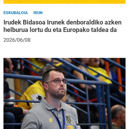
ESKUBALOIA
IRUN
Irudek Bidasoa Irunek denboraldiko azken
helburua lortu du eta Europako taldea da
2026/06/08