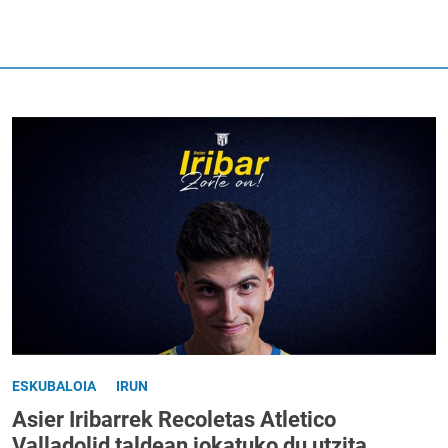
ESKUBALOIA
IRUN
Asier Iribarrek Recoletas Atletico
Valladolid taldean jokatuko du utzita