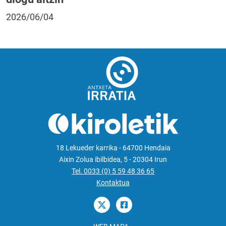
2026/06/04
18 Lekueder karrika - 64700 Hendaia
Aixin Zolua ibilbidea, 5 - 20304 Irun
Tel. 0033 (0) 5 59 48 36 65
Kontaktua