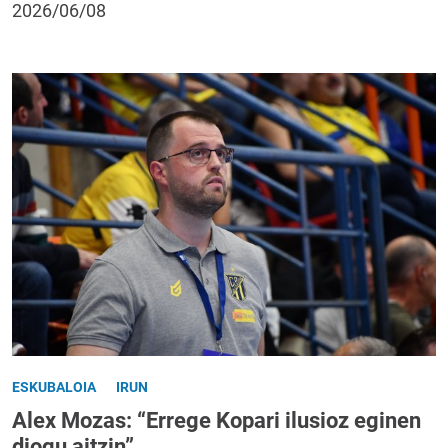
2026/06/08
ESKUBALOIA
IRUN
Alex Mozas: “Errege Kopari ilusioz eginen
diogu aitzin”