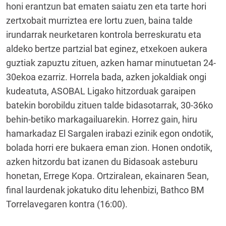
honi erantzun bat ematen saiatu zen eta tarte hori
zertxobait murriztea ere lortu zuen, baina talde
irundarrak neurketaren kontrola berreskuratu eta
aldeko bertze partzial bat eginez, etxekoen aukera
guztiak zapuztu zituen, azken hamar minutuetan 24-
30ekoa ezarriz. Horrela bada, azken jokaldiak ongi
kudeatuta, ASOBAL Ligako hitzorduak garaipen
batekin borobildu zituen talde bidasotarrak, 30-36ko
behin-betiko markagailuarekin. Horrez gain, hiru
hamarkadaz El Sargalen irabazi ezinik egon ondotik,
bolada horri ere bukaera eman zion. Honen ondotik,
azken hitzordu bat izanen du Bidasoak asteburu
honetan, Errege Kopa. Ortziralean, ekainaren 5ean,
final laurdenak jokatuko ditu lehenbizi, Bathco BM
Torrelavegaren kontra (16:00).