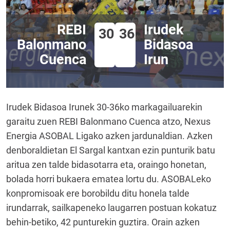
REBI
Irudek
30
36
Balonmano
Bidasoa
Cuenca
Irun
Irudek Bidasoa Irunek 30-36ko markagailuarekin
garaitu zuen REBI Balonmano Cuenca atzo, Nexus
Energia ASOBAL Ligako azken jardunaldian. Azken
denboraldietan El Sargal kantxan ezin punturik batu
aritua zen talde bidasotarra eta, oraingo honetan,
bolada horri bukaera ematea lortu du. ASOBALeko
konpromisoak ere borobildu ditu honela talde
irundarrak, sailkapeneko laugarren postuan kokatuz
behin-betiko, 42 punturekin guztira. Orain azken