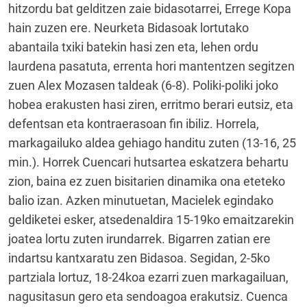
hitzordu bat gelditzen zaie bidasotarrei, Errege Kopa
hain zuzen ere. Neurketa Bidasoak lortutako
abantaila txiki batekin hasi zen eta, lehen ordu
laurdena pasatuta, errenta hori mantentzen segitzen
zuen Alex Mozasen taldeak (6-8). Poliki-poliki joko
hobea erakusten hasi ziren, erritmo berari eutsiz, eta
defentsan eta kontraerasoan fin ibiliz. Horrela,
markagailuko aldea gehiago handitu zuten (13-16, 25
min.). Horrek Cuencari hutsartea eskatzera behartu
zion, baina ez zuen bisitarien dinamika ona eteteko
balio izan. Azken minutuetan, Macielek egindako
geldiketei esker, atsedenaldira 15-19ko emaitzarekin
joatea lortu zuten irundarrek. Bigarren zatian ere
indartsu kantxaratu zen Bidasoa. Segidan, 2-5ko
partziala lortuz, 18-24koa ezarri zuen markagailuan,
nagusitasun gero eta sendoagoa erakutsiz. Cuenca