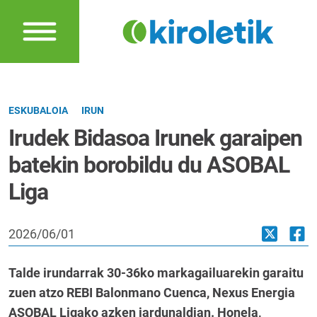
ESKUBALOIA
IRUN
Irudek Bidasoa Irunek garaipen
batekin borobildu du ASOBAL
Liga
2026/06/01
Talde irundarrak 30-36ko markagailuarekin garaitu
zuen atzo REBI Balonmano Cuenca, Nexus Energia
ASOBAL Ligako azken jardunaldian. Honela,