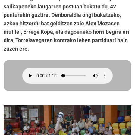
sailkapeneko laugarren postuan bukatu du, 42
punturekin guztira. Denboraldia ongi bukatzeko,
azken hitzordu bat gelditzen zaie Alex Mozasen
mutilei, Errege Kopa, eta dagoeneko horri begira ari
dira, Torrelavegaren kontrako lehen partiduari hain
zuzen ere.