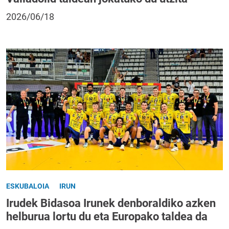
2026/06/18
ESKUBALOIA
IRUN
Irudek Bidasoa Irunek denboraldiko azken
helburua lortu du eta Europako taldea da