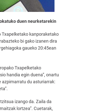
jokatuko duen neurketarekin
ko Txapelketako kanporaketako
rabazteko bi gako izanen dira
orgehiagoka gaueko 20:45ean
Europako Txapelketako
tsio handia egin duena”, onartu
 azpimarratu du asturiarrak:
ta”.
zitsua izango da. Zaila da
maitzak lortzea”. Cuetarak,