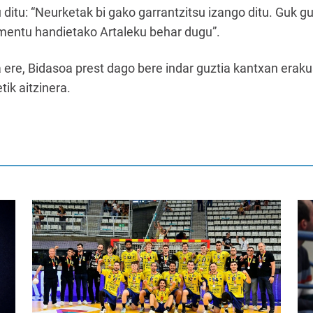
 ditu: “Neurketak bi gako garrantzitsu izango ditu. Guk 
entu handietako Artaleku behar dugu”.
ere, Bidasoa prest dago bere indar guztia kantxan eraku
etik aitzinera.