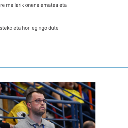
gure mailarik onena ematea eta
steko eta hori egingo dute