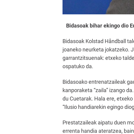
Bidasoak bihar ekingo dio 
Bidasoak Kolstad Håndball ta
joaneko neurketa jokatzeko. J
garrantzitsuenak: etxeko tal
ospatuko da.
Bidasoako entrenatzaileak ga
kanporaketa “zaila” izango da. 
du Cuetarak. Hala ere, etxeko
“Ilusio handiarekin egingo dio
Prestatzaileak aipatu duen mo
errenta handia ateratzea, bai