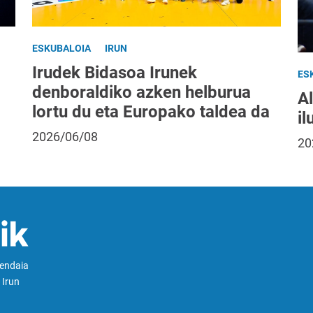
ESKUBALOIA
IRUN
Irudek Bidasoa Irunek
ES
denboraldiko azken helburua
A
lortu du eta Europako taldea da
il
2026/06/08
20
Hendaia
 Irun