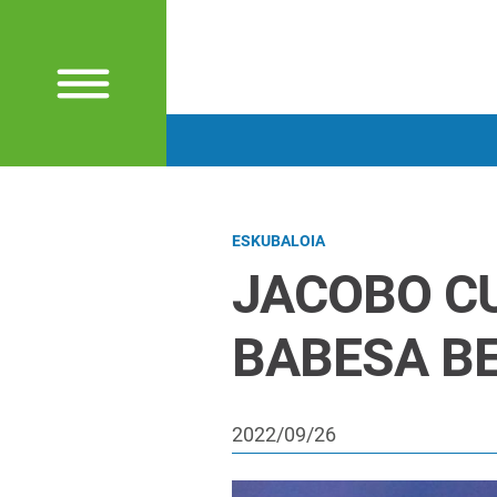
ESKUBALOIA
JACOBO C
BABESA B
2022/09/26