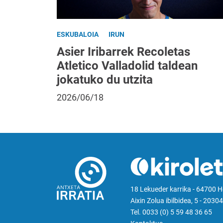
ESKUBALOIA
IRUN
Asier Iribarrek Recoletas
Atletico Valladolid taldean
jokatuko du utzita
2026/06/18
18 Lekueder karrika - 64700 
Aixin Zolua ibilbidea, 5 - 20304
Tel. 0033 (0) 5 59 48 36 65