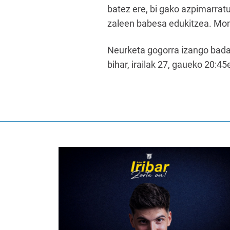
batez ere, bi gako azpimarratu
zaleen babesa edukitzea. Mom
Neurketa gogorra izango bada 
bihar, irailak 27, gaueko 20:45