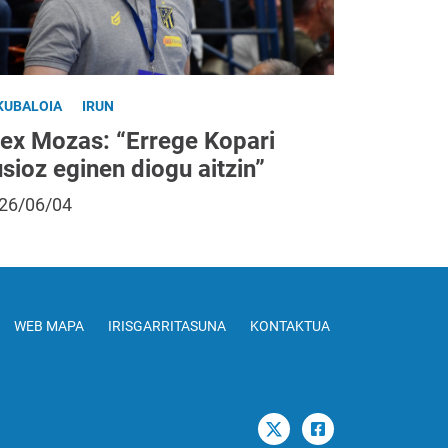
KUBALOIA
IRUN
lex Mozas: “Errege Kopari
usioz eginen diogu aitzin”
26/06/04
WEB MAPA
IRISGARRITASUNA
KONTAKTUA