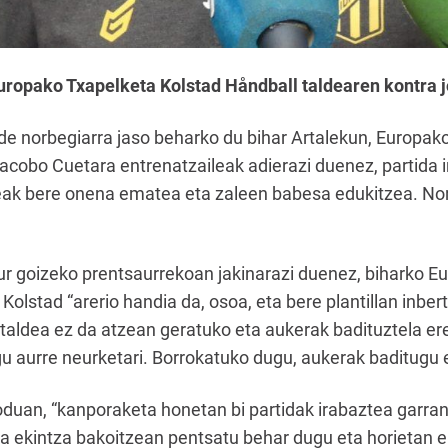
Europako Txapelketa Kolstad Håndball taldearen kontra 
lde norbegiarra jaso beharko du bihar Artalekun, Europa
acobo Cuetara entrenatzaileak adierazi duenez, partida i
deak bere onena ematea eta zaleen babesa edukitzea. N
ur goizeko prentsaurrekoan jakinarazi duenez, biharko 
Kolstad “arerio handia da, osoa, eta bere plantillan inber
 taldea ez da atzean geratuko eta aukerak badituztela ere
gu aurre neurketari. Borrokatuko dugu, aukerak baditugu e
duan, “kanporaketa honetan bi partidak irabaztea garrant
na ekintza bakoitzean pentsatu behar dugu eta horietan e