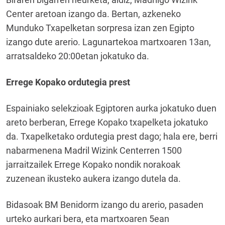
Center aretoan izango da. Bertan, azkeneko
Munduko Txapelketan sorpresa izan zen Egipto
izango dute arerio. Lagunartekoa martxoaren 13an,
arratsaldeko 20:00etan jokatuko da.
Errege Kopako ordutegia prest
Espainiako selekzioak Egiptoren aurka jokatuko duen
areto berberan, Errege Kopako txapelketa jokatuko
da. Txapelketako ordutegia prest dago; hala ere, berri
nabarmenena Madril Wizink Centerren 1500
jarraitzailek Errege Kopako nondik norakoak
zuzenean ikusteko aukera izango dutela da.
Bidasoak BM Benidorm izango du arerio, pasaden
urteko aurkari bera, eta martxoaren 5ean