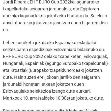
Jordi Riberak EHF EURO Cup 2022ko lagunarteko
txapelketako seigarren jardunaldia, eta Egiptoren
aurkako lagunartekoa jokatzeko hautatu du. Selekzio
absolutuarekin jokatzeko jasotzen duen bigarren deia
da.
Lehen neurketa jokatzeko Espainiako eskubaloi
selkezioaren espedizioak Esloveniara bidaiatuko du.
EHF EURO Cup 2022 delako txapelketan, Eslovaquiak,
Hungariak, Espainiak (egungo Europako txapeldunak)
eta Kroaziak (Europako txapeldunordeak) jokatzen
dute. Hain zuzen ere, jokoan jarriko den seigarren
jardunaldi honetan, etxean jokatzen duen
Eslovaquiako selekezioa izango dute aurkari.
Martxoak 10, arratsaldeko 18:00etan jokatuko dute.
Biraren bigarren neurketa, aldiz, Madrilgo Wizink