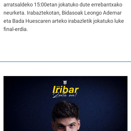
arratsaldeko 15:00etan jokatuko dute errebantxako
neurketa. Irabaztekotan, Bidasoak Leongo Ademar
eta Bada Huescaren arteko irabazletik jokatuko luke
final-erdia.