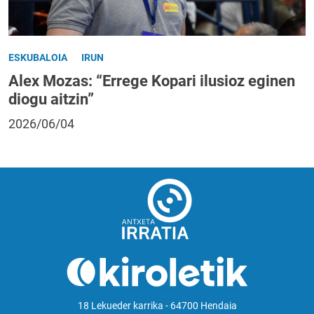
ESKUBALOIA
IRUN
Alex Mozas: “Errege Kopari ilusioz eginen
diogu aitzin”
2026/06/04
18 Lekueder karrika - 64700 Hendaia