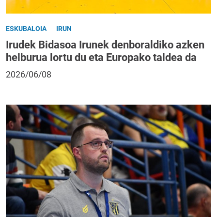
ESKUBALOIA
IRUN
Irudek Bidasoa Irunek denboraldiko azken
helburua lortu du eta Europako taldea da
2026/06/08