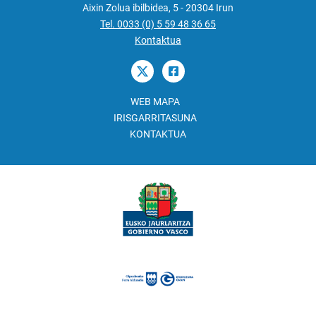
Aixin Zolua ibilbidea, 5 - 20304 Irun
Tel. 0033 (0) 5 59 48 36 65
Kontaktua
WEB MAPA
IRISGARRITASUNA
KONTAKTUA