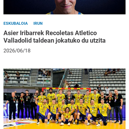
ESKUBALOIA
IRUN
Asier Iribarrek Recoletas Atletico
Valladolid taldean jokatuko du utzita
2026/06/18