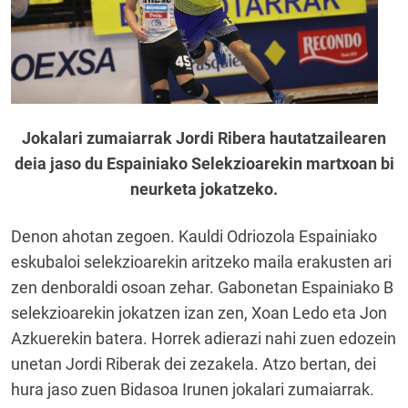
Jokalari zumaiarrak Jordi Ribera hautatzailearen
deia jaso du Espainiako Selekzioarekin martxoan bi
neurketa jokatzeko.
Denon ahotan zegoen. Kauldi Odriozola Espainiako
eskubaloi selekzioarekin aritzeko maila erakusten ari
zen denboraldi osoan zehar. Gabonetan Espainiako B
selekzioarekin jokatzen izan zen, Xoan Ledo eta Jon
Azkuerekin batera. Horrek adierazi nahi zuen edozein
unetan Jordi Riberak dei zezakela. Atzo bertan, dei
hura jaso zuen Bidasoa Irunen jokalari zumaiarrak.