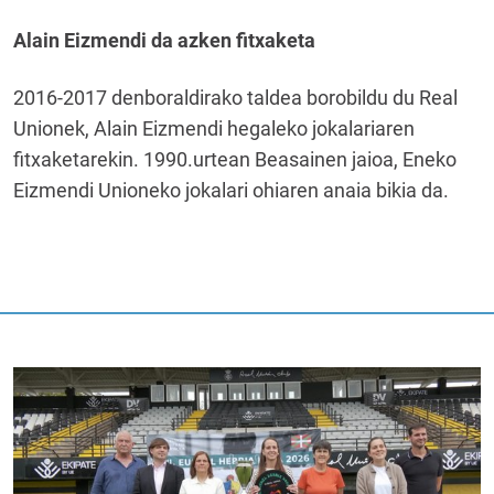
Alain Eizmendi da azken fitxaketa
2016-2017 denboraldirako taldea borobildu du Real
Unionek, Alain Eizmendi hegaleko jokalariaren
fitxaketarekin. 1990.urtean Beasainen jaioa, Eneko
Eizmendi Unioneko jokalari ohiaren anaia bikia da.