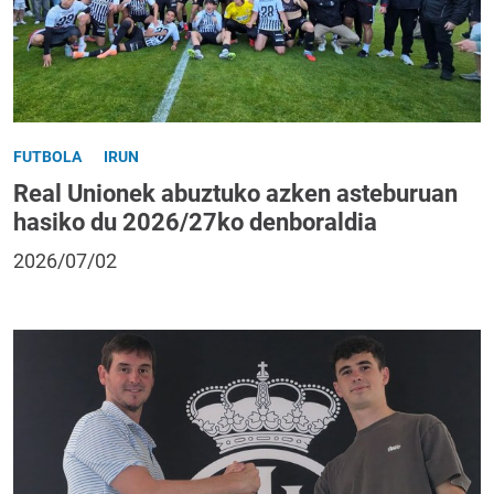
FUTBOLA
IRUN
Real Unionek abuztuko azken asteburuan
hasiko du 2026/27ko denboraldia
2026/07/02