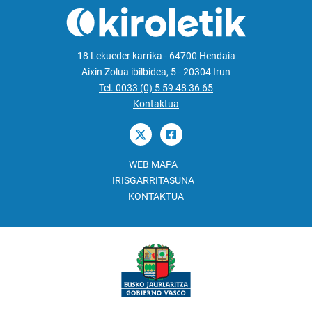
18 Lekueder karrika - 64700 Hendaia
Aixin Zolua ibilbidea, 5 - 20304 Irun
Tel. 0033 (0) 5 59 48 36 65
Kontaktua
WEB MAPA
IRISGARRITASUNA
KONTAKTUA