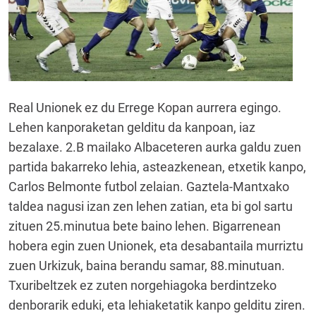
Real Unionek ez du Errege Kopan aurrera egingo.
Lehen kanporaketan gelditu da kanpoan, iaz
bezalaxe. 2.B mailako Albaceteren aurka galdu zuen
partida bakarreko lehia, asteazkenean, etxetik kanpo,
Carlos Belmonte futbol zelaian. Gaztela-Mantxako
taldea nagusi izan zen lehen zatian, eta bi gol sartu
zituen 25.minutua bete baino lehen. Bigarrenean
hobera egin zuen Unionek, eta desabantaila murriztu
zuen Urkizuk, baina berandu samar, 88.minutuan.
Txuribeltzek ez zuten norgehiagoka berdintzeko
denborarik eduki, eta lehiaketatik kanpo gelditu ziren.