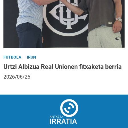
FUTBOLA
IRUN
Urtzi Albizua Real Unionen fitxaketa berria
2026/06/25