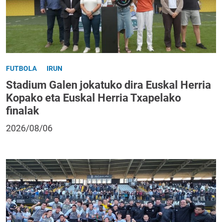
FUTBOLA
IRUN
Stadium Galen jokatuko dira Euskal Herria
Kopako eta Euskal Herria Txapelako
finalak
2026/08/06