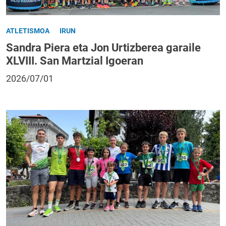
ATLETISMOA
IRUN
Sandra Piera eta Jon Urtizberea garaile
XLVIII. San Martzial Igoeran
2026/07/01