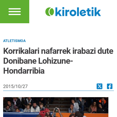
ATLETISMOA
Korrikalari nafarrek irabazi dute
Donibane Lohizune-
Hondarribia
2015/10/27