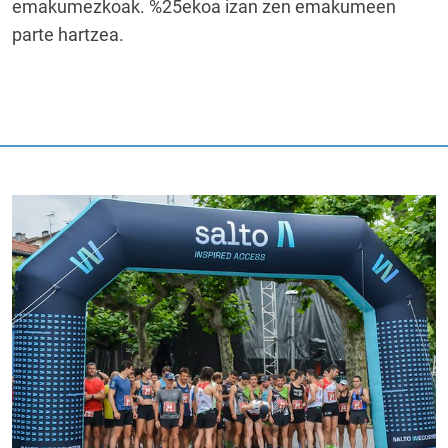
emakumezkoak. %25ekoa izan zen emakumeen
parte hartzea.