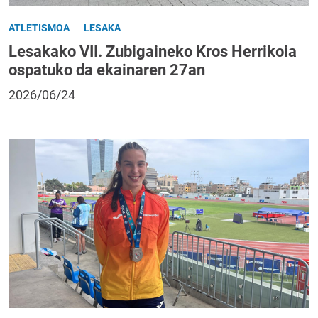
ATLETISMOA
LESAKA
Lesakako VII. Zubigaineko Kros Herrikoia
ospatuko da ekainaren 27an
2026/06/24