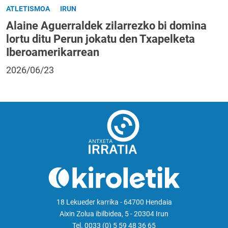
ATLETISMOA
IRUN
Alaine Aguerraldek zilarrezko bi domina
lortu ditu Perun jokatu den Txapelketa
Iberoamerikarrean
2026/06/23
18 Lekueder karrika - 64700 Hendaia
Aixin Zolua ibilbidea, 5 - 20304 Irun
Tel. 0033 (0) 5 59 48 36 65