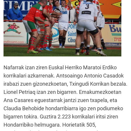
Nafarrak izan ziren Euskal Herriko Maratoi Erdiko
korrikalari azkarrenak. Antsoaingo Antonio Casadok
irabazi zuen gizonezkoetan, Txingudi Korrikan bezala.
Lionel Petriaq izan zen bigarren. Emakumezkoetan
Ana Casares eguestarrak jantzi zuen txapela, eta
Claudia Behobide hondarribiarra igo zen podiumeko
bigarren tokira. Guztira 2.223 korrikalari iritsi ziren
Hondarribiko helmugara. Horietatik 505,