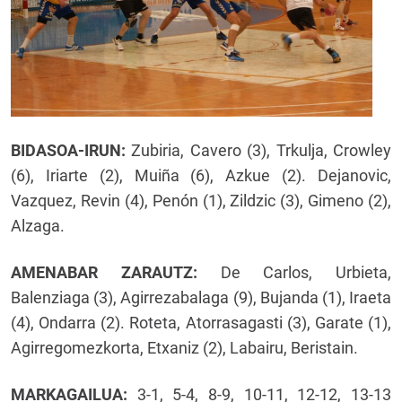
BIDASOA-IRUN:
Zubiria, Cavero (3), Trkulja, Crowley
(6), Iriarte (2), Muiña (6), Azkue (2). Dejanovic,
Vazquez, Revin (4), Penón (1), Zildzic (3), Gimeno (2),
Alzaga.
AMENABAR ZARAUTZ:
De Carlos, Urbieta,
Balenziaga (3), Agirrezabalaga (9), Bujanda (1), Iraeta
(4), Ondarra (2). Roteta, Atorrasagasti (3), Garate (1),
Agirregomezkorta, Etxaniz (2), Labairu, Beristain.
MARKAGAILUA:
3-1, 5-4, 8-9, 10-11, 12-12, 13-13