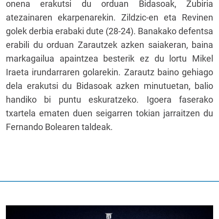
onena erakutsi du orduan Bidasoak, Zubiria
atezainaren ekarpenarekin. Zildzic-en eta Revinen
golek derbia erabaki dute (28-24). Banakako defentsa
erabili du orduan Zarautzek azken saiakeran, baina
markagailua apaintzea besterik ez du lortu Mikel
Iraeta irundarraren golarekin. Zarautz baino gehiago
dela erakutsi du Bidasoak azken minutuetan, balio
handiko bi puntu eskuratzeko. Igoera faserako
txartela ematen duen seigarren tokian jarraitzen du
Fernando Bolearen taldeak.