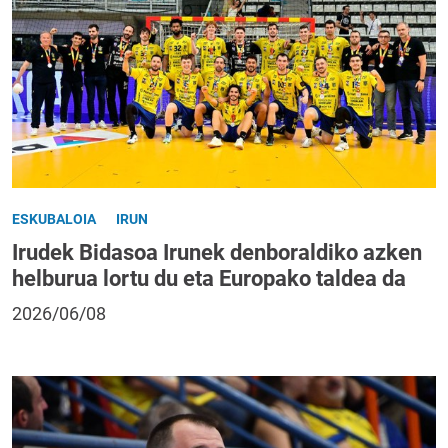
ESKUBALOIA
IRUN
Irudek Bidasoa Irunek denboraldiko azken
helburua lortu du eta Europako taldea da
2026/06/08