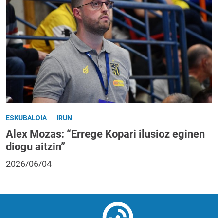
ESKUBALOIA
IRUN
Alex Mozas: “Errege Kopari ilusioz eginen
diogu aitzin”
2026/06/04