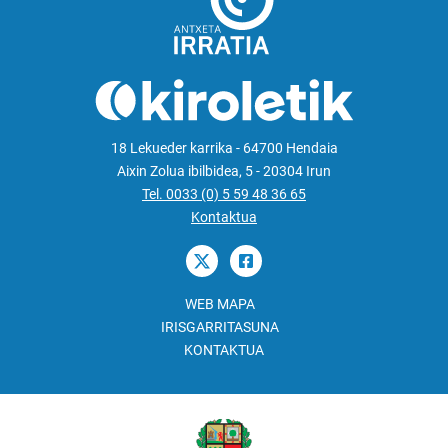
18 Lekueder karrika - 64700 Hendaia
Aixin Zolua ibilbidea, 5 - 20304 Irun
Tel. 0033 (0) 5 59 48 36 65
Kontaktua
WEB MAPA
IRISGARRITASUNA
KONTAKTUA