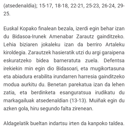
(atsedenaldia); 15-17, 18-18, 22-21, 25-23, 26-24, 29-
25.
Euskal Kopako finalean bezala, izerdi egin behar izan
du Bidasoa-Irunek Amenabar Zarautz gainditzeko.
Lehia biziaren jokaleku izan da berriro Artaleku
kiroldegia. Zarautzek hasieratik utzi du argi garaipena
eskuratzeko bidea barneratuta zuela. Defentsa
irekiekin min egin dio Bidasoari, eta mugikortasuna
eta abiadura erabilita irundarren harresia gainditzeko
modua aurkitu du. Benetan parekatua izan da lehen
zatia, eta berdinketa esanguratsua irudikatu du
markagailuak atsedenaldian (13-13). Muiñak egin du
azken gola, hiru segundo falta zirenean.
Aldagelatik bueltan indartsu irten da kanpoko taldea.