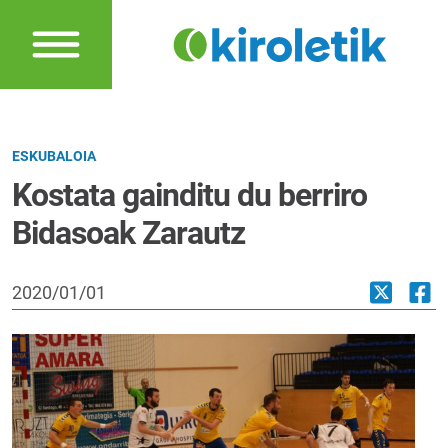
ESKUBALOIA
Kostata gainditu du berriro
Bidasoak Zarautz
2020/01/01