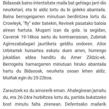
Bidasoak baino intentsitate maila bat gehiago jarri dio
neurketari, eta bi aldiz lortu du bi goleko abantaila.
Baina berrogeigarren minutuan berdintzea lortu du
Crowleyk, “fly” eder batekin, Revinek pasatako baloia
airean hartuta. Mugarri izan da gola. Ia segidan,
Caverok 19-18koa sartu du kontraerasoan, Zubiriak
Agirrezabalagari jaurtiketa gelditu ondoren. Aitor
Urbitartek hutsartea eskatu duen arren, hurrengo
jokaldian aldea handitu du Amer Zildzic-ek.
Berrogeita hamargarren minutuan hiruko abantaila
hartu du Bidasoak, neurketa osoan lehen aldiz.
Muiñak egin du 25-22koa.
Zarautzek ez du amorerik eman. Ahaleginean jarraitu
du, eta 26-24ra hurbiltzea lortu du, partida bukatzeko
bost minutu falta zirenean. Defentsako mailarik