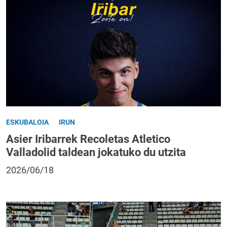
ESKUBALOIA
IRUN
Asier Iribarrek Recoletas Atletico
Valladolid taldean jokatuko du utzita
2026/06/18