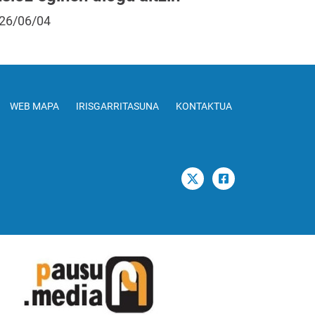
26/06/04
WEB MAPA
IRISGARRITASUNA
KONTAKTUA