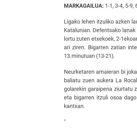
MARKAGAILUA:
1-1, 3-4, 5-9,
Ligako lehen itzuliko azken la
Katalunian. Defentsako lanak e
lortu zuten etxekoek, 2-1ekoar
ari ziren. Bigarren zatian i
13.minutuan (13-21).
Neurketaren amaieran bi jokal
baliatu zuen aukera La Rocak
golarekin garaipena ziurtatu 
eta bigarren itzuli osoa dago
kantxan.
"