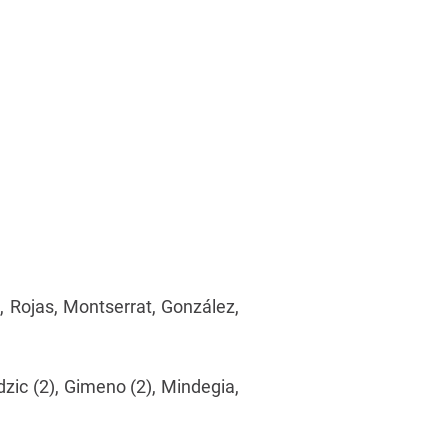
a, Rojas, Montserrat, González,
ldzic (2), Gimeno (2), Mindegia,