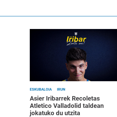
ESKUBALOIA
IRUN
Asier Iribarrek Recoletas
Atletico Valladolid taldean
jokatuko du utzita