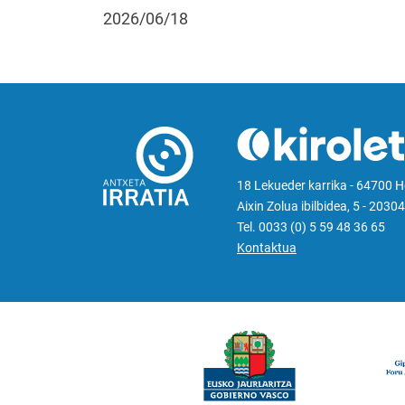
2026/06/18
18 Lekueder karrika - 64700 
Aixin Zolua ibilbidea, 5 - 20304
Tel. 0033 (0) 5 59 48 36 65
Kontaktua