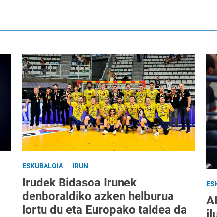
ESKUBALOIA
IRUN
Irudek Bidasoa Irunek
ES
denboraldiko azken helburua
A
lortu du eta Europako taldea da
il