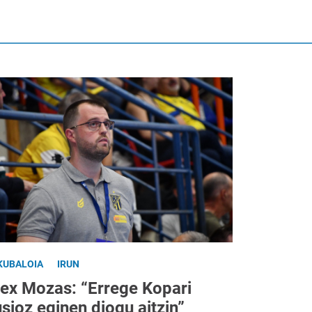
KUBALOIA
IRUN
lex Mozas: “Errege Kopari
usioz eginen diogu aitzin”