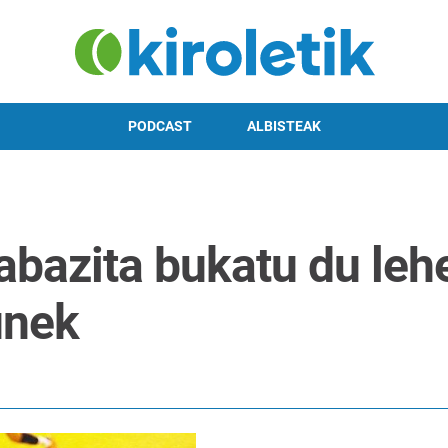
PODCAST
ALBISTEAK
abazita bukatu du lehe
unek