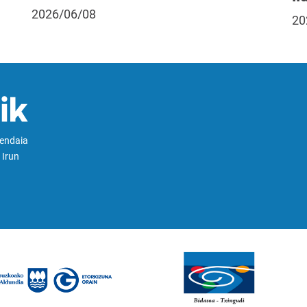
2026/06/08
20
Hendaia
 Irun