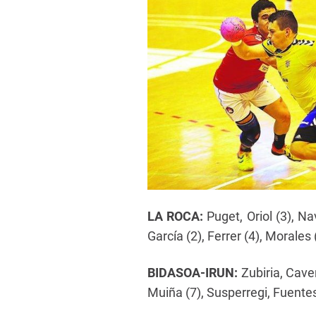
LA ROCA:
Puget, Oriol (3), N
García (2), Ferrer (4), Morales 
BIDASOA-IRUN:
Zubiria, Caver
Muiña (7), Susperregi, Fuentes 