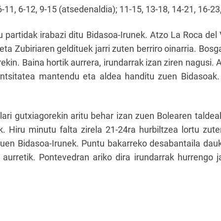
 6-11, 6-12, 9-15 (atsedenaldia); 11-15, 13-18, 14-21, 16-23
u partidak irabazi ditu Bidasoa-Irunek. Atzo La Roca del
ta Zubiriaren geldituek jarri zuten berriro oinarria. Bo
ekin. Baina hortik aurrera, irundarrak izan ziren nagusi.
ntentsitatea mantendu eta aldea handitu zuen Bidasoak
ari gutxiagorekin aritu behar izan zuen Bolearen talde
. Hiru minutu falta zirela 21-24ra hurbiltzea lortu zu
zuen Bidasoa-Irunek. Puntu bakarreko desabantaila dauk
 aurretik. Pontevedran ariko dira irundarrak hurrengo j