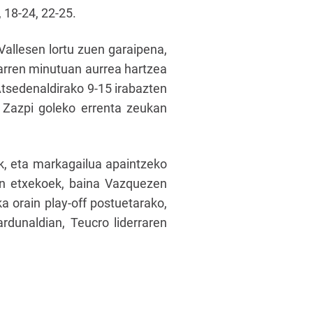
, 18-24, 22-25.
 Vallesen lortu zuen garaipena,
sgarren minutuan aurrea hartzea
 Atsedenaldirako 9-15 irabazten
. Zazpi goleko errenta zeukan
ak, eta markagailua apaintzeko
ten etxekoek, baina Vazquezen
a orain play-off postuetarako,
ardunaldian, Teucro liderraren