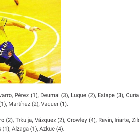
avarro, Pérez (1), Deumal (3), Luque (2), Estape (3), Curi
(1), Martínez (2), Vaquer (1).
o (2), Trkulja, Vázquez (2), Crowley (4), Revin, Iriarte, Zi
(1), Alzaga (1), Azkue (4).