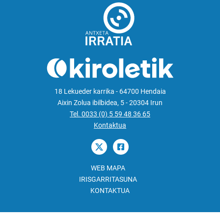
18 Lekueder karrika - 64700 Hendaia
Aixin Zolua ibilbidea, 5 - 20304 Irun
Tel. 0033 (0) 5 59 48 36 65
Kontaktua
WEB MAPA
IRISGARRITASUNA
KONTAKTUA