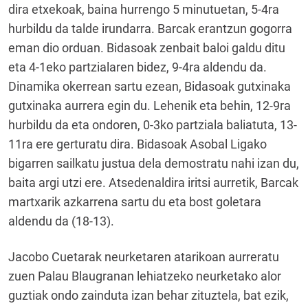
dira etxekoak, baina hurrengo 5 minutuetan, 5-4ra
hurbildu da talde irundarra. Barcak erantzun gogorra
eman dio orduan. Bidasoak zenbait baloi galdu ditu
eta 4-1eko partzialaren bidez, 9-4ra aldendu da.
Dinamika okerrean sartu ezean, Bidasoak gutxinaka
gutxinaka aurrera egin du. Lehenik eta behin, 12-9ra
hurbildu da eta ondoren, 0-3ko partziala baliatuta, 13-
11ra ere gerturatu dira. Bidasoak Asobal Ligako
bigarren sailkatu justua dela demostratu nahi izan du,
baita argi utzi ere. Atsedenaldira iritsi aurretik, Barcak
martxarik azkarrena sartu du eta bost goletara
aldendu da (18-13).
Jacobo Cuetarak neurketaren atarikoan aurreratu
zuen Palau Blaugranan lehiatzeko neurketako alor
guztiak ondo zainduta izan behar zituztela, bat ezik,