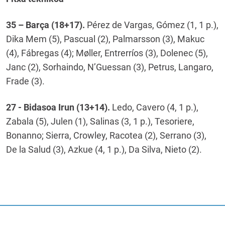
35 – Barça (18+17).
Pérez de Vargas, Gómez (1, 1 p.),
Dika Mem (5), Pascual (2), Palmarsson (3), Makuc
(4), Fábregas (4); Møller, Entrerríos (3), Dolenec (5),
Janc (2), Sorhaindo, N’Guessan (3), Petrus, Langaro,
Frade (3).
27 - Bidasoa Irun (13+14).
Ledo, Cavero (4, 1 p.),
Zabala (5), Julen (1), Salinas (3, 1 p.), Tesoriere,
Bonanno; Sierra, Crowley, Racotea (2), Serrano (3),
De la Salud (3), Azkue (4, 1 p.), Da Silva, Nieto (2).