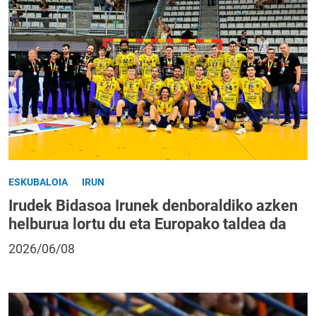
ESKUBALOIA
IRUN
Irudek Bidasoa Irunek denboraldiko azken
helburua lortu du eta Europako taldea da
2026/06/08