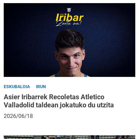
ESKUBALOIA
IRUN
Asier Iribarrek Recoletas Atletico
Valladolid taldean jokatuko du utzita
2026/06/18