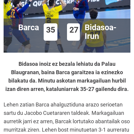
Barca
Bidasoa-
35
27
Irun
Bidasoa inoiz ez bezala lehiatu da Palau
Blaugranan, baina Barca garaitzea ia ezinezko
bilakatu da. Minutu askotan markagailuan hurbil
izan diren arren, kataluniarrak 35-27 gailendu dira.
Lehen zatian Barca ahalguztiduna arazo serioetan
sartu du Jacobo Cuetararen taldeak. Markagailuan
aurretik jarri ez arren, Barcak lortutako abantailak oso
murritzak ziren. Lehen bost minutuetan 3-1 aurreratu