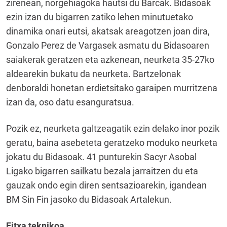
zirenean, norgehiagoka hautsi du Barcak. Bidasoak
ezin izan du bigarren zatiko lehen minutuetako
dinamika onari eutsi, akatsak areagotzen joan dira,
Gonzalo Perez de Vargasek asmatu du Bidasoaren
saiakerak geratzen eta azkenean, neurketa 35-27ko
aldearekin bukatu da neurketa. Bartzelonak
denboraldi honetan erdietsitako garaipen murritzena
izan da, oso datu esanguratsua.
Pozik ez, neurketa galtzeagatik ezin delako inor pozik
geratu, baina asebeteta geratzeko moduko neurketa
jokatu du Bidasoak. 41 punturekin Sacyr Asobal
Ligako bigarren sailkatu bezala jarraitzen du eta
gauzak ondo egin diren sentsazioarekin, igandean
BM Sin Fin jasoko du Bidasoak Artalekun.
Fitxa teknikoa