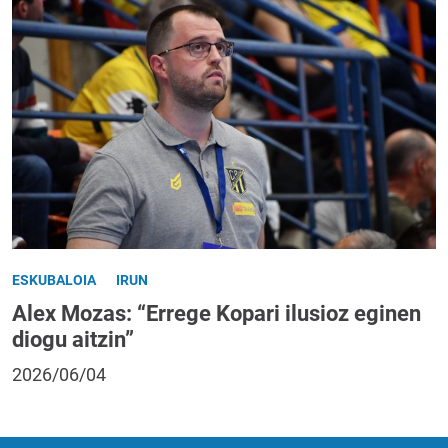
ESKUBALOIA
IRUN
Alex Mozas: “Errege Kopari ilusioz eginen
diogu aitzin”
2026/06/04