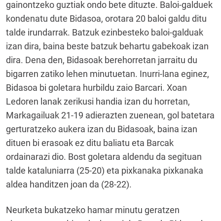
gainontzeko guztiak ondo bete dituzte. Baloi-galduek
kondenatu dute Bidasoa, orotara 20 baloi galdu ditu
talde irundarrak. Batzuk ezinbesteko baloi-galduak
izan dira, baina beste batzuk behartu gabekoak izan
dira. Dena den, Bidasoak berehorretan jarraitu du
bigarren zatiko lehen minutuetan. Inurri-lana eginez,
Bidasoa bi goletara hurbildu zaio Barcari. Xoan
Ledoren lanak zerikusi handia izan du horretan,
Markagailuak 21-19 adierazten zuenean, gol batetara
gerturatzeko aukera izan du Bidasoak, baina izan
dituen bi erasoak ez ditu baliatu eta Barcak
ordainarazi dio. Bost goletara aldendu da segituan
talde kataluniarra (25-20) eta pixkanaka pixkanaka
aldea handitzen joan da (28-22).
Neurketa bukatzeko hamar minutu geratzen