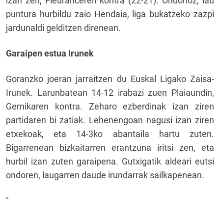
izan zen, Fleuranceren kontra (22-21). Ondorioz, lau
puntura hurbildu zaio Hendaia, liga bukatzeko zazpi
jardunaldi gelditzen direnean.
Garaipen estua Irunek
Goranzko joeran jarraitzen du Euskal Ligako Zaisa-
Irunek. Larunbatean 14-12 irabazi zuen Plaiaundin,
Gernikaren kontra. Zeharo ezberdinak izan ziren
partidaren bi zatiak. Lehenengoan nagusi izan ziren
etxekoak, eta 14-3ko abantaila hartu zuten.
Bigarrenean bizkaitarren erantzuna iritsi zen, eta
hurbil izan zuten garaipena. Gutxigatik aldeari eutsi
ondoren, laugarren daude irundarrak sailkapenean.
"