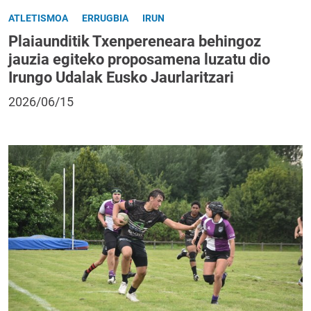
ATLETISMOA
ERRUGBIA
IRUN
Plaiaunditik Txenpereneara behingoz
jauzia egiteko proposamena luzatu dio
Irungo Udalak Eusko Jaurlaritzari
2026/06/15