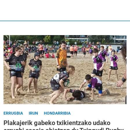
ERRUGBIA
IRUN
HONDARRIBIA
Plakajerik gabeko txikientzako udako