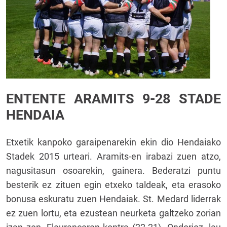
ENTENTE ARAMITS 9-28 STADE
HENDAIA
Etxetik kanpoko garaipenarekin ekin dio Hendaiako
Stadek 2015 urteari. Aramits-en irabazi zuen atzo,
nagusitasun osoarekin, gainera. Bederatzi puntu
besterik ez zituen egin etxeko taldeak, eta erasoko
bonusa eskuratu zuen Hendaiak. St. Medard liderrak
ez zuen lortu, eta ezustean neurketa galtzeko zorian