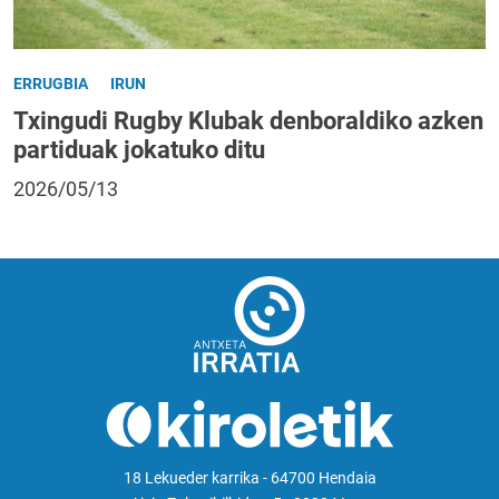
ERRUGBIA
IRUN
Txingudi Rugby Klubak denboraldiko azken
partiduak jokatuko ditu
2026/05/13
18 Lekueder karrika - 64700 Hendaia