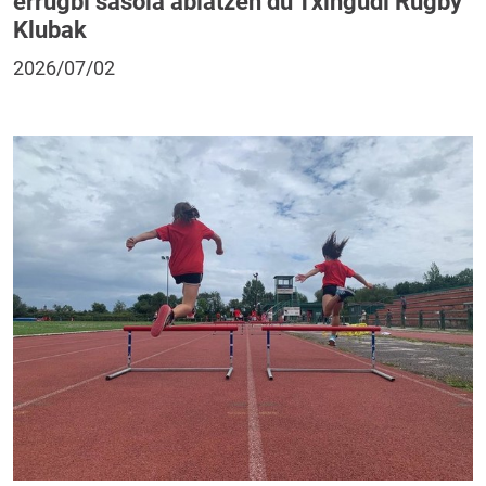
errugbi sasoia abiatzen du Txingudi Rugby
Klubak
2026/07/02