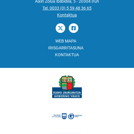
Aixin Zolua ibilbidea, 5 - 20304 Irun
Tel. 0033 (0) 5 59 48 36 65
Kontaktua
WEB MAPA
IRISGARRITASUNA
KONTAKTUA