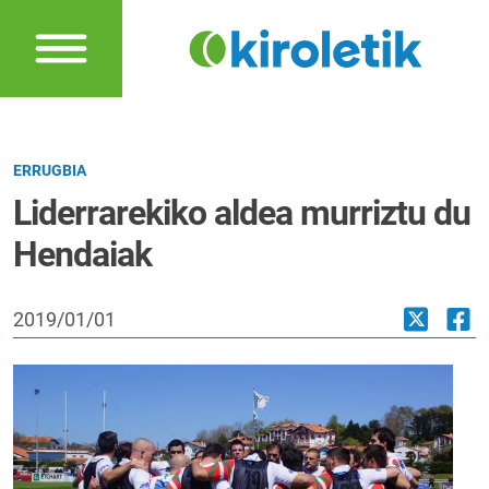
ERRUGBIA
Liderrarekiko aldea murriztu du
Hendaiak
2019/01/01