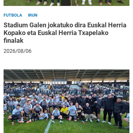
FUTBOLA
IRUN
Stadium Galen jokatuko dira Euskal Herria
Kopako eta Euskal Herria Txapelako
finalak
2026/08/06