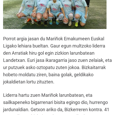
Porrot argia jasan du Mariñok Emakumeen Euskal
Ligako lehiara bueltan. Gaur egun multzoko liderra
den Arratiak hiru gol egin zizkion larunbatean
Landetxan. Euri jasa ikaragarria jaso zuen zelaiak, eta
ur putzuek asko oztopatu zuten jokoa. Bizkaitarrak
hobeto moldatu ziren, baina golak, geldikako
jokaldietan lortu zituzten.
Liderra hartu zuen Mariñok larunbatean, eta
sailkapeneko bigarrenari bisita egingo dio, hurrengo
jardunaldian. Getxon ariko da, Bizkerreren kontra. 41