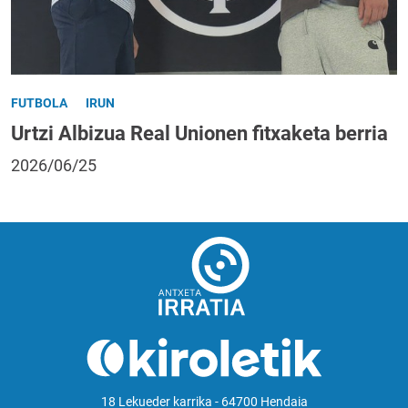
FUTBOLA
IRUN
Urtzi Albizua Real Unionen fitxaketa berria
2026/06/25
18 Lekueder karrika - 64700 Hendaia