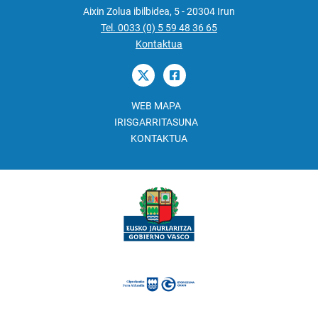
Aixin Zolua ibilbidea, 5 - 20304 Irun
Tel. 0033 (0) 5 59 48 36 65
Kontaktua
WEB MAPA
IRISGARRITASUNA
KONTAKTUA