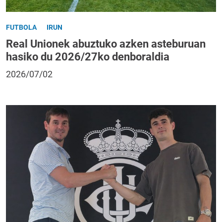
FUTBOLA
IRUN
Real Unionek abuztuko azken asteburuan
hasiko du 2026/27ko denboraldia
2026/07/02