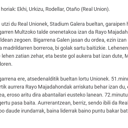
horiak: Ekhi, Urkizu, Rodellar, Otaño (Real Union).
utzi du Real Unionek, Stadium Galera bueltan, garaipen h
Bigarren Multzoko talde onenetakoa izan da Rayo Majadah
ldean zegoen. Bigarrena Galen jasan du ordea, ezin izan 
a madrildarren borreroa, bi golak sartu baitizkie. Lehen
e lehen zatian zehar, eta beste gol aukera bat izan dute, 
doren.
bigarrena ere, atsedenalditik bueltan lortu Unionek. 51.mi
tik aurrera Rayo Majadahondak arriskatu behar izan du, e
a, eroso aritu dira abantailari eusteko lanean. 72.minutu
gertu pasa baita. Aurrerantzean, berriz, sendo ibili da Re
po daude irundarrak, baina liderrak baino puntu bakar bat