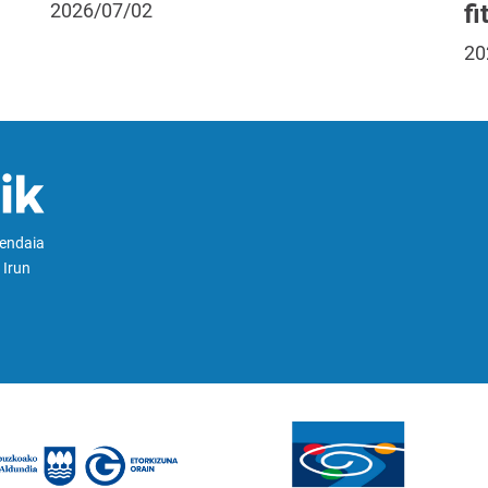
fi
2026/07/02
20
Hendaia
 Irun