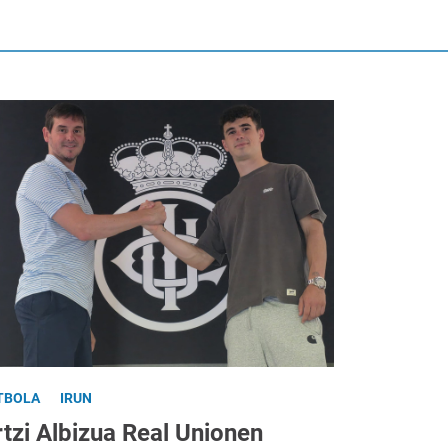
TBOLA
IRUN
tzi Albizua Real Unionen