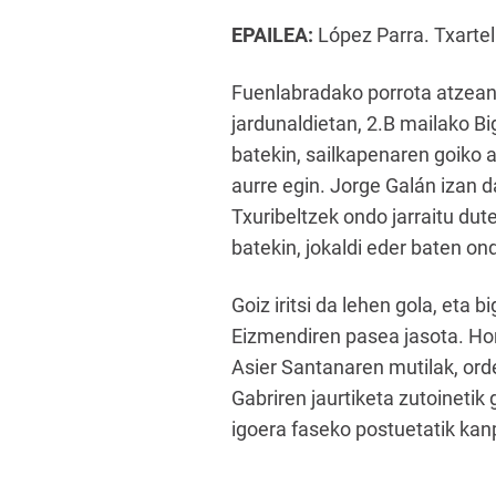
EPAILEA:
López Parra. Txartel 
Fuenlabradako porrota atzean 
jardunaldietan, 2.B mailako 
batekin, sailkapenaren goiko a
aurre egin. Jorge Galán izan d
Txuribeltzek ondo jarraitu dut
batekin, jokaldi eder baten on
Goiz iritsi da lehen gola, eta 
Eizmendiren pasea jasota. Hor
Asier Santanaren mutilak, orde
Gabriren jaurtiketa zutoinetik 
igoera faseko postuetatik kan