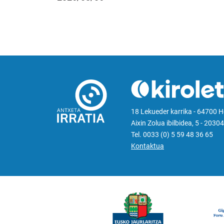
18 Lekueder karrika - 64700 
Aixin Zolua ibilbidea, 5 - 20304
Tel. 0033 (0) 5 59 48 36 65
Kontaktua