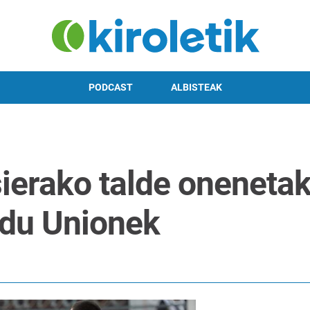
PODCAST
ALBISTEAK
ierako talde onenetak
du Unionek