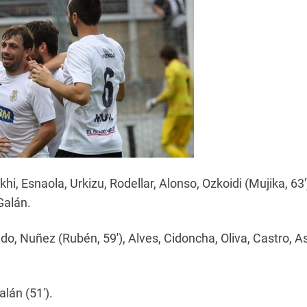
Ekhi, Esnaola, Urkizu, Rodellar, Alonso, Ozkoidi (Mujika, 
Galán.
do, Nuñez (Rubén, 59'), Alves, Cidoncha, Oliva, Castro, A
alán (51').