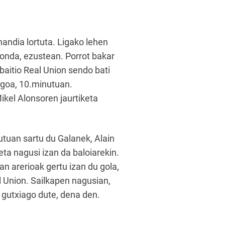
andia lortuta. Ligako lehen
onda, ezustean. Porrot bakar
baitio Real Union sendo bati
engoa, 10.minutuan.
Mikel Alonsoren jaurtiketa
nutuan sartu du Galanek, Alain
ta nagusi izan da baloiarekin.
an arerioak gertu izan du gola,
al Union. Sailkapen nagusian,
 gutxiago dute, dena den.