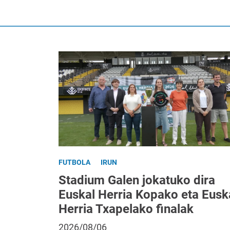
FUTBOLA
IRUN
Stadium Galen jokatuko dira
Euskal Herria Kopako eta Eusk
Herria Txapelako finalak
2026/08/06