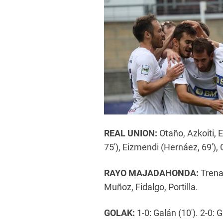
REAL UNION:
Otaño, Azkoiti, 
75'), Eizmendi (Hernáez, 69'), 
RAYO MAJADAHONDA:
Trena
Muñoz, Fidalgo, Portilla.
GOLAK:
1-0: Galán (10'). 2-0: G