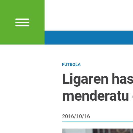
FUTBOLA
Ligaren has
menderatu 
2016/10/16