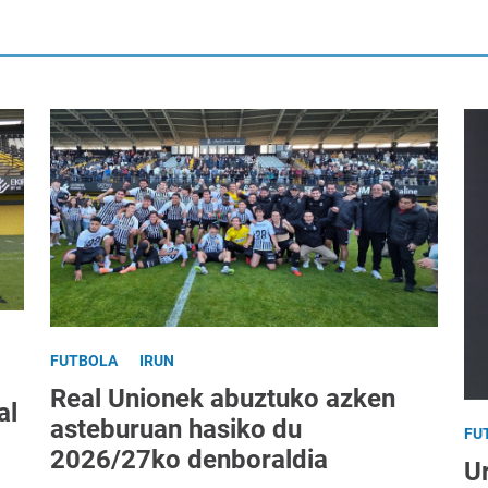
FUTBOLA
IRUN
Real Unionek abuztuko azken
al
asteburuan hasiko du
FU
2026/27ko denboraldia
Ur