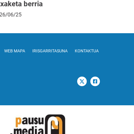
txaketa berria
26/06/25
WEB MAPA
IRISGARRITASUNA
KONTAKTUA