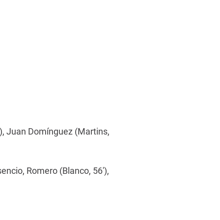
63'), Juan Domínguez (Martins,
sencio, Romero (Blanco, 56'),