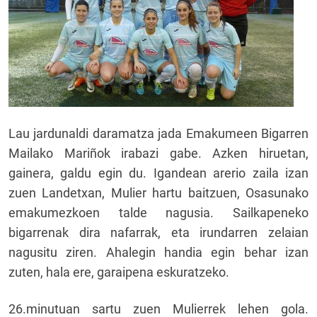
Lau jardunaldi daramatza jada Emakumeen Bigarren
Mailako Mariñok irabazi gabe. Azken hiruetan,
gainera, galdu egin du. Igandean arerio zaila izan
zuen Landetxan, Mulier hartu baitzuen, Osasunako
emakumezkoen talde nagusia. Sailkapeneko
bigarrenak dira nafarrak, eta irundarren zelaian
nagusitu ziren. Ahalegin handia egin behar izan
zuten, hala ere, garaipena eskuratzeko.
26.minutuan sartu zuen Mulierrek lehen gola.