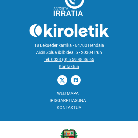
18 Lekueder karrika - 64700 Hendaia
Aixin Zolua ibilbidea, 5 - 20304 Irun
Tel. 0033 (0) 5 59 48 36 65
Kontaktua
WEB MAPA
IRISGARRITASUNA
KONTAKTUA