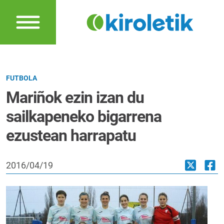
FUTBOLA
Mariñok ezin izan du
sailkapeneko bigarrena
ezustean harrapatu
2016/04/19