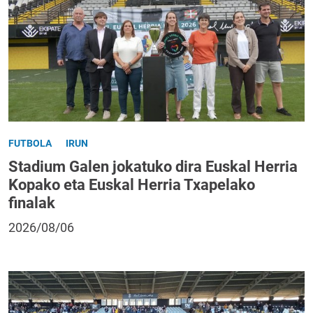
FUTBOLA
IRUN
Stadium Galen jokatuko dira Euskal Herria
Kopako eta Euskal Herria Txapelako
finalak
2026/08/06