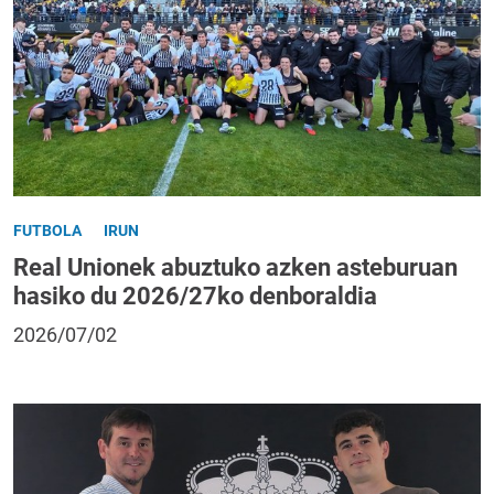
FUTBOLA
IRUN
Real Unionek abuztuko azken asteburuan
hasiko du 2026/27ko denboraldia
2026/07/02