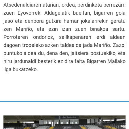
Atsedenaldiaren atarian, ordea, berdinketa berrezarri
zuen Eyovorrek. Aldagelatik bueltan, bigarren gola
jaso eta denbora gutxira hamar jokalarirekin geratu
zen Mariño, eta ezin izan zuen binakoa sartu.
Porrotaren ondorioz, sailkapenaren erdi aldean
dagoen tropeleko azken taldea da jada Mariño. Zazpi
puntuko aldea du, dena den, jaitsiera postuekiko, eta
hiru jardunaldi besterik ez dira falta Bigarren Mailako
liga bukatzeko.