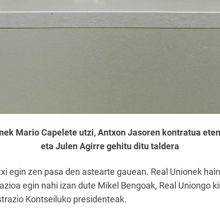
k Mario Capelete utzi, Antxon Jasoren kontratua eten e
eta Julen Agirre gehitu ditu taldera
txi egin zen pasa den astearte gauean. Real Unionek ha
razioa egin nahi izan dute Mikel Bengoak, Real Uniongo ki
trazio Kontseiluko presidenteak.