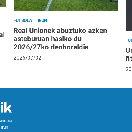
FUTBOLA
IRUN
Real Unionek abuztuko azken
al
asteburuan hasiko du
FU
2026/27ko denboraldia
Ur
fi
2026/07/02
20
Hendaia
 Irun