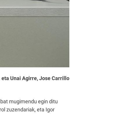
ta Unai Agirre, Jose Carrillo
inbat mugimendu egin ditu
rol zuzendariak, eta Igor