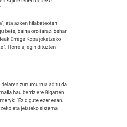
len Agirre lehen taldeko
.
a”, eta azken hilabeteotan
u bete, baina oroitarazi behar
aldeak Errege Kopa jokatzeko
e”. Horrela, egin dituzten
 delaren zurrumurrua aditu da
aila hau berriz ere Bigarren
 Emeryk: “Ez digute ezer esan.
otzeko eta jeisteko sistema