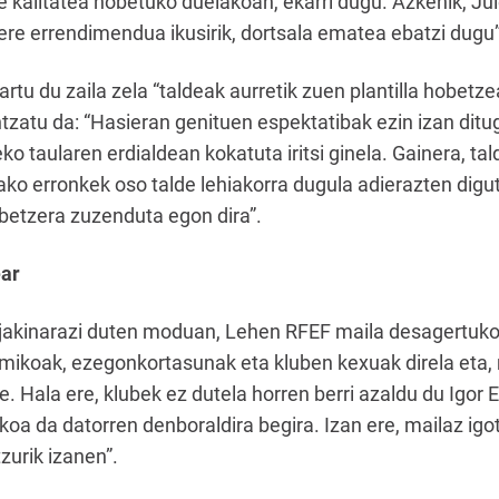
e kalitatea hobetuko duelakoan, ekarri dugu. Azkenik, Ju
ere errendimendua ikusirik, dortsala ematea ebatzi dugu”
tu du zaila zela “taldeak aurretik zuen plantilla hobetze
zatu da: “Hasieran genituen espektatibak ezin izan ditug
o taularen erdialdean kokatuta iritsi ginela. Gainera, t
ako erronkek oso talde lehiakorra dugula adierazten digut
etzera zuzenduta egon dira”.
ear
 jakinarazi duten moduan, Lehen RFEF maila desagertuko
koak, ezegonkortasunak eta kluben kexuak direla eta, m
te. Hala ere, klubek ez dutela horren berri azaldu du Igor
ezkoa da datorren denboraldira begira. Izan ere, mailaz ig
zurik izanen”.