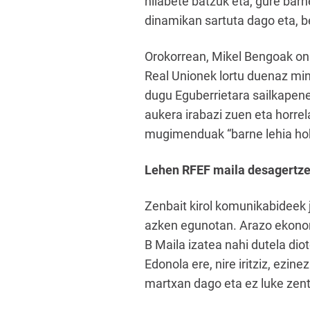
hilabete batzuk eta, gure barn
dinamikan sartuta dago eta, b
Orokorrean, Mikel Bengoak onar
Real Unionek lortu duenaz mint
dugu Eguberrietara sailkapenek
aukera irabazi zuen eta horrel
mugimenduak “barne lehia hob
Lehen RFEF maila desagertz
Zenbait kirol komunikabideek
azken egunotan. Arazo ekonomi
B Maila izatea nahi dutela dio
Edonola ere, nire iritziz, ezin
martxan dago eta ez luke zent