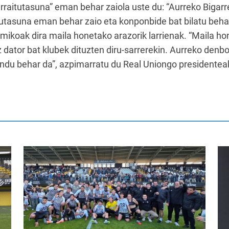
arraitutasuna” eman behar zaiola uste du: “Aurreko Bigar
tutasuna eman behar zaio eta konponbide bat bilatu behar
omikoak dira maila honetako arazorik larrienak. “Maila h
dator bat klubek dituzten diru-sarrerekin. Aurreko denbo
ndu behar da”, azpimarratu du Real Uniongo presidentea