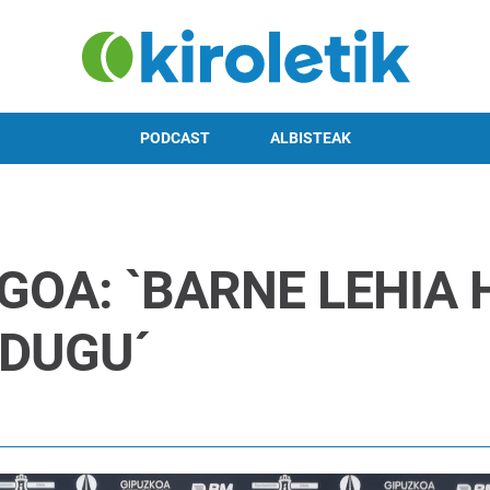
PODCAST
ALBISTEAK
GOA: `BARNE LEHIA
 DUGU´