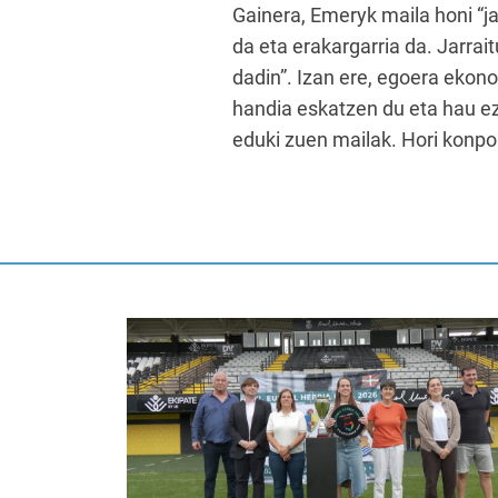
Gainera, Emeryk maila honi “j
da eta erakargarria da. Jarrai
dadin”. Izan ere, egoera ekon
handia eskatzen du eta hau ez 
eduki zuen mailak. Hori konpo