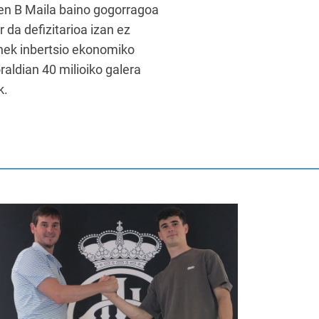
ren B Maila baino gogorragoa
 da defizitarioa izan ez
onek inbertsio ekonomiko
raldian 40 milioiko galera
k.