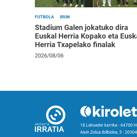
FUTBOLA
IRUN
Stadium Galen jokatuko dira
Euskal Herria Kopako eta Eusk
Herria Txapelako finalak
2026/08/06
18 Lekueder karrika - 64700 
Aixin Zolua ibilbidea, 5 - 20304