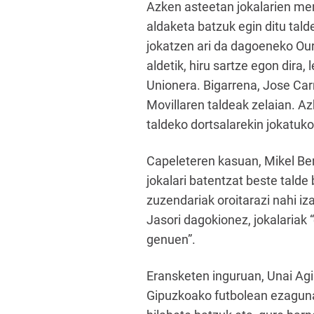
Azken asteetan jokalarien merk
aldaketa batzuk egin ditu tal
jokatzen ari da dagoeneko Our
aldetik, hiru sartze egon dira
Unionera. Bigarrena, Jose Carr
Movillaren taldeak zelaian. Az
taldeko dortsalarekin jokatuk
Capeleteren kasuan, Mikel Ben
jokalari batentzat beste talde 
zuzendariak oroitarazi nahi iz
Jasori dagokionez, jokalariak 
genuen”.
Eransketen inguruan, Unai Agir
Gipuzkoako futbolean ezaguna 