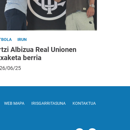
TBOLA
IRUN
tzi Albizua Real Unionen
txaketa berria
26/06/25
WEB MAPA
IRISGARRITASUNA
KONTAKTUA