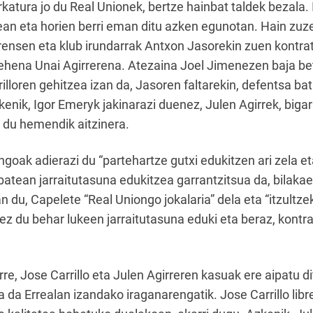
atura jo du Real Unionek, bertze hainbat taldek bezala. It
dean eta horien berri eman ditu azken egunotan. Hain zuze
ensen eta klub irundarrak Antxon Jasorekin zuen kontrat
, lehena Unai Agirrerena. Atezaina Joel Jimenezen baja be
illoren gehitzea izan da, Jasoren faltarekin, defentsa ba
kenik, Igor Emeryk jakinarazi duenez, Julen Agirrek, bigar
o du hemendik aitzinera.
goak adierazi du “partehartze gutxi edukitzen ari zela e
batean jarraitutasuna edukitzea garrantzitsua da, bilakaer
an du, Capelete “Real Uniongo jokalaria” dela eta “itzultz
“ez du behar lukeen jarraitutasuna eduki eta beraz, kontr
re, Jose Carrillo eta Julen Agirreren kasuak ere aipatu d
da Errealan izandako iraganarengatik. Jose Carrillo libre