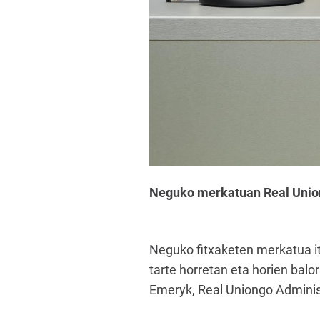
Neguko merkatuan Real Unione
Neguko fitxaketen merkatua i
tarte horretan eta horien balo
Emeryk, Real Uniongo Adminis