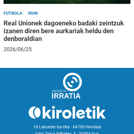
FUTBOLA
IRUN
Real Unionek dagoeneko badaki zeintzuk
izanen diren bere aurkariak heldu den
denboraldian
2026/06/25
18 Lekueder karrika - 64700 Hendaia
Aixin Zolua ibilbidea, 5 - 20304 Irun