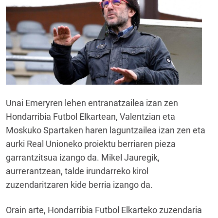
Unai Emeryren lehen entranatzailea izan zen
Hondarribia Futbol Elkartean, Valentzian eta
Moskuko Spartaken haren laguntzailea izan zen eta
aurki Real Unioneko proiektu berriaren pieza
garrantzitsua izango da. Mikel Jauregik,
aurrerantzean, talde irundarreko kirol
zuzendaritzaren kide berria izango da.
Orain arte, Hondarribia Futbol Elkarteko zuzendaria