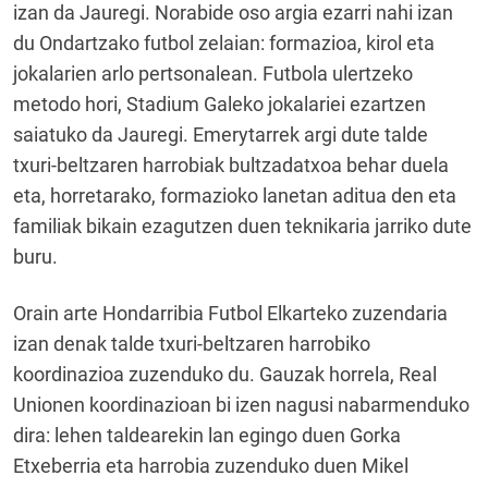
izan da Jauregi. Norabide oso argia ezarri nahi izan
du Ondartzako futbol zelaian: formazioa, kirol eta
jokalarien arlo pertsonalean. Futbola ulertzeko
metodo hori, Stadium Galeko jokalariei ezartzen
saiatuko da Jauregi. Emerytarrek argi dute talde
txuri-beltzaren harrobiak bultzadatxoa behar duela
eta, horretarako, formazioko lanetan aditua den eta
familiak bikain ezagutzen duen teknikaria jarriko dute
buru.
Orain arte Hondarribia Futbol Elkarteko zuzendaria
izan denak talde txuri-beltzaren harrobiko
koordinazioa zuzenduko du. Gauzak horrela, Real
Unionen koordinazioan bi izen nagusi nabarmenduko
dira: lehen taldearekin lan egingo duen Gorka
Etxeberria eta harrobia zuzenduko duen Mikel